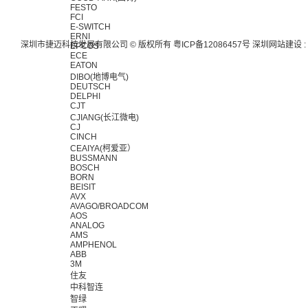
FESTO
FCI
E-SWITCH
ERNI
深圳市捷迈科技发展有限公司 © 版权所有
粤ICP备12086457号
深圳网站建设
:
EPCOS
ECE
EATON
DIBO(地博电气)
DEUTSCH
DELPHI
CJT
CJIANG(长江微电)
CJ
CINCH
CEAIYA(柯爱亚）
BUSSMANN
BOSCH
BORN
BEISIT
AVX
AVAGO/BROADCOM
AOS
ANALOG
AMS
AMPHENOL
ABB
3M
住友
中科智连
智绿