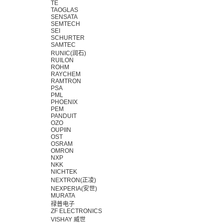
TE
TAOGLAS
SENSATA
SEMTECH
SEI
SCHURTER
SAMTEC
RUNIC(润石)
RUILON
ROHM
RAYCHEM
RAMTRON
PSA
PML
PHOENIX
PEM
PANDUIT
OZO
OUPIIN
OST
OSRAM
OMRON
NXP
NKK
NICHTEK
NEXTRON(正凌)
NEXPERIA(安世)
MURATA
禄普电子
ZF ELECTRONICS
VISHAY 威世