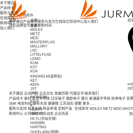
关于捷迈
产品线卡
服务与支持
首页 >
在线库存
在线库存
全部
品牌
咨
关于捷迈
产品线卡
服务与支持
在线库存
新闻中心
加入我们
新闻中心
序号
品牌
型号
全部
数量
更新时间
加入我们
MOLEX
METZ
MDD
MASTERPLUG
MALLORY
LRC
LITTELFUSE
LEMO
KUM
KST
KOA
KINGHELM(金航标)
KET
sv
KEFA
28
JST
JAE
关于捷迈
企业介绍
企业文化
发展历程
代理证书
联系我们
INFINEON
产品线卡
泰科
安世半导体
日压瑞子
毫欧电子
莫仕
美浦森半导体
民承电子
安
IGUS
SMK
电安科技
泰科天润
捷捷微
江苏润石
德聚
更多......
IC
服务与支持
技术支持
样品申请
定制产品
在线库存
MOLEX
METZ
MDD
MAST
HOPPY
新闻中心
公司新闻
HIROSE
行业动态
企业风采
加
HCTL(华灿天禄)
HARWIN
HARTING
GOOD-ARK(固锝)