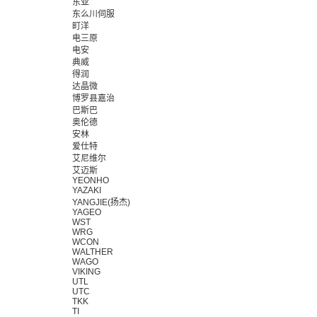
东亚
东么川伺服
町洋
电三原
电安
典威
得润
达晶微
博罗县嘉治
巴斯巴
奥伦德
安林
爱仕特
艾尼维尔
艾迈斯
YEONHO
YAZAKI
YANGJIE(扬杰)
YAGEO
WST
WRG
WCON
WALTHER
WAGO
VIKING
UTL
UTC
TKK
TI