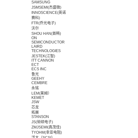
SAMSUNG
JSMSEMI(杰盛微)
INNOSCIENCE(英诺
赛科)
FTR(乔光电子)
沃尔
SHOU HAN(首韩)
ON
SEMICONDUCTOR
LAIRD
TECHNOLOGIES
JESTEK(江智)
ITT CANNON
ECT
ECS INC
鲁光
GEEHY
CEMBRE
永铭
LEM(莱姆）
KEMET
JSW
芯龙
拓展
STANSON
JS(钜硕电子)
ZMJSEMI(真茂佳)
TYOHM(幸亚电阻)
浮太（SCSI）