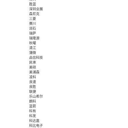
胜蓝
深圳业展
森尼克
三菱
赛川
润石
瑞萨
瑞隆源
秋曜
清江
蒲微
品信科技
民承
美硕
美浦森
凌科
良速
良胜
联捷
乐山希尔
朗科
蓝箭
科有
科发
科达嘉
科比电子