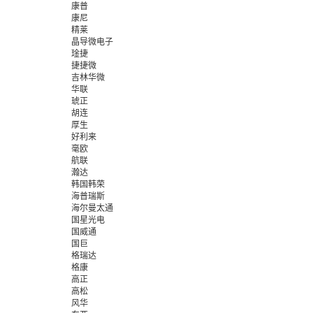
康普
康尼
精莱
晶导微电子
琻捷
捷捷微
吉林华微
华联
琥正
胡连
厚生
好利来
毫欧
航联
瀚达
韩国韩荣
海普瑞斯
海尔曼太通
国星光电
国威通
国巨
格瑞达
格康
高正
高松
风华