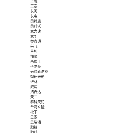
正耀
正泰
长河
长电
茵特康
茵科沃
意力速
意华
益鑫通
兴飞
星坤
翔鹰
西霸士
伍尔特
无锡新洁能
魏德米勒
维林
威浦
拓自达
天二
泰科天润
台湾立隆
松下
思索
思瑞浦
顺络
顺科