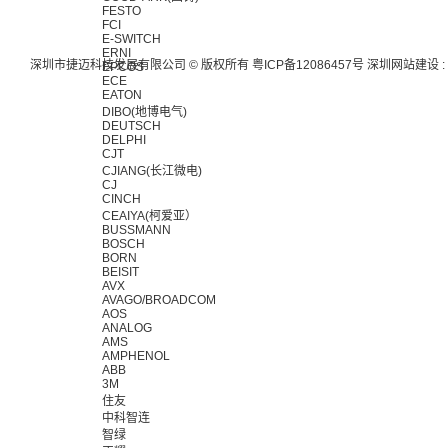
FESTO
FCI
E-SWITCH
ERNI
深圳市捷迈科技发展有限公司 © 版权所有
粤ICP备12086457号
深圳网站建设
:
EPCOS
ECE
EATON
DIBO(地博电气)
DEUTSCH
DELPHI
CJT
CJIANG(长江微电)
CJ
CINCH
CEAIYA(柯爱亚）
BUSSMANN
BOSCH
BORN
BEISIT
AVX
AVAGO/BROADCOM
AOS
ANALOG
AMS
AMPHENOL
ABB
3M
住友
中科智连
智绿