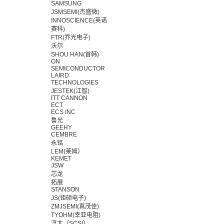
SAMSUNG
JSMSEMI(杰盛微)
INNOSCIENCE(英诺
赛科)
FTR(乔光电子)
沃尔
SHOU HAN(首韩)
ON
SEMICONDUCTOR
LAIRD
TECHNOLOGIES
JESTEK(江智)
ITT CANNON
ECT
ECS INC
鲁光
GEEHY
CEMBRE
永铭
LEM(莱姆）
KEMET
JSW
芯龙
拓展
STANSON
JS(钜硕电子)
ZMJSEMI(真茂佳)
TYOHM(幸亚电阻)
浮太（SCSI）