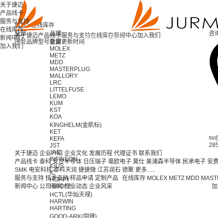
关于捷迈
产品线卡
服务与支持
首页 >
在线库存
在线库存
全部
品牌
咨
关于捷迈
产品线卡
服务与支持
在线库存
新闻中心
加入我们
新闻中心
序号
品牌
型号
全部
数量
更新时间
加入我们
MOLEX
METZ
MDD
MASTERPLUG
MALLORY
LRC
LITTELFUSE
LEMO
KUM
KST
KOA
KINGHELM(金航标)
KET
sv
KEFA
28
JST
JAE
关于捷迈
企业介绍
企业文化
发展历程
代理证书
联系我们
INFINEON
产品线卡
泰科
安世半导体
日压瑞子
毫欧电子
莫仕
美浦森半导体
民承电子
安
IGUS
SMK
电安科技
泰科天润
捷捷微
江苏润石
德聚
更多......
IC
服务与支持
技术支持
样品申请
定制产品
在线库存
MOLEX
METZ
MDD
MAST
HOPPY
新闻中心
公司新闻
HIROSE
行业动态
企业风采
加
HCTL(华灿天禄)
HARWIN
HARTING
GOOD-ARK(固锝)