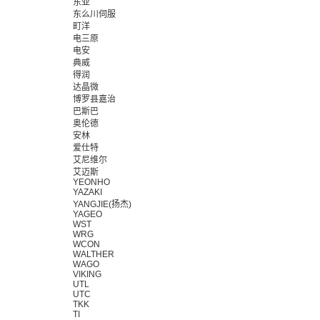
东亚
东么川伺服
町洋
电三原
电安
典威
得润
达晶微
博罗县嘉治
巴斯巴
奥伦德
安林
爱仕特
艾尼维尔
艾迈斯
YEONHO
YAZAKI
YANGJIE(扬杰)
YAGEO
WST
WRG
WCON
WALTHER
WAGO
VIKING
UTL
UTC
TKK
TI