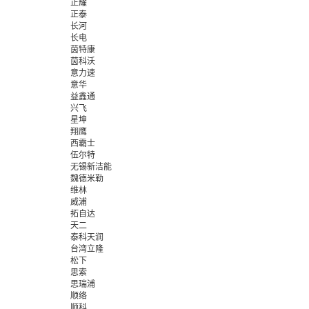
正耀
正泰
长河
长电
茵特康
茵科沃
意力速
意华
益鑫通
兴飞
星坤
翔鹰
西霸士
伍尔特
无锡新洁能
魏德米勒
维林
威浦
拓自达
天二
泰科天润
台湾立隆
松下
思索
思瑞浦
顺络
顺科