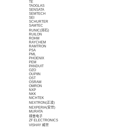
TE
TAOGLAS
SENSATA
SEMTECH
SEI
SCHURTER
SAMTEC
RUNIC(润石)
RUILON
ROHM
RAYCHEM
RAMTRON
PSA
PML
PHOENIX
PEM
PANDUIT
OZO
OUPIIN
OST
OSRAM
OMRON
NXP
NKK
NICHTEK
NEXTRON(正凌)
NEXPERIA(安世)
MURATA
禄普电子
ZF ELECTRONICS
VISHAY 威世