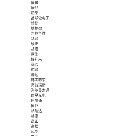
康普
康尼
精莱
晶导微电子
琻捷
捷捷微
吉林华微
华联
琥正
胡连
厚生
好利来
毫欧
航联
瀚达
韩国韩荣
海普瑞斯
海尔曼太通
国星光电
国威通
国巨
格瑞达
格康
高正
高松
风华