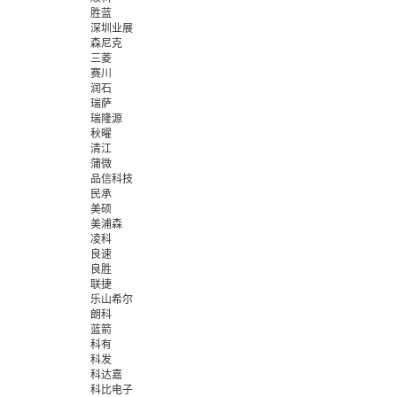
胜蓝
深圳业展
森尼克
三菱
赛川
润石
瑞萨
瑞隆源
秋曜
清江
蒲微
品信科技
民承
美硕
美浦森
凌科
良速
良胜
联捷
乐山希尔
朗科
蓝箭
科有
科发
科达嘉
科比电子