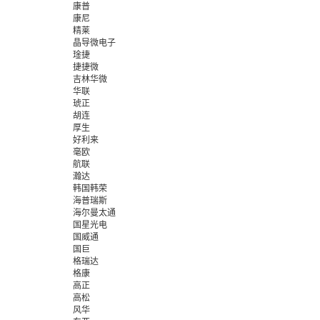
康普
康尼
精莱
晶导微电子
琻捷
捷捷微
吉林华微
华联
琥正
胡连
厚生
好利来
毫欧
航联
瀚达
韩国韩荣
海普瑞斯
海尔曼太通
国星光电
国威通
国巨
格瑞达
格康
高正
高松
风华