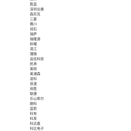
胜蓝
深圳业展
森尼克
三菱
赛川
润石
瑞萨
瑞隆源
秋曜
清江
蒲微
品信科技
民承
美硕
美浦森
凌科
良速
良胜
联捷
乐山希尔
朗科
蓝箭
科有
科发
科达嘉
科比电子