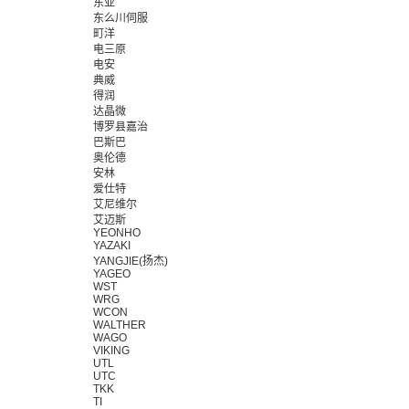
东亚
东么川伺服
町洋
电三原
电安
典威
得润
达晶微
博罗县嘉治
巴斯巴
奥伦德
安林
爱仕特
艾尼维尔
艾迈斯
YEONHO
YAZAKI
YANGJIE(扬杰)
YAGEO
WST
WRG
WCON
WALTHER
WAGO
VIKING
UTL
UTC
TKK
TI