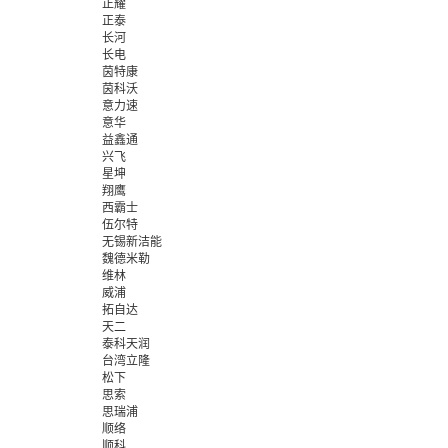
正耀
正泰
长河
长电
茵特康
茵科沃
意力速
意华
益鑫通
兴飞
星坤
翔鹰
西霸士
伍尔特
无锡新洁能
魏德米勒
维林
威浦
拓自达
天二
泰科天润
台湾立隆
松下
思索
思瑞浦
顺络
顺科