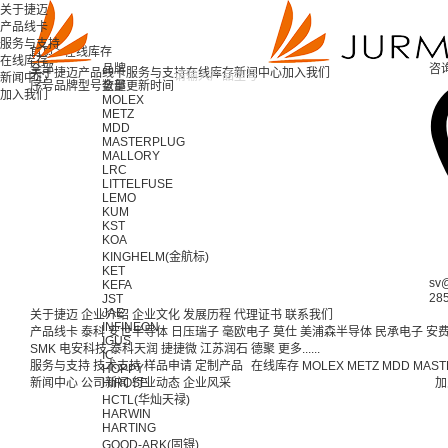
关于捷迈
产品线卡
服务与支持
首页 >
在线库存
在线库存
全部
品牌
咨
关于捷迈
产品线卡
服务与支持
在线库存
新闻中心
加入我们
新闻中心
序号
品牌
型号
全部
数量
更新时间
加入我们
MOLEX
METZ
MDD
MASTERPLUG
MALLORY
LRC
LITTELFUSE
LEMO
KUM
KST
KOA
KINGHELM(金航标)
KET
sv
KEFA
28
JST
JAE
关于捷迈
企业介绍
企业文化
发展历程
代理证书
联系我们
INFINEON
产品线卡
泰科
安世半导体
日压瑞子
毫欧电子
莫仕
美浦森半导体
民承电子
安
IGUS
SMK
电安科技
泰科天润
捷捷微
江苏润石
德聚
更多......
IC
服务与支持
技术支持
样品申请
定制产品
在线库存
MOLEX
METZ
MDD
MAST
HOPPY
新闻中心
公司新闻
HIROSE
行业动态
企业风采
加
HCTL(华灿天禄)
HARWIN
HARTING
GOOD-ARK(固锝)