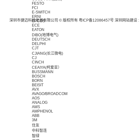
FESTO
FCI
E-SWITCH
ERNI
深圳市捷迈科技发展有限公司 © 版权所有
粤ICP备12086457号
深圳网站建设
:
EPCOS
ECE
EATON
DIBO(地博电气)
DEUTSCH
DELPHI
CJT
CJIANG(长江微电)
CJ
CINCH
CEAIYA(柯爱亚）
BUSSMANN
BOSCH
BORN
BEISIT
AVX
AVAGO/BROADCOM
AOS
ANALOG
AMS
AMPHENOL
ABB
3M
住友
中科智连
智绿