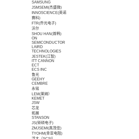
SAMSUNG
JSMSEMI(杰盛微)
INNOSCIENCE(英诺
赛科)
FTR(乔光电子)
沃尔
SHOU HAN(首韩)
ON
SEMICONDUCTOR
LAIRD
TECHNOLOGIES
JESTEK(江智)
ITT CANNON
ECT
ECS INC
鲁光
GEEHY
CEMBRE
永铭
LEM(莱姆）
KEMET
JSW
芯龙
拓展
STANSON
JS(钜硕电子)
ZMJSEMI(真茂佳)
TYOHM(幸亚电阻)
浮太（SCSI）