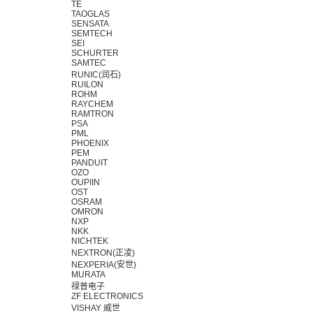
TE
TAOGLAS
SENSATA
SEMTECH
SEI
SCHURTER
SAMTEC
RUNIC(润石)
RUILON
ROHM
RAYCHEM
RAMTRON
PSA
PML
PHOENIX
PEM
PANDUIT
OZO
OUPIIN
OST
OSRAM
OMRON
NXP
NKK
NICHTEK
NEXTRON(正凌)
NEXPERIA(安世)
MURATA
禄普电子
ZF ELECTRONICS
VISHAY 威世