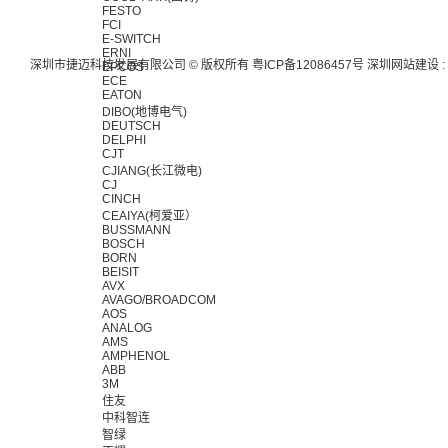
FESTO
FCI
E-SWITCH
ERNI
深圳市捷迈科技发展有限公司 © 版权所有
粤ICP备12086457号
深圳网站建设
:
EPCOS
ECE
EATON
DIBO(地博电气)
DEUTSCH
DELPHI
CJT
CJIANG(长江微电)
CJ
CINCH
CEAIYA(柯爱亚）
BUSSMANN
BOSCH
BORN
BEISIT
AVX
AVAGO/BROADCOM
AOS
ANALOG
AMS
AMPHENOL
ABB
3M
住友
中科智连
智绿