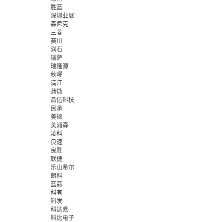
胜蓝
深圳业展
森尼克
三菱
赛川
润石
瑞萨
瑞隆源
秋曜
清江
蒲微
品信科技
民承
美硕
美浦森
凌科
良速
良胜
联捷
乐山希尔
朗科
蓝箭
科有
科发
科达嘉
科比电子