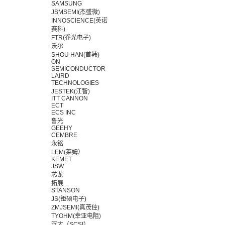
SAMSUNG
JSMSEMI(杰盛微)
INNOSCIENCE(英诺
赛科)
FTR(乔光电子)
沃尔
SHOU HAN(首韩)
ON
SEMICONDUCTOR
LAIRD
TECHNOLOGIES
JESTEK(江智)
ITT CANNON
ECT
ECS INC
鲁光
GEEHY
CEMBRE
永铭
LEM(莱姆）
KEMET
JSW
芯龙
拓展
STANSON
JS(钜硕电子)
ZMJSEMI(真茂佳)
TYOHM(幸亚电阻)
浮太（SCSI）