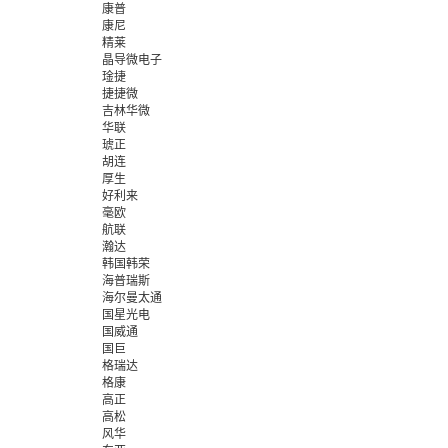
康普
康尼
精莱
晶导微电子
琻捷
捷捷微
吉林华微
华联
琥正
胡连
厚生
好利来
毫欧
航联
瀚达
韩国韩荣
海普瑞斯
海尔曼太通
国星光电
国威通
国巨
格瑞达
格康
高正
高松
风华