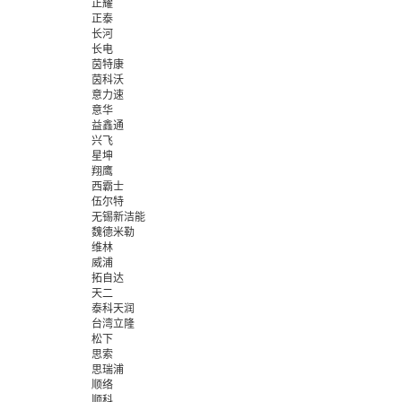
正耀
正泰
长河
长电
茵特康
茵科沃
意力速
意华
益鑫通
兴飞
星坤
翔鹰
西霸士
伍尔特
无锡新洁能
魏德米勒
维林
威浦
拓自达
天二
泰科天润
台湾立隆
松下
思索
思瑞浦
顺络
顺科