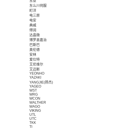
东亚
东么川伺服
町洋
电三原
电安
典威
得润
达晶微
博罗县嘉治
巴斯巴
奥伦德
安林
爱仕特
艾尼维尔
艾迈斯
YEONHO
YAZAKI
YANGJIE(扬杰)
YAGEO
WST
WRG
WCON
WALTHER
WAGO
VIKING
UTL
UTC
TKK
TI