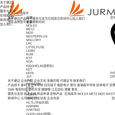
关于捷迈
产品线卡
服务与支持
首页 >
在线库存
在线库存
全部
品牌
咨
关于捷迈
产品线卡
服务与支持
在线库存
新闻中心
加入我们
新闻中心
序号
品牌
型号
全部
数量
更新时间
加入我们
MOLEX
METZ
MDD
MASTERPLUG
MALLORY
LRC
LITTELFUSE
LEMO
KUM
KST
KOA
KINGHELM(金航标)
KET
sv
KEFA
28
JST
JAE
关于捷迈
企业介绍
企业文化
发展历程
代理证书
联系我们
INFINEON
产品线卡
泰科
安世半导体
日压瑞子
毫欧电子
莫仕
美浦森半导体
民承电子
安
IGUS
SMK
电安科技
泰科天润
捷捷微
江苏润石
德聚
更多......
IC
服务与支持
技术支持
样品申请
定制产品
在线库存
MOLEX
METZ
MDD
MAST
HOPPY
新闻中心
公司新闻
HIROSE
行业动态
企业风采
加
HCTL(华灿天禄)
HARWIN
HARTING
GOOD-ARK(固锝)