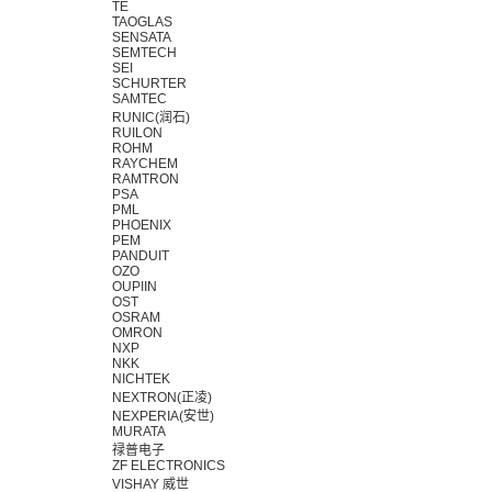
TE
TAOGLAS
SENSATA
SEMTECH
SEI
SCHURTER
SAMTEC
RUNIC(润石)
RUILON
ROHM
RAYCHEM
RAMTRON
PSA
PML
PHOENIX
PEM
PANDUIT
OZO
OUPIIN
OST
OSRAM
OMRON
NXP
NKK
NICHTEK
NEXTRON(正凌)
NEXPERIA(安世)
MURATA
禄普电子
ZF ELECTRONICS
VISHAY 威世