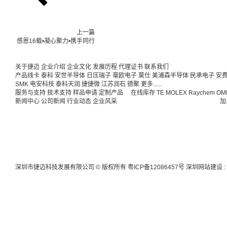
上一篇
感恩16载•凝心聚力•携手同行
关于捷迈
企业介绍
企业文化
发展历程
代理证书
联系我们
产品线卡
泰科
安世半导体
日压瑞子
毫欧电子
莫仕
美浦森半导体
民承电子
安
SMK
电安科技
泰科天润
捷捷微
江苏润石
德聚
更多......
服务与支持
技术支持
样品申请
定制产品
在线库存
TE
MOLEX
Raychem
OM
新闻中心
公司新闻
行业动态
企业风采
加
深圳市捷迈科技发展有限公司 © 版权所有
粤ICP备12086457号
深圳网站建设
: