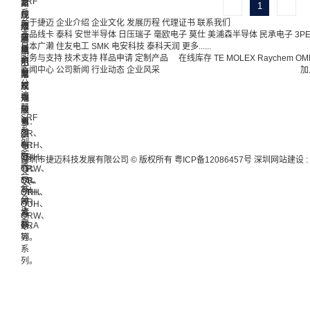
SRF
高
车
常
1
系
压
规
规
关于捷迈
企业介绍
企业文化
发展历程
代理证书
联系我们
列
厚
级
薄
产品线卡
泰科
安世半导体
日压瑞子
毫欧电子
莫仕
美浦森半导体
民承电子
3P
金
膜
薄
膜
日本广濑
住友电工
SMK
电安科技
泰科天润
更多......
属
電
膜
电
服务与支持
技术支持
样品申请
定制产品
在线库存
TE
MOLEX
Raychem
OM
合
阻
电
阻
新闻中心
公司新闻
行业动态
企业风采
加
金
阻
厚
常
分
膜
车
规
流
電
规
薄
器
阻
级
膜
SRF
有：
薄
电
系
CR、
膜
阻
列
CRH、
电
有：
金
CUH、
阻
TR、
深圳市捷迈科技发展有限公司 © 版权所有
粤ICP备12086457号
深圳网站建设
:
属
CRW、
有：
TP、
合
ST、
QR、
TQ、
金
TH
STH、
QRH、
分
HR
等
QUH、
流
等
系
QRW、
器
系
QRA
列。
列。
等
系
列。