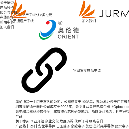
关于捷迈
产品线卡
服务与支持
首页 >
产品线卡 >
奥伦德
在线库存
关于捷迈
产品线卡
服务与支持
在线库存
新闻中心
加入我们
新闻中心
加入我们
官网链接
样品申请
奥伦德是一个历史悠久的公司，公司成立于1998年，办公地址位于广东省
圳市奥伦德元器件公司成立于2008年，是专业从事光电耦合器（Optocoup
光电耦合器品种最齐全，掌握核心芯片研发能力、晶圆设计能力，拥有完整的
产品
关于捷迈
企业介绍
企业文化
发展历程
代理证书
联系我们
产品线卡
泰科
安世半导体
日压瑞子
毫欧电子
莫仕
美浦森半导体
民承电子