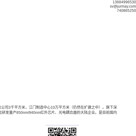
13684996530
sv@jurmay.com
740865250
总公司3千平方米，江门制造中心10万平方米（仍然在扩建之中）。旗下深
首批研发量产850nm/940nm红外芯片、光电耦合器的大陆企业。是目前国内