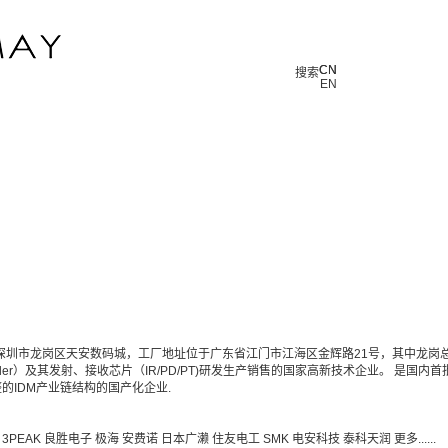
CN
CN
搜索
EN
深圳市龙岗区天安数码城，工厂地址位于广东省江门市江海区金辉路21号，其中龙岗
ler）及其发射、接收芯片（IR/PD/PT)研发生产销售的国家高新技术企业。 是国内
IDM产业链结构的国产化企业.
3PEAK
良胜电子
极海
安费诺
日本广濑
住友电工
SMK
电安科技
泰科天润
更多......