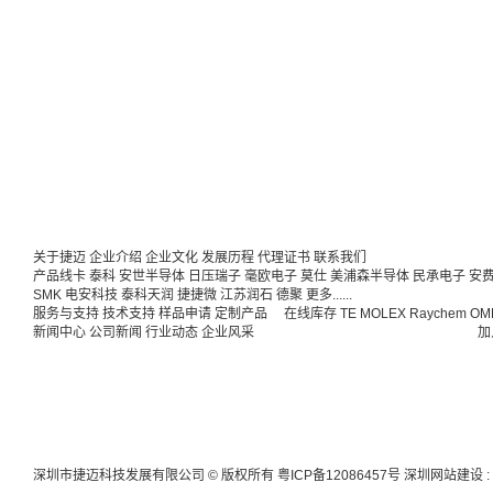
关于捷迈
企业介绍
企业文化
发展历程
代理证书
联系我们
产品线卡
泰科
安世半导体
日压瑞子
毫欧电子
莫仕
美浦森半导体
民承电子
安
SMK
电安科技
泰科天润
捷捷微
江苏润石
德聚
更多......
服务与支持
技术支持
样品申请
定制产品
在线库存
TE
MOLEX
Raychem
OM
新闻中心
公司新闻
行业动态
企业风采
加
深圳市捷迈科技发展有限公司 © 版权所有
粤ICP备12086457号
深圳网站建设
: