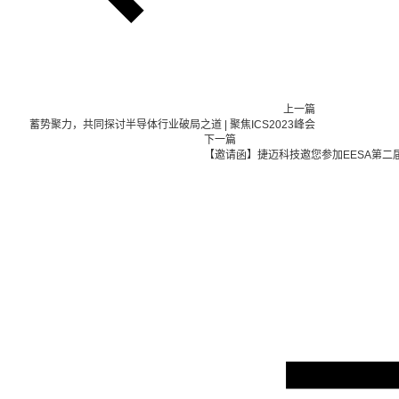
上一篇
蓄势聚力，共同探讨半导体行业破局之道 | 聚焦ICS2023峰会
下一篇
【邀请函】捷迈科技邀您参加EESA第