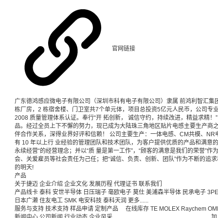
官网链接
广东德鸿感应微电子有限公司（深圳市科有电子有限公司）隶属 前鸿利智汇集团
栋厂房，2 栋宿舍楼、门卫室共7个单元体，项目总投资5亿元人民币，公司专业开
2008 质量管理体系认证。奉行“开 拓创新， 诚信守约，持续改进，精益求精
品。经过全员上下不懈的努力，现已成为大陆珠三角地区贴片电感主要生产商之
伴合作关系，深得业界好评和信赖！ 公司主要生产：一体电感、CM共模、NR
有 10 年以上行 业经验的管理团队和技术团队，为客户提供优质的产品和满意
永续经营“的经营理念；并以“质 量是第一工作”，“顾客的满意是我们的荣誉”
会、关爱雇员等社会责任为己任；把“诚信、负责、创新、团队”作为不断的追
的明天!
产品
关于捷迈
企业介绍
企业文化
发展历程
代理证书
联系我们
产品线卡
泰科
安世半导体
日压瑞子
毫欧电子
莫仕
美浦森半导体
民承电子
3P
日本广濑
住友电工
SMK
电安科技
泰科天润
更多......
服务与支持
技术支持
样品申请
定制产品
在线库存
TE
MOLEX
Raychem
OM
新闻中心
公司新闻
行业动态
企业风采
加