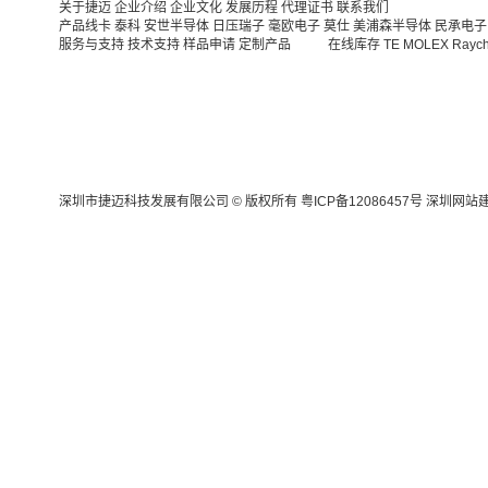
关于捷迈
企业介绍
企业文化
发展历程
代理证书
联系我们
产品线卡
泰科
安世半导体
日压瑞子
毫欧电子
莫仕
美浦森半导体
民承电子
服务与支持
技术支持
样品申请
定制产品
在线库存
TE
MOLEX
Rayc
深圳市捷迈科技发展有限公司 © 版权所有
粤ICP备12086457号
深圳网站