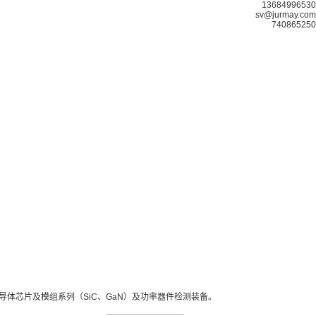
13684996530
sv@jurmay.com
740865250
体芯片及模组系列（SiC、GaN）及功率器件检测装备。