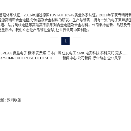
量管理体系认证，2016年通过德国TUV IATF16949质量体系认证，2021年荣
漂高精密合金电阻/分流器及合金材料的研发、生产与销售；拥有一流的电子束焊接生产
电阻、贴片跳线电阻等高端高品质系列合金电阻及合金材料。公司秉持创新、钻研及专
重质检。我们立志让产品销往全球, 让世界认可中国制造。
1
3PEAK
良胜电子
极海
安费诺
日本广濑
住友电工
SMK
电安科技
泰科天润
更多......
hem
OMRON
HIROSE
DEUTSCH
新闻中心
公司新闻
行业动态
企业风采
建设
:
深圳联雅