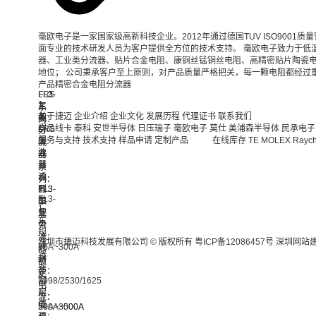
毫欧电子是一家国家级高新科技企业。2012年通过德国TUV ISO9001质
面专业的技术研发人员为客户提供全方位的技术支持。 毫欧电子致力于低温
器、工业类分流器、贴片合金电阻、康铜丝锰铜丝电阻、高精密贴片陶瓷
地位； 公司秉承客户至上原则，对产品质量严格把关，每一颗电阻都经过重
产品
精密合金电阻
分流器
LRS
FL3-
FL3
FL3
1
车
工
系
车
关于捷迈
企业介绍
企业文化
发展历程
代理证书
联系我们
规
业
列：
规
产品线卡
泰科
安世半导体
日压瑞子
毫欧电子
莫仕
美浦森半导体
民承电子
LRS
分
分
分
服务与支持
技术支持
样品申请
定制产品
在线库存
TE
MOLEX
Rayc
工
流
流
流
业
器
器
器
分
系
系
流
系
列：
列：
器
列：
FL3-
FL3-
FL3-
额
车
工
1
定
规
业
车
电
分
分
规
流：
流
流
深圳市捷迈科技发展有限公司 © 版权所有
粤ICP备12086457号
深圳网站
分
80A~300A
器
器
流
封
额
额
器
装：
定
定
7998/2530/1625
额
电
电
阻
定
流：
流：
值
电
200A~500A
50A~3000A