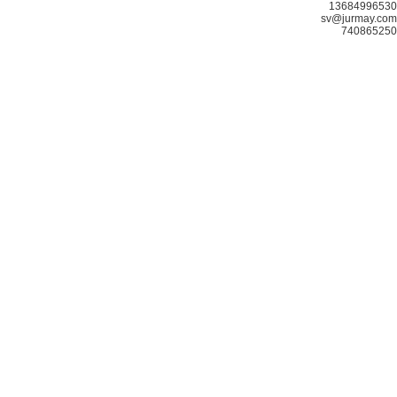
13684996530
sv@jurmay.com
740865250