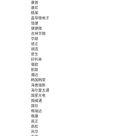
康普
康尼
精莱
晶导微电子
琻捷
捷捷微
吉林华微
华联
琥正
胡连
厚生
好利来
毫欧
航联
瀚达
韩国韩荣
海普瑞斯
海尔曼太通
国星光电
国威通
国巨
格瑞达
格康
高正
高松
风华