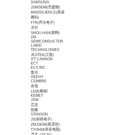
SAMSUNG
JSMSEMI(杰盛微)
INNOSCIENCE(英诺
赛科)
FTR(乔光电子)
沃尔
SHOU HAN(首韩)
ON
SEMICONDUCTOR
LAIRD
TECHNOLOGIES
JESTEK(江智)
ITT CANNON
ECT
ECS INC
鲁光
GEEHY
CEMBRE
永铭
LEM(莱姆）
KEMET
JSW
芯龙
拓展
STANSON
JS(钜硕电子)
ZMJSEMI(真茂佳)
TYOHM(幸亚电阻)
浮太（SCSI）