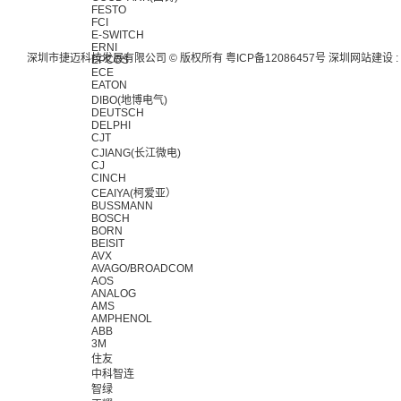
FESTO
FCI
E-SWITCH
ERNI
深圳市捷迈科技发展有限公司 © 版权所有
粤ICP备12086457号
深圳网站建设
:
EPCOS
ECE
EATON
DIBO(地博电气)
DEUTSCH
DELPHI
CJT
CJIANG(长江微电)
CJ
CINCH
CEAIYA(柯爱亚）
BUSSMANN
BOSCH
BORN
BEISIT
AVX
AVAGO/BROADCOM
AOS
ANALOG
AMS
AMPHENOL
ABB
3M
住友
中科智连
智绿