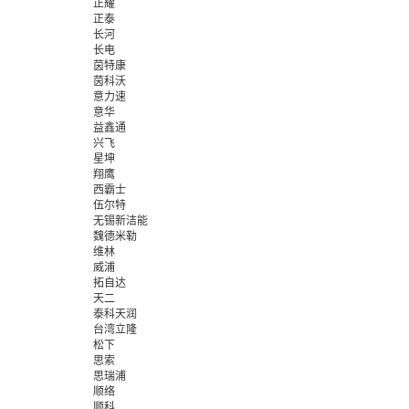
正耀
正泰
长河
长电
茵特康
茵科沃
意力速
意华
益鑫通
兴飞
星坤
翔鹰
西霸士
伍尔特
无锡新洁能
魏德米勒
维林
威浦
拓自达
天二
泰科天润
台湾立隆
松下
思索
思瑞浦
顺络
顺科