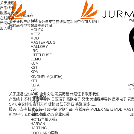
关于捷迈
产品线卡
服务与支持
首页 >
在线库存
在线库存
全部
品牌
咨
关于捷迈
产品线卡
服务与支持
在线库存
新闻中心
加入我们
新闻中心
序号
品牌
型号
全部
数量
更新时间
加入我们
MOLEX
METZ
MDD
MASTERPLUG
MALLORY
LRC
LITTELFUSE
LEMO
KUM
KST
KOA
KINGHELM(金航标)
KET
sv
KEFA
28
JST
JAE
关于捷迈
企业介绍
企业文化
发展历程
代理证书
联系我们
INFINEON
产品线卡
泰科
安世半导体
日压瑞子
毫欧电子
莫仕
美浦森半导体
民承电子
安
IGUS
SMK
电安科技
泰科天润
捷捷微
江苏润石
德聚
更多......
IC
服务与支持
技术支持
样品申请
定制产品
在线库存
MOLEX
METZ
MDD
MAST
HOPPY
新闻中心
公司新闻
HIROSE
行业动态
企业风采
加
HCTL(华灿天禄)
HARWIN
HARTING
GOOD-ARK(固锝)