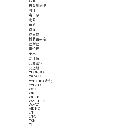
东亚
东么川伺服
町洋
电三原
电安
典威
得润
达晶微
博罗县嘉治
巴斯巴
奥伦德
安林
爱仕特
艾尼维尔
艾迈斯
YEONHO
YAZAKI
YANGJIE(扬杰)
YAGEO
WST
WRG
WCON
WALTHER
WAGO
VIKING
UTL
UTC
TKK
TI