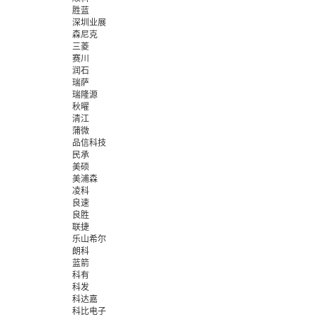
胜蓝
深圳业展
森尼克
三菱
赛川
润石
瑞萨
瑞隆源
秋曜
清江
蒲微
品信科技
民承
美硕
美浦森
凌科
良速
良胜
联捷
乐山希尔
朗科
蓝箭
科有
科发
科达嘉
科比电子