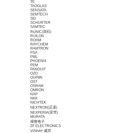
TE
TAOGLAS
SENSATA
SEMTECH
SEI
SCHURTER
SAMTEC
RUNIC(润石)
RUILON
ROHM
RAYCHEM
RAMTRON
PSA
PML
PHOENIX
PEM
PANDUIT
OZO
OUPIIN
OST
OSRAM
OMRON
NXP
NKK
NICHTEK
NEXTRON(正凌)
NEXPERIA(安世)
MURATA
禄普电子
ZF ELECTRONICS
VISHAY 威世