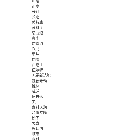
正耀
正泰
长河
长电
茵特康
茵科沃
意力速
意华
益鑫通
兴飞
星坤
翔鹰
西霸士
伍尔特
无锡新洁能
魏德米勒
维林
威浦
拓自达
天二
泰科天润
台湾立隆
松下
思索
思瑞浦
顺络
顺科