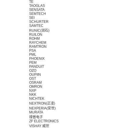
TE
TAOGLAS
SENSATA
SEMTECH
SEI
SCHURTER
SAMTEC
RUNIC(润石)
RUILON
ROHM
RAYCHEM
RAMTRON
PSA
PML
PHOENIX
PEM
PANDUIT
OZO
OUPIIN
OST
OSRAM
OMRON
NXP
NKK
NICHTEK
NEXTRON(正凌)
NEXPERIA(安世)
MURATA
禄普电子
ZF ELECTRONICS
VISHAY 威世