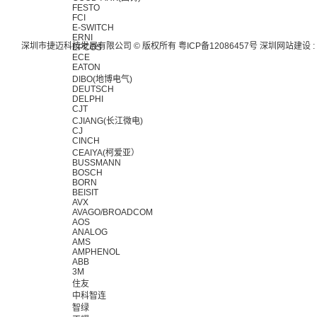
FESTO
FCI
E-SWITCH
ERNI
深圳市捷迈科技发展有限公司 © 版权所有
粤ICP备12086457号
深圳网站建设
:
EPCOS
ECE
EATON
DIBO(地博电气)
DEUTSCH
DELPHI
CJT
CJIANG(长江微电)
CJ
CINCH
CEAIYA(柯爱亚）
BUSSMANN
BOSCH
BORN
BEISIT
AVX
AVAGO/BROADCOM
AOS
ANALOG
AMS
AMPHENOL
ABB
3M
住友
中科智连
智绿