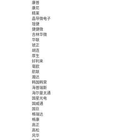
康普
康尼
精莱
晶导微电子
琻捷
捷捷微
吉林华微
华联
琥正
胡连
厚生
好利来
毫欧
航联
瀚达
韩国韩荣
海普瑞斯
海尔曼太通
国星光电
国威通
国巨
格瑞达
格康
高正
高松
风华