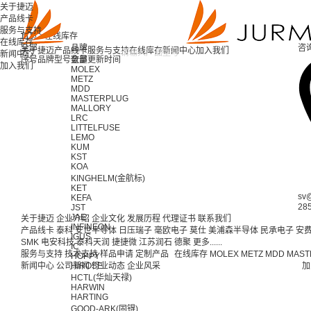
关于捷迈
产品线卡
服务与支持
首页 >
在线库存
在线库存
全部
品牌
咨
关于捷迈
产品线卡
服务与支持
在线库存
新闻中心
加入我们
新闻中心
序号
品牌
型号
全部
数量
更新时间
加入我们
MOLEX
METZ
MDD
MASTERPLUG
MALLORY
LRC
LITTELFUSE
LEMO
KUM
KST
KOA
KINGHELM(金航标)
KET
sv
KEFA
28
JST
JAE
关于捷迈
企业介绍
企业文化
发展历程
代理证书
联系我们
INFINEON
产品线卡
泰科
安世半导体
日压瑞子
毫欧电子
莫仕
美浦森半导体
民承电子
安
IGUS
SMK
电安科技
泰科天润
捷捷微
江苏润石
德聚
更多......
IC
服务与支持
技术支持
样品申请
定制产品
在线库存
MOLEX
METZ
MDD
MAST
HOPPY
新闻中心
公司新闻
HIROSE
行业动态
企业风采
加
HCTL(华灿天禄)
HARWIN
HARTING
GOOD-ARK(固锝)