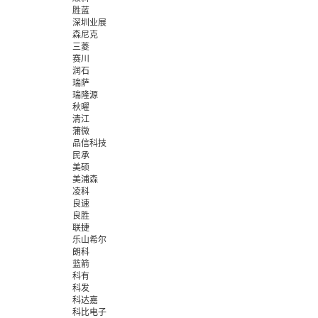
胜蓝
深圳业展
森尼克
三菱
赛川
润石
瑞萨
瑞隆源
秋曜
清江
蒲微
品信科技
民承
美硕
美浦森
凌科
良速
良胜
联捷
乐山希尔
朗科
蓝箭
科有
科发
科达嘉
科比电子