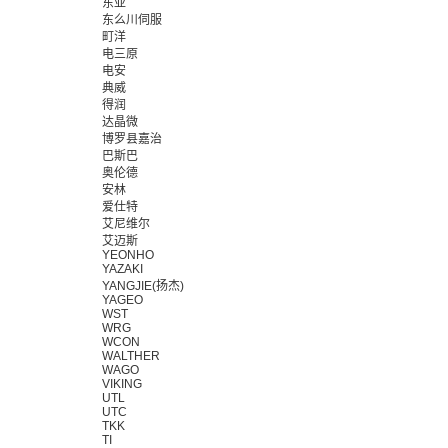
东亚
东么川伺服
町洋
电三原
电安
典威
得润
达晶微
博罗县嘉治
巴斯巴
奥伦德
安林
爱仕特
艾尼维尔
艾迈斯
YEONHO
YAZAKI
YANGJIE(扬杰)
YAGEO
WST
WRG
WCON
WALTHER
WAGO
VIKING
UTL
UTC
TKK
TI