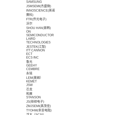
SAMSUNG
JSMSEMI(杰盛微)
INNOSCIENCE(英诺
赛科)
FTR(乔光电子)
沃尔
SHOU HAN(首韩)
ON
SEMICONDUCTOR
LAIRD
TECHNOLOGIES
JESTEK(江智)
ITT CANNON
ECT
ECS INC
鲁光
GEEHY
CEMBRE
永铭
LEM(莱姆）
KEMET
JSW
芯龙
拓展
STANSON
JS(钜硕电子)
ZMJSEMI(真茂佳)
TYOHM(幸亚电阻)
浮太（SCSI）