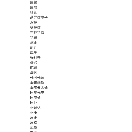
康普
康尼
精莱
晶导微电子
琻捷
捷捷微
吉林华微
华联
琥正
胡连
厚生
好利来
毫欧
航联
瀚达
韩国韩荣
海普瑞斯
海尔曼太通
国星光电
国威通
国巨
格瑞达
格康
高正
高松
风华