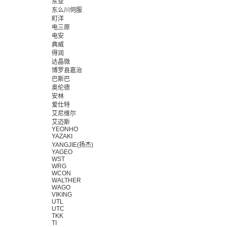
东亚
东么川伺服
町洋
电三原
电安
典威
得润
达晶微
博罗县嘉治
巴斯巴
奥伦德
安林
爱仕特
艾尼维尔
艾迈斯
YEONHO
YAZAKI
YANGJIE(扬杰)
YAGEO
WST
WRG
WCON
WALTHER
WAGO
VIKING
UTL
UTC
TKK
TI