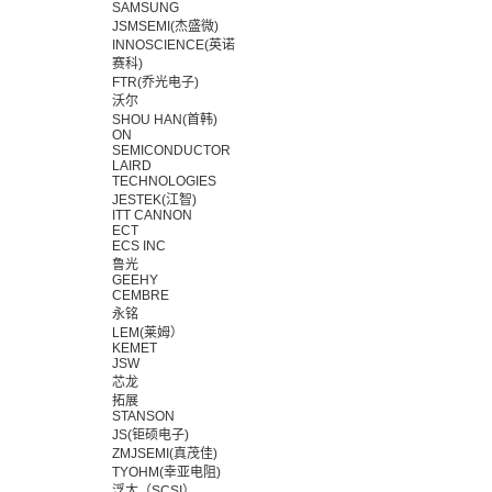
SAMSUNG
JSMSEMI(杰盛微)
INNOSCIENCE(英诺
赛科)
FTR(乔光电子)
沃尔
SHOU HAN(首韩)
ON
SEMICONDUCTOR
LAIRD
TECHNOLOGIES
JESTEK(江智)
ITT CANNON
ECT
ECS INC
鲁光
GEEHY
CEMBRE
永铭
LEM(莱姆）
KEMET
JSW
芯龙
拓展
STANSON
JS(钜硕电子)
ZMJSEMI(真茂佳)
TYOHM(幸亚电阻)
浮太（SCSI）