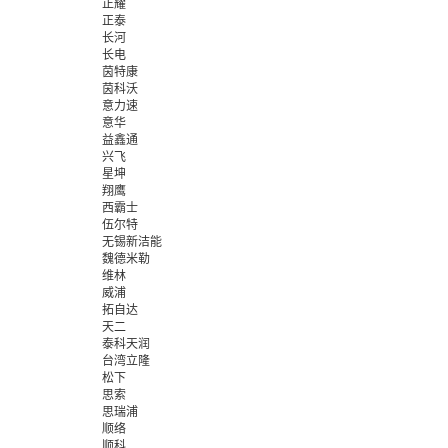
正耀
正泰
长河
长电
茵特康
茵科沃
意力速
意华
益鑫通
兴飞
星坤
翔鹰
西霸士
伍尔特
无锡新洁能
魏德米勒
维林
威浦
拓自达
天二
泰科天润
台湾立隆
松下
思索
思瑞浦
顺络
顺科