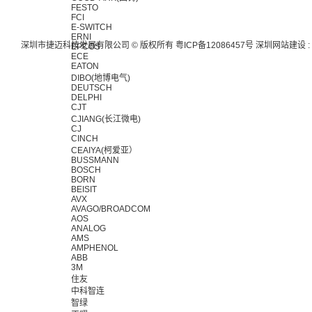
FESTO
FCI
E-SWITCH
ERNI
深圳市捷迈科技发展有限公司 © 版权所有
粤ICP备12086457号
深圳网站建设
:
EPCOS
ECE
EATON
DIBO(地博电气)
DEUTSCH
DELPHI
CJT
CJIANG(长江微电)
CJ
CINCH
CEAIYA(柯爱亚）
BUSSMANN
BOSCH
BORN
BEISIT
AVX
AVAGO/BROADCOM
AOS
ANALOG
AMS
AMPHENOL
ABB
3M
住友
中科智连
智绿