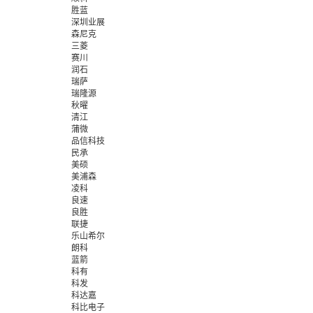
胜蓝
深圳业展
森尼克
三菱
赛川
润石
瑞萨
瑞隆源
秋曜
清江
蒲微
品信科技
民承
美硕
美浦森
凌科
良速
良胜
联捷
乐山希尔
朗科
蓝箭
科有
科发
科达嘉
科比电子