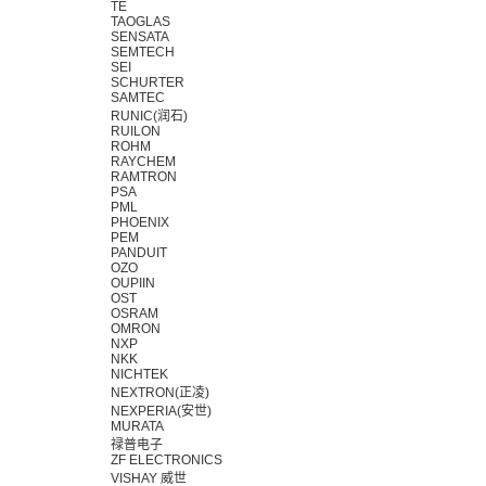
TE
TAOGLAS
SENSATA
SEMTECH
SEI
SCHURTER
SAMTEC
RUNIC(润石)
RUILON
ROHM
RAYCHEM
RAMTRON
PSA
PML
PHOENIX
PEM
PANDUIT
OZO
OUPIIN
OST
OSRAM
OMRON
NXP
NKK
NICHTEK
NEXTRON(正凌)
NEXPERIA(安世)
MURATA
禄普电子
ZF ELECTRONICS
VISHAY 威世