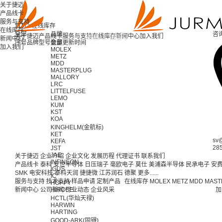
关于捷迈
产品线卡
服务与支持
首页 >
在线库存
在线库存
全部
品牌
咨
关于捷迈
产品线卡
服务与支持
在线库存
新闻中心
加入我们
新闻中心
序号
品牌
型号
全部
数量
更新时间
加入我们
MOLEX
METZ
MDD
MASTERPLUG
MALLORY
LRC
LITTELFUSE
LEMO
KUM
KST
KOA
KINGHELM(金航标)
KET
sv
KEFA
28
JST
JAE
关于捷迈
企业介绍
企业文化
发展历程
代理证书
联系我们
INFINEON
产品线卡
泰科
安世半导体
日压瑞子
毫欧电子
莫仕
美浦森半导体
民承电子
安
IGUS
SMK
电安科技
泰科天润
捷捷微
江苏润石
德聚
更多......
IC
服务与支持
技术支持
样品申请
定制产品
在线库存
MOLEX
METZ
MDD
MAST
HOPPY
新闻中心
公司新闻
HIROSE
行业动态
企业风采
加
HCTL(华灿天禄)
HARWIN
HARTING
GOOD-ARK(固锝)