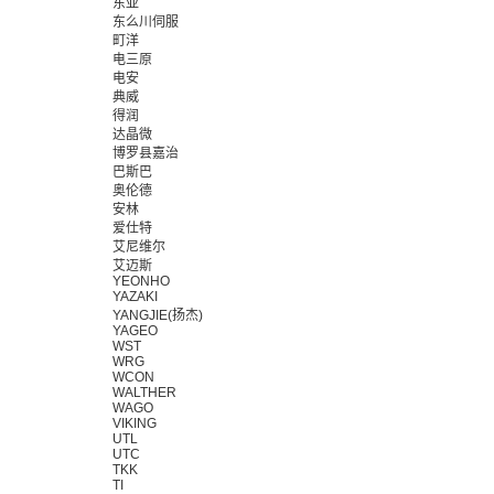
东亚
东么川伺服
町洋
电三原
电安
典威
得润
达晶微
博罗县嘉治
巴斯巴
奥伦德
安林
爱仕特
艾尼维尔
艾迈斯
YEONHO
YAZAKI
YANGJIE(扬杰)
YAGEO
WST
WRG
WCON
WALTHER
WAGO
VIKING
UTL
UTC
TKK
TI