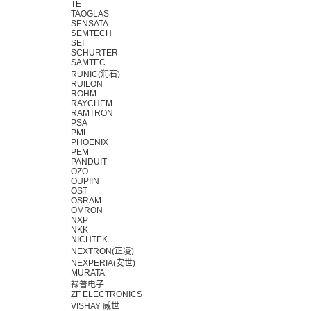
TE
TAOGLAS
SENSATA
SEMTECH
SEI
SCHURTER
SAMTEC
RUNIC(润石)
RUILON
ROHM
RAYCHEM
RAMTRON
PSA
PML
PHOENIX
PEM
PANDUIT
OZO
OUPIIN
OST
OSRAM
OMRON
NXP
NKK
NICHTEK
NEXTRON(正凌)
NEXPERIA(安世)
MURATA
禄普电子
ZF ELECTRONICS
VISHAY 威世