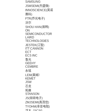
SAMSUNG
JSMSEMI(杰盛微)
INNOSCIENCE(英诺
赛科)
FTR(乔光电子)
沃尔
SHOU HAN(首韩)
ON
SEMICONDUCTOR
LAIRD
TECHNOLOGIES
JESTEK(江智)
ITT CANNON
ECT
ECS INC
鲁光
GEEHY
CEMBRE
永铭
LEM(莱姆）
KEMET
JSW
芯龙
拓展
STANSON
JS(钜硕电子)
ZMJSEMI(真茂佳)
TYOHM(幸亚电阻)
浮太（SCSI）