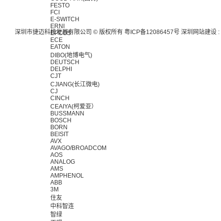
FESTO
FCI
E-SWITCH
ERNI
深圳市捷迈科技发展有限公司 © 版权所有
粤ICP备12086457号
深圳网站建设
:
EPCOS
ECE
EATON
DIBO(地博电气)
DEUTSCH
DELPHI
CJT
CJIANG(长江微电)
CJ
CINCH
CEAIYA(柯爱亚）
BUSSMANN
BOSCH
BORN
BEISIT
AVX
AVAGO/BROADCOM
AOS
ANALOG
AMS
AMPHENOL
ABB
3M
住友
中科智连
智绿