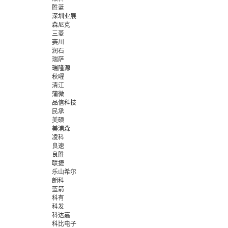
胜蓝
深圳业展
森尼克
三菱
赛川
润石
瑞萨
瑞隆源
秋曜
清江
蒲微
品信科技
民承
美硕
美浦森
凌科
良速
良胜
联捷
乐山希尔
朗科
蓝箭
科有
科发
科达嘉
科比电子