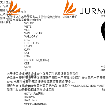
关于捷迈
产品线卡
服务与支持
首页 >
在线库存
在线库存
全部
品牌
咨
关于捷迈
产品线卡
服务与支持
在线库存
新闻中心
加入我们
新闻中心
序号
品牌
型号
全部
数量
更新时间
加入我们
MOLEX
METZ
MDD
MASTERPLUG
MALLORY
LRC
LITTELFUSE
LEMO
KUM
KST
KOA
KINGHELM(金航标)
KET
sv
KEFA
28
JST
JAE
关于捷迈
企业介绍
企业文化
发展历程
代理证书
联系我们
INFINEON
产品线卡
泰科
安世半导体
日压瑞子
毫欧电子
莫仕
美浦森半导体
民承电子
安
IGUS
SMK
电安科技
泰科天润
捷捷微
江苏润石
德聚
更多......
IC
服务与支持
技术支持
样品申请
定制产品
在线库存
MOLEX
METZ
MDD
MAST
HOPPY
新闻中心
公司新闻
HIROSE
行业动态
企业风采
加
HCTL(华灿天禄)
HARWIN
HARTING
GOOD-ARK(固锝)