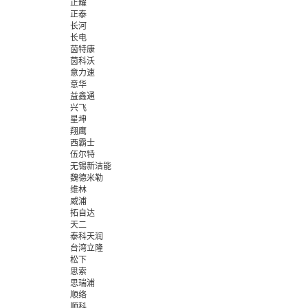
正耀
正泰
长河
长电
茵特康
茵科沃
意力速
意华
益鑫通
兴飞
星坤
翔鹰
西霸士
伍尔特
无锡新洁能
魏德米勒
维林
威浦
拓自达
天二
泰科天润
台湾立隆
松下
思索
思瑞浦
顺络
顺科