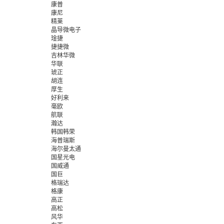
康普
康尼
精莱
晶导微电子
琻捷
捷捷微
吉林华微
华联
琥正
胡连
厚生
好利来
毫欧
航联
瀚达
韩国韩荣
海普瑞斯
海尔曼太通
国星光电
国威通
国巨
格瑞达
格康
高正
高松
风华