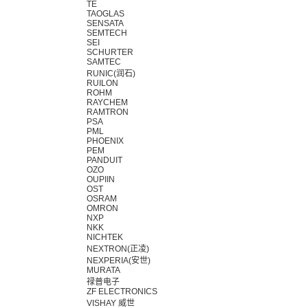
TE
TAOGLAS
SENSATA
SEMTECH
SEI
SCHURTER
SAMTEC
RUNIC(润石)
RUILON
ROHM
RAYCHEM
RAMTRON
PSA
PML
PHOENIX
PEM
PANDUIT
OZO
OUPIIN
OST
OSRAM
OMRON
NXP
NKK
NICHTEK
NEXTRON(正凌)
NEXPERIA(安世)
MURATA
禄普电子
ZF ELECTRONICS
VISHAY 威世