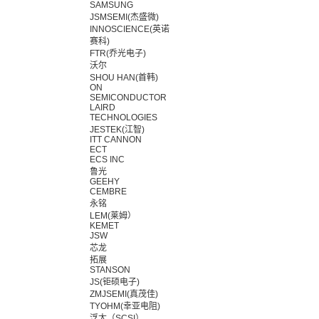
SAMSUNG
JSMSEMI(杰盛微)
INNOSCIENCE(英诺
赛科)
FTR(乔光电子)
沃尔
SHOU HAN(首韩)
ON
SEMICONDUCTOR
LAIRD
TECHNOLOGIES
JESTEK(江智)
ITT CANNON
ECT
ECS INC
鲁光
GEEHY
CEMBRE
永铭
LEM(莱姆）
KEMET
JSW
芯龙
拓展
STANSON
JS(钜硕电子)
ZMJSEMI(真茂佳)
TYOHM(幸亚电阻)
浮太（SCSI）