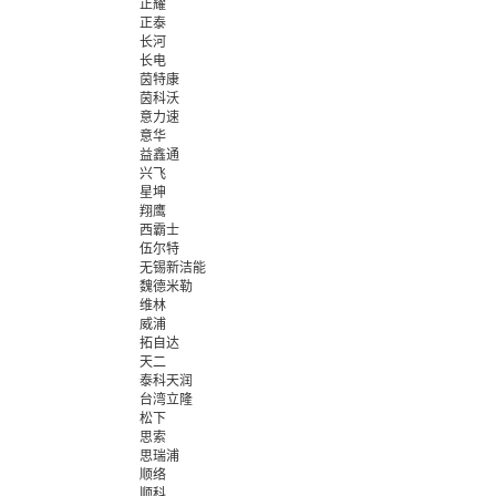
正耀
正泰
长河
长电
茵特康
茵科沃
意力速
意华
益鑫通
兴飞
星坤
翔鹰
西霸士
伍尔特
无锡新洁能
魏德米勒
维林
威浦
拓自达
天二
泰科天润
台湾立隆
松下
思索
思瑞浦
顺络
顺科