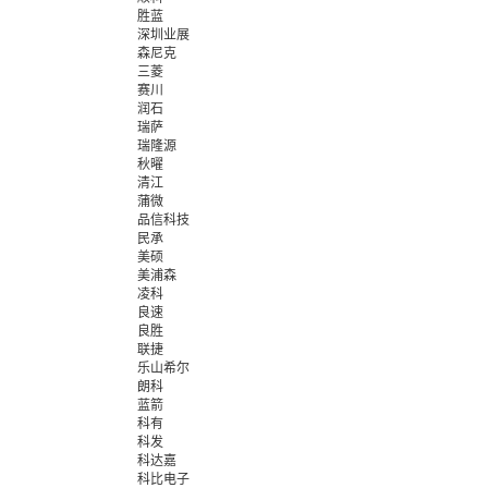
胜蓝
深圳业展
森尼克
三菱
赛川
润石
瑞萨
瑞隆源
秋曜
清江
蒲微
品信科技
民承
美硕
美浦森
凌科
良速
良胜
联捷
乐山希尔
朗科
蓝箭
科有
科发
科达嘉
科比电子