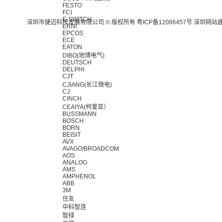
FESTO
FCI
E-SWITCH
深圳市捷迈科技发展有限公司 © 版权所有
粤ICP备12086457号
深圳网站
ERNI
EPCOS
ECE
EATON
DIBO(地博电气)
DEUTSCH
DELPHI
CJT
CJIANG(长江微电)
CJ
CINCH
CEAIYA(柯爱亚）
BUSSMANN
BOSCH
BORN
BEISIT
AVX
AVAGO/BROADCOM
AOS
ANALOG
AMS
AMPHENOL
ABB
3M
住友
中科智连
智绿