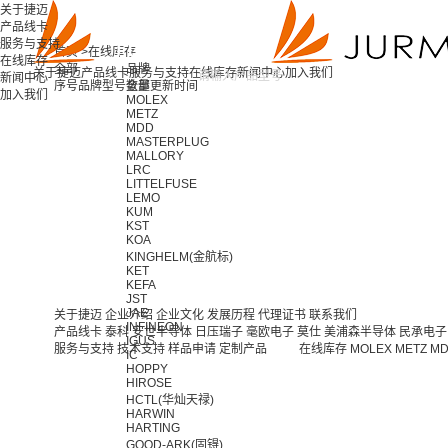
关于捷迈
产品线卡
服务与支持
首页 >
在线库存
在线库存
全部
品牌
关于捷迈
产品线卡
服务与支持
在线库存
新闻中心
加入我们
新闻中心
序号
品牌
型号
全部
数量
更新时间
加入我们
MOLEX
METZ
MDD
MASTERPLUG
MALLORY
LRC
LITTELFUSE
LEMO
KUM
KST
KOA
KINGHELM(金航标)
KET
KEFA
JST
JAE
关于捷迈
企业介绍
企业文化
发展历程
代理证书
联系我们
INFINEON
产品线卡
泰科
安世半导体
日压瑞子
毫欧电子
莫仕
美浦森半导体
民承电子
IGUS
服务与支持
技术支持
样品申请
定制产品
在线库存
MOLEX
METZ
M
IC
HOPPY
HIROSE
HCTL(华灿天禄)
HARWIN
HARTING
GOOD-ARK(固锝)