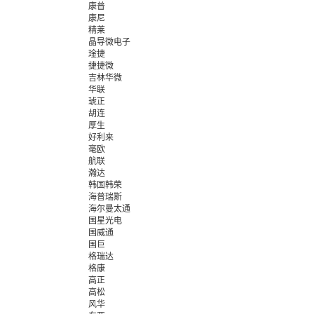
康普
康尼
精莱
晶导微电子
琻捷
捷捷微
吉林华微
华联
琥正
胡连
厚生
好利来
毫欧
航联
瀚达
韩国韩荣
海普瑞斯
海尔曼太通
国星光电
国威通
国巨
格瑞达
格康
高正
高松
风华