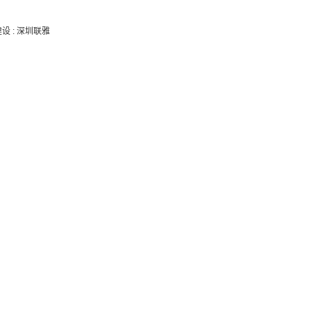
建设
:
深圳联雅