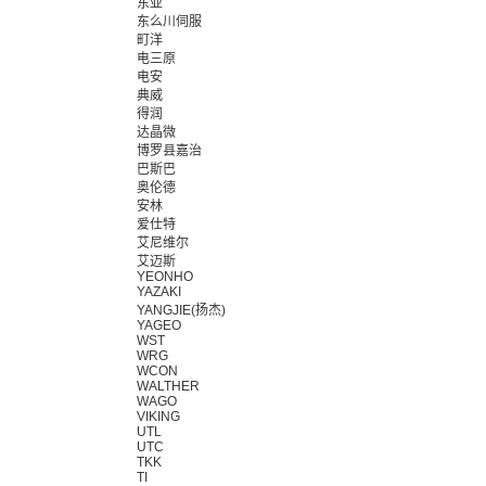
东亚
东么川伺服
町洋
电三原
电安
典威
得润
达晶微
博罗县嘉治
巴斯巴
奥伦德
安林
爱仕特
艾尼维尔
艾迈斯
YEONHO
YAZAKI
YANGJIE(扬杰)
YAGEO
WST
WRG
WCON
WALTHER
WAGO
VIKING
UTL
UTC
TKK
TI