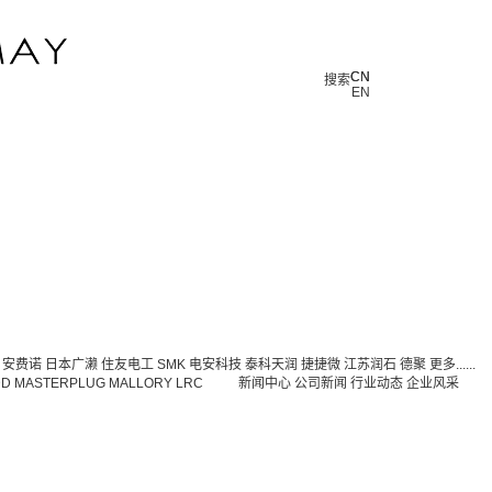
CN
CN
搜索
EN
安费诺
日本广濑
住友电工
SMK
电安科技
泰科天润
捷捷微
江苏润石
德聚
更多......
DD
MASTERPLUG
MALLORY
LRC
新闻中心
公司新闻
行业动态
企业风采