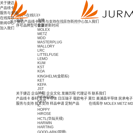
关于捷迈
产品线卡
服务与支持
首页 >
在线库存
在线库存
全部
品牌
关于捷迈
产品线卡
服务与支持
在线库存
新闻中心
加入我们
新闻中心
序号
品牌
型号
全部
数量
更新时间
加入我们
MOLEX
METZ
MDD
MASTERPLUG
MALLORY
LRC
LITTELFUSE
LEMO
KUM
KST
KOA
KINGHELM(金航标)
KET
KEFA
JST
JAE
关于捷迈
企业介绍
企业文化
发展历程
代理证书
联系我们
INFINEON
产品线卡
泰科
安世半导体
日压瑞子
毫欧电子
莫仕
美浦森半导体
民承电子
IGUS
服务与支持
技术支持
样品申请
定制产品
在线库存
MOLEX
METZ
M
IC
HOPPY
HIROSE
HCTL(华灿天禄)
HARWIN
HARTING
GOOD-ARK(固锝)