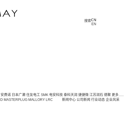
CN
CN
搜索
EN
安费诺
日本广濑
住友电工
SMK
电安科技
泰科天润
捷捷微
江苏润石
德聚
更多......
DD
MASTERPLUG
MALLORY
LRC
新闻中心
公司新闻
行业动态
企业风采