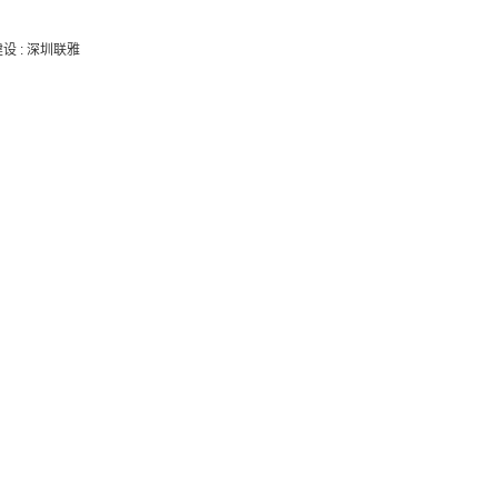
建设
:
深圳联雅