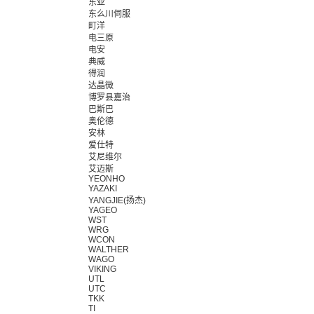
东亚
东么川伺服
町洋
电三原
电安
典威
得润
达晶微
博罗县嘉治
巴斯巴
奥伦德
安林
爱仕特
艾尼维尔
艾迈斯
YEONHO
YAZAKI
YANGJIE(扬杰)
YAGEO
WST
WRG
WCON
WALTHER
WAGO
VIKING
UTL
UTC
TKK
TI