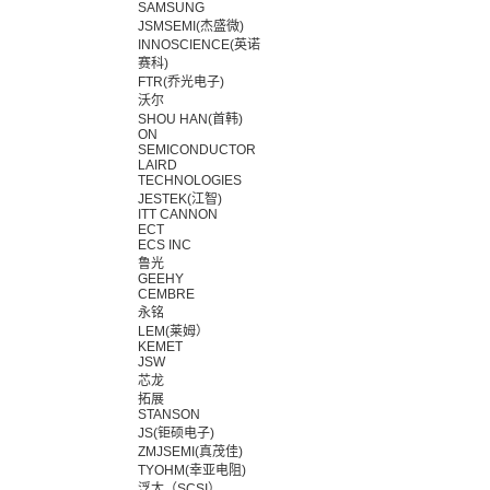
SAMSUNG
JSMSEMI(杰盛微)
INNOSCIENCE(英诺
赛科)
FTR(乔光电子)
沃尔
SHOU HAN(首韩)
ON
SEMICONDUCTOR
LAIRD
TECHNOLOGIES
JESTEK(江智)
ITT CANNON
ECT
ECS INC
鲁光
GEEHY
CEMBRE
永铭
LEM(莱姆）
KEMET
JSW
芯龙
拓展
STANSON
JS(钜硕电子)
ZMJSEMI(真茂佳)
TYOHM(幸亚电阻)
浮太（SCSI）