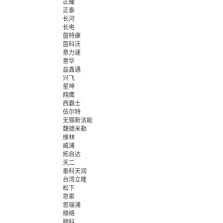
正耀
正泰
长河
长电
茵特康
茵科沃
意力速
意华
益鑫通
兴飞
星坤
翔鹰
西霸士
伍尔特
无锡新洁能
魏德米勒
维林
威浦
拓自达
天二
泰科天润
台湾立隆
松下
思索
思瑞浦
顺络
顺科