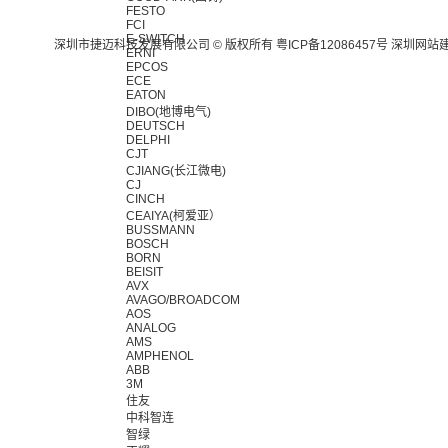
FESTO
FCI
E-SWITCH
深圳市捷迈科技发展有限公司 © 版权所有
粤ICP备12086457号
深圳网站
ERNI
EPCOS
ECE
EATON
DIBO(地博电气)
DEUTSCH
DELPHI
CJT
CJIANG(长江微电)
CJ
CINCH
CEAIYA(柯爱亚）
BUSSMANN
BOSCH
BORN
BEISIT
AVX
AVAGO/BROADCOM
AOS
ANALOG
AMS
AMPHENOL
ABB
3M
住友
中科智连
智绿