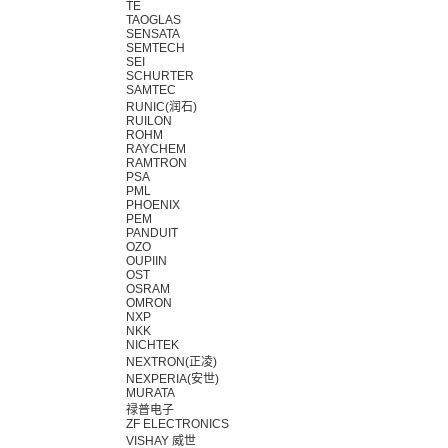
TE
TAOGLAS
SENSATA
SEMTECH
SEI
SCHURTER
SAMTEC
RUNIC(润石)
RUILON
ROHM
RAYCHEM
RAMTRON
PSA
PML
PHOENIX
PEM
PANDUIT
OZO
OUPIIN
OST
OSRAM
OMRON
NXP
NKK
NICHTEK
NEXTRON(正凌)
NEXPERIA(安世)
MURATA
禄普电子
ZF ELECTRONICS
VISHAY 威世