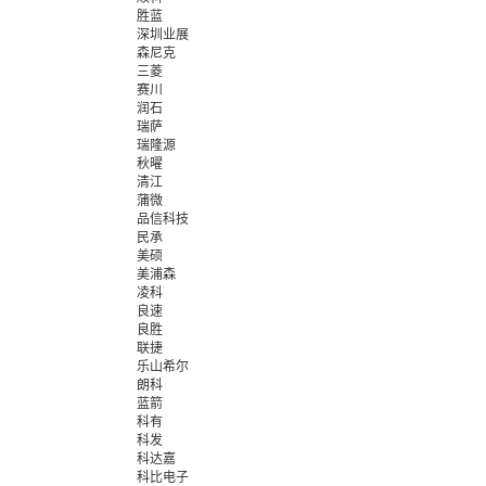
胜蓝
深圳业展
森尼克
三菱
赛川
润石
瑞萨
瑞隆源
秋曜
清江
蒲微
品信科技
民承
美硕
美浦森
凌科
良速
良胜
联捷
乐山希尔
朗科
蓝箭
科有
科发
科达嘉
科比电子