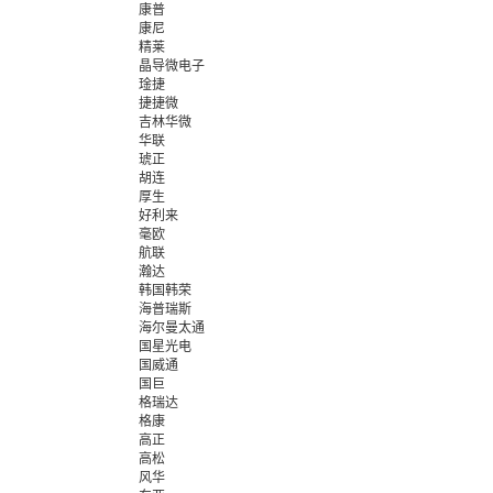
康普
康尼
精莱
晶导微电子
琻捷
捷捷微
吉林华微
华联
琥正
胡连
厚生
好利来
毫欧
航联
瀚达
韩国韩荣
海普瑞斯
海尔曼太通
国星光电
国威通
国巨
格瑞达
格康
高正
高松
风华