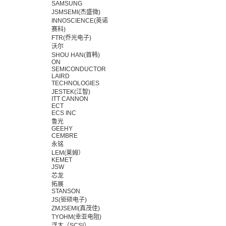
SAMSUNG
JSMSEMI(杰盛微)
INNOSCIENCE(英诺
赛科)
FTR(乔光电子)
沃尔
SHOU HAN(首韩)
ON
SEMICONDUCTOR
LAIRD
TECHNOLOGIES
JESTEK(江智)
ITT CANNON
ECT
ECS INC
鲁光
GEEHY
CEMBRE
永铭
LEM(莱姆）
KEMET
JSW
芯龙
拓展
STANSON
JS(钜硕电子)
ZMJSEMI(真茂佳)
TYOHM(幸亚电阻)
浮太（SCSI）