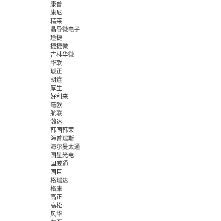
康普
康尼
精莱
晶导微电子
琻捷
捷捷微
吉林华微
华联
琥正
胡连
厚生
好利来
毫欧
航联
瀚达
韩国韩荣
海普瑞斯
海尔曼太通
国星光电
国威通
国巨
格瑞达
格康
高正
高松
风华