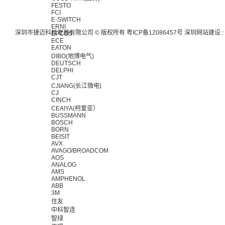
FESTO
FCI
E-SWITCH
ERNI
深圳市捷迈科技发展有限公司 © 版权所有
粤ICP备12086457号
深圳网站建设
:
EPCOS
ECE
EATON
DIBO(地博电气)
DEUTSCH
DELPHI
CJT
CJIANG(长江微电)
CJ
CINCH
CEAIYA(柯爱亚）
BUSSMANN
BOSCH
BORN
BEISIT
AVX
AVAGO/BROADCOM
AOS
ANALOG
AMS
AMPHENOL
ABB
3M
住友
中科智连
智绿