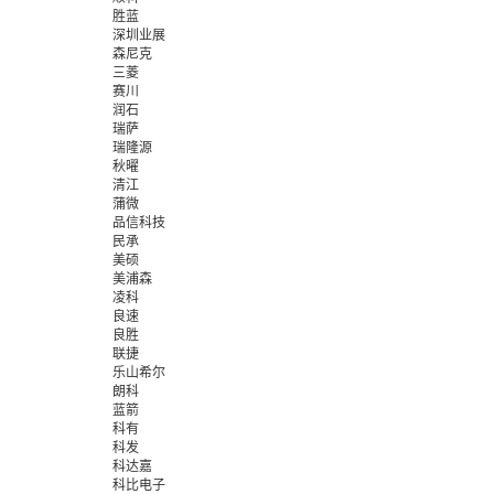
胜蓝
深圳业展
森尼克
三菱
赛川
润石
瑞萨
瑞隆源
秋曜
清江
蒲微
品信科技
民承
美硕
美浦森
凌科
良速
良胜
联捷
乐山希尔
朗科
蓝箭
科有
科发
科达嘉
科比电子