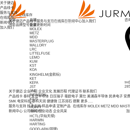
关于捷迈
产品线卡
服务与支持
首页 >
在线库存
在线库存
全部
品牌
咨
关于捷迈
产品线卡
服务与支持
在线库存
新闻中心
加入我们
新闻中心
序号
品牌
型号
全部
数量
更新时间
加入我们
MOLEX
METZ
MDD
MASTERPLUG
MALLORY
LRC
LITTELFUSE
LEMO
KUM
KST
KOA
KINGHELM(金航标)
KET
sv
KEFA
28
JST
JAE
关于捷迈
企业介绍
企业文化
发展历程
代理证书
联系我们
INFINEON
产品线卡
泰科
安世半导体
日压瑞子
毫欧电子
莫仕
美浦森半导体
民承电子
安
IGUS
SMK
电安科技
泰科天润
捷捷微
江苏润石
德聚
更多......
IC
服务与支持
技术支持
样品申请
定制产品
在线库存
MOLEX
METZ
MDD
MAST
HOPPY
新闻中心
公司新闻
HIROSE
行业动态
企业风采
加
HCTL(华灿天禄)
HARWIN
HARTING
GOOD-ARK(固锝)