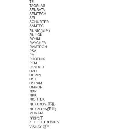
TE
TAOGLAS
SENSATA
SEMTECH
SEI
SCHURTER
SAMTEC
RUNIC(润石)
RUILON
ROHM
RAYCHEM
RAMTRON
PSA
PML
PHOENIX
PEM
PANDUIT
OZO
OUPIIN
OST
OSRAM
OMRON
NXP
NKK
NICHTEK
NEXTRON(正凌)
NEXPERIA(安世)
MURATA
禄普电子
ZF ELECTRONICS
VISHAY 威世