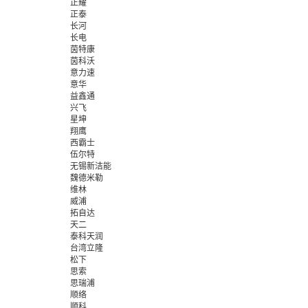
正耀
正泰
长河
长电
茵特康
茵科沃
意力速
意华
益鑫通
兴飞
星坤
翔鹰
西霸士
伍尔特
无锡新洁能
魏德米勒
维林
威浦
拓自达
天二
泰科天润
台湾立隆
松下
思索
思瑞浦
顺络
顺科