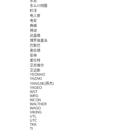
东亚
东么川伺服
町洋
电三原
电安
典威
得润
达晶微
博罗县嘉治
巴斯巴
奥伦德
安林
爱仕特
艾尼维尔
艾迈斯
YEONHO
YAZAKI
YANGJIE(扬杰)
YAGEO
WST
WRG
WCON
WALTHER
WAGO
VIKING
UTL
UTC
TKK
TI