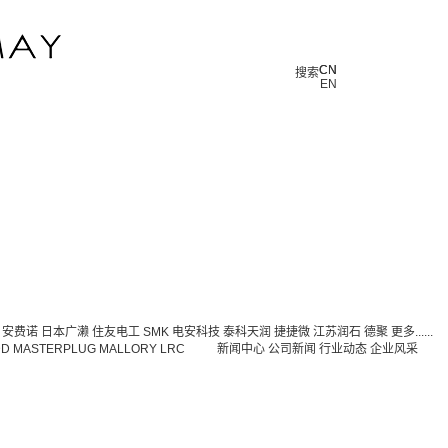
CN
CN
搜索
EN
安费诺
日本广濑
住友电工
SMK
电安科技
泰科天润
捷捷微
江苏润石
德聚
更多......
DD
MASTERPLUG
MALLORY
LRC
新闻中心
公司新闻
行业动态
企业风采