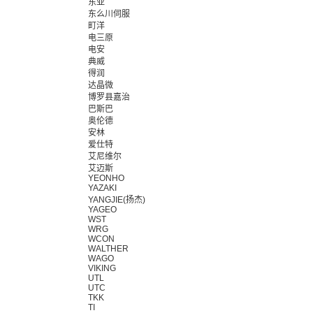
东亚
东么川伺服
町洋
电三原
电安
典威
得润
达晶微
博罗县嘉治
巴斯巴
奥伦德
安林
爱仕特
艾尼维尔
艾迈斯
YEONHO
YAZAKI
YANGJIE(扬杰)
YAGEO
WST
WRG
WCON
WALTHER
WAGO
VIKING
UTL
UTC
TKK
TI