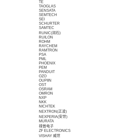
TE
TAOGLAS
SENSATA
SEMTECH
SEI
SCHURTER
SAMTEC
RUNIC(润石)
RUILON
ROHM
RAYCHEM
RAMTRON
PSA
PML
PHOENIX
PEM
PANDUIT
OZO
OUPIIN
OST
OSRAM
OMRON
NXP
NKK
NICHTEK
NEXTRON(正凌)
NEXPERIA(安世)
MURATA
禄普电子
ZF ELECTRONICS
VISHAY 威世