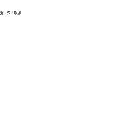
建设
:
深圳联雅