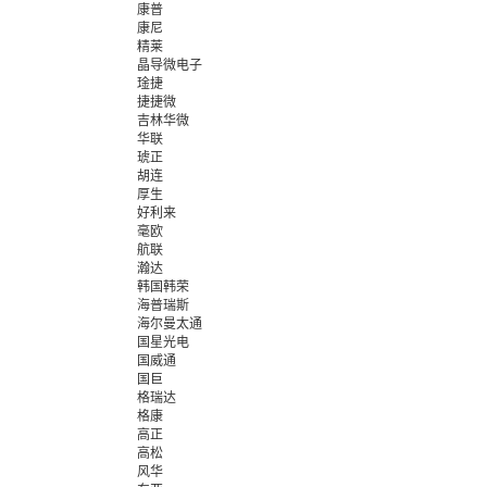
康普
康尼
精莱
晶导微电子
琻捷
捷捷微
吉林华微
华联
琥正
胡连
厚生
好利来
毫欧
航联
瀚达
韩国韩荣
海普瑞斯
海尔曼太通
国星光电
国威通
国巨
格瑞达
格康
高正
高松
风华