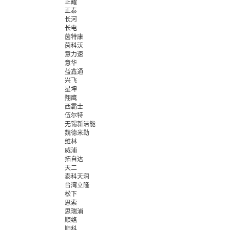
正耀
正泰
长河
长电
茵特康
茵科沃
意力速
意华
益鑫通
兴飞
星坤
翔鹰
西霸士
伍尔特
无锡新洁能
魏德米勒
维林
威浦
拓自达
天二
泰科天润
台湾立隆
松下
思索
思瑞浦
顺络
顺科