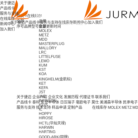
关于捷迈
产品线卡
服务与支持
首页 >
在线库存
在线库存
全部
品牌
关于捷迈
产品线卡
服务与支持
在线库存
新闻中心
加入我们
新闻中心
序号
品牌
型号
全部
数量
更新时间
加入我们
MOLEX
METZ
MDD
MASTERPLUG
MALLORY
LRC
LITTELFUSE
LEMO
KUM
KST
KOA
KINGHELM(金航标)
KET
KEFA
JST
JAE
关于捷迈
企业介绍
企业文化
发展历程
代理证书
联系我们
INFINEON
产品线卡
泰科
安世半导体
日压瑞子
毫欧电子
莫仕
美浦森半导体
民承电子
IGUS
服务与支持
技术支持
样品申请
定制产品
在线库存
MOLEX
METZ
M
IC
HOPPY
HIROSE
HCTL(华灿天禄)
HARWIN
HARTING
GOOD-ARK(固锝)