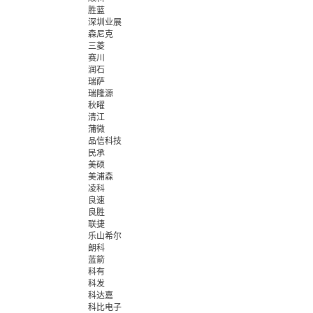
胜蓝
深圳业展
森尼克
三菱
赛川
润石
瑞萨
瑞隆源
秋曜
清江
蒲微
品信科技
民承
美硕
美浦森
凌科
良速
良胜
联捷
乐山希尔
朗科
蓝箭
科有
科发
科达嘉
科比电子