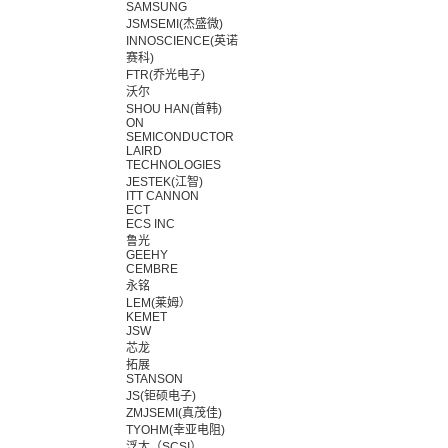
SAMSUNG
JSMSEMI(杰盛微)
INNOSCIENCE(英诺
赛科)
FTR(乔光电子)
沃尔
SHOU HAN(首韩)
ON
SEMICONDUCTOR
LAIRD
TECHNOLOGIES
JESTEK(江智)
ITT CANNON
ECT
ECS INC
鲁光
GEEHY
CEMBRE
永铭
LEM(莱姆）
KEMET
JSW
芯龙
拓展
STANSON
JS(钜硕电子)
ZMJSEMI(真茂佳)
TYOHM(幸亚电阻)
浮太（SCSI）