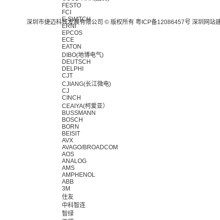
FESTO
FCI
E-SWITCH
深圳市捷迈科技发展有限公司 © 版权所有
粤ICP备12086457号
深圳网站
ERNI
EPCOS
ECE
EATON
DIBO(地博电气)
DEUTSCH
DELPHI
CJT
CJIANG(长江微电)
CJ
CINCH
CEAIYA(柯爱亚）
BUSSMANN
BOSCH
BORN
BEISIT
AVX
AVAGO/BROADCOM
AOS
ANALOG
AMS
AMPHENOL
ABB
3M
住友
中科智连
智绿