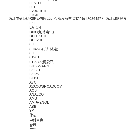
FESTO
FCI
E-SWITCH
ERNI
深圳市捷迈科技发展有限公司 © 版权所有
粤ICP备12086457号
深圳网站建设
:
EPCOS
ECE
EATON
DIBO(地博电气)
DEUTSCH
DELPHI
CJT
CJIANG(长江微电)
CJ
CINCH
CEAIYA(柯爱亚）
BUSSMANN
BOSCH
BORN
BEISIT
AVX
AVAGO/BROADCOM
AOS
ANALOG
AMS
AMPHENOL
ABB
3M
住友
中科智连
智绿