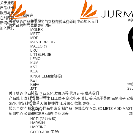
关于捷迈
产品线卡
服务与支持
首页 >
在线库存
在线库存
全部
品牌
咨
关于捷迈
产品线卡
服务与支持
在线库存
新闻中心
加入我们
新闻中心
序号
品牌
型号
全部
数量
更新时间
加入我们
MOLEX
METZ
MDD
MASTERPLUG
MALLORY
LRC
LITTELFUSE
LEMO
KUM
KST
KOA
KINGHELM(金航标)
KET
sv
KEFA
28
JST
JAE
关于捷迈
企业介绍
企业文化
发展历程
代理证书
联系我们
INFINEON
产品线卡
泰科
安世半导体
日压瑞子
毫欧电子
莫仕
美浦森半导体
民承电子
安
IGUS
SMK
电安科技
泰科天润
捷捷微
江苏润石
德聚
更多......
IC
服务与支持
技术支持
样品申请
定制产品
在线库存
MOLEX
METZ
MDD
MAST
HOPPY
新闻中心
公司新闻
HIROSE
行业动态
企业风采
加
HCTL(华灿天禄)
HARWIN
HARTING
GOOD-ARK(固锝)