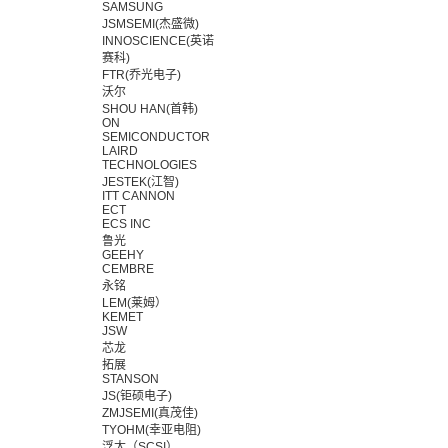
SAMSUNG
JSMSEMI(杰盛微)
INNOSCIENCE(英诺
赛科)
FTR(乔光电子)
沃尔
SHOU HAN(首韩)
ON
SEMICONDUCTOR
LAIRD
TECHNOLOGIES
JESTEK(江智)
ITT CANNON
ECT
ECS INC
鲁光
GEEHY
CEMBRE
永铭
LEM(莱姆）
KEMET
JSW
芯龙
拓展
STANSON
JS(钜硕电子)
ZMJSEMI(真茂佳)
TYOHM(幸亚电阻)
浮太（SCSI）