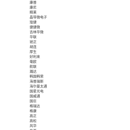
康普
康尼
精莱
晶导微电子
琻捷
捷捷微
吉林华微
华联
琥正
胡连
厚生
好利来
毫欧
航联
瀚达
韩国韩荣
海普瑞斯
海尔曼太通
国星光电
国威通
国巨
格瑞达
格康
高正
高松
风华