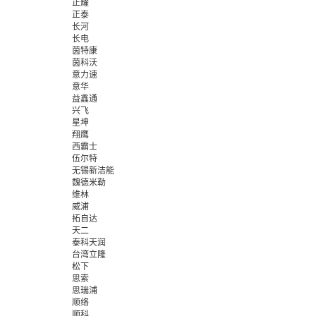
正耀
正泰
长河
长电
茵特康
茵科沃
意力速
意华
益鑫通
兴飞
星坤
翔鹰
西霸士
伍尔特
无锡新洁能
魏德米勒
维林
威浦
拓自达
天二
泰科天润
台湾立隆
松下
思索
思瑞浦
顺络
顺科