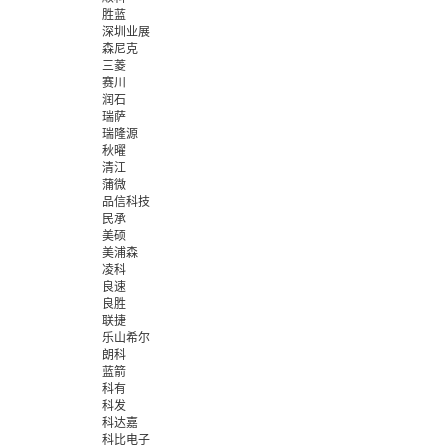
胜蓝
深圳业展
森尼克
三菱
赛川
润石
瑞萨
瑞隆源
秋曜
清江
蒲微
品信科技
民承
美硕
美浦森
凌科
良速
良胜
联捷
乐山希尔
朗科
蓝箭
科有
科发
科达嘉
科比电子