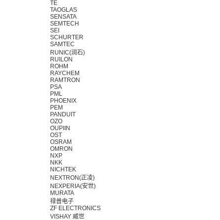
TE
TAOGLAS
SENSATA
SEMTECH
SEI
SCHURTER
SAMTEC
RUNIC(润石)
RUILON
ROHM
RAYCHEM
RAMTRON
PSA
PML
PHOENIX
PEM
PANDUIT
OZO
OUPIIN
OST
OSRAM
OMRON
NXP
NKK
NICHTEK
NEXTRON(正凌)
NEXPERIA(安世)
MURATA
禄普电子
ZF ELECTRONICS
VISHAY 威世