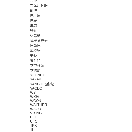
东亚
东么川伺服
町洋
电三原
电安
典威
得润
达晶微
博罗县嘉治
巴斯巴
奥伦德
安林
爱仕特
艾尼维尔
艾迈斯
YEONHO
YAZAKI
YANGJIE(扬杰)
YAGEO
WST
WRG
WCON
WALTHER
WAGO
VIKING
UTL
UTC
TKK
TI