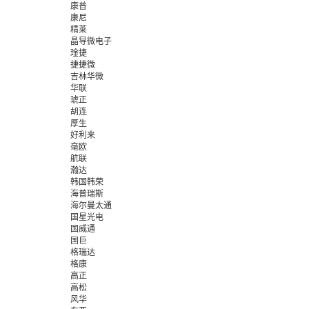
康普
康尼
精莱
晶导微电子
琻捷
捷捷微
吉林华微
华联
琥正
胡连
厚生
好利来
毫欧
航联
瀚达
韩国韩荣
海普瑞斯
海尔曼太通
国星光电
国威通
国巨
格瑞达
格康
高正
高松
风华