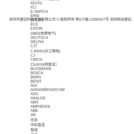
FESTO
FCI
E-SWITCH
ERNI
深圳市捷迈科技发展有限公司 © 版权所有
粤ICP备12086457号
深圳网站建设
:
EPCOS
ECE
EATON
DIBO(地博电气)
DEUTSCH
DELPHI
CJT
CJIANG(长江微电)
CJ
CINCH
CEAIYA(柯爱亚）
BUSSMANN
BOSCH
BORN
BEISIT
AVX
AVAGO/BROADCOM
AOS
ANALOG
AMS
AMPHENOL
ABB
3M
住友
中科智连
智绿