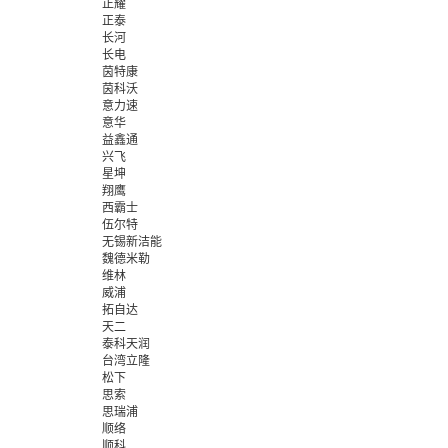
正耀
正泰
长河
长电
茵特康
茵科沃
意力速
意华
益鑫通
兴飞
星坤
翔鹰
西霸士
伍尔特
无锡新洁能
魏德米勒
维林
威浦
拓自达
天二
泰科天润
台湾立隆
松下
思索
思瑞浦
顺络
顺科