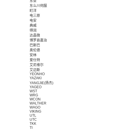
东亚
东么川伺服
町洋
电三原
电安
典威
得润
达晶微
博罗县嘉治
巴斯巴
奥伦德
安林
爱仕特
艾尼维尔
艾迈斯
YEONHO
YAZAKI
YANGJIE(扬杰)
YAGEO
WST
WRG
WCON
WALTHER
WAGO
VIKING
UTL
UTC
TKK
TI