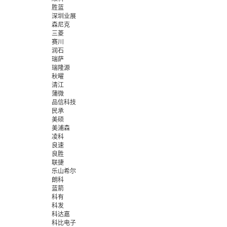
胜蓝
深圳业展
森尼克
三菱
赛川
润石
瑞萨
瑞隆源
秋曜
清江
蒲微
品信科技
民承
美硕
美浦森
凌科
良速
良胜
联捷
乐山希尔
朗科
蓝箭
科有
科发
科达嘉
科比电子