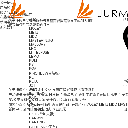
关于捷迈
产品线卡
服务与支持
首页 >
在线库存
在线库存
全部
品牌
咨
关于捷迈
产品线卡
服务与支持
在线库存
新闻中心
加入我们
新闻中心
序号
品牌
型号
全部
数量
更新时间
加入我们
MOLEX
METZ
MDD
MASTERPLUG
MALLORY
LRC
LITTELFUSE
LEMO
KUM
KST
KOA
KINGHELM(金航标)
KET
sv
KEFA
28
JST
JAE
关于捷迈
企业介绍
企业文化
发展历程
代理证书
联系我们
INFINEON
产品线卡
泰科
安世半导体
日压瑞子
毫欧电子
莫仕
美浦森半导体
民承电子
安
IGUS
SMK
电安科技
泰科天润
捷捷微
江苏润石
德聚
更多......
IC
服务与支持
技术支持
样品申请
定制产品
在线库存
MOLEX
METZ
MDD
MAST
HOPPY
新闻中心
公司新闻
HIROSE
行业动态
企业风采
加
HCTL(华灿天禄)
HARWIN
HARTING
GOOD-ARK(固锝)