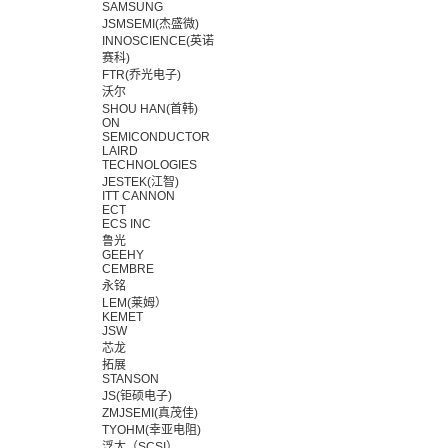
SAMSUNG
JSMSEMI(杰盛微)
INNOSCIENCE(英诺
赛科)
FTR(乔光电子)
沃尔
SHOU HAN(首韩)
ON
SEMICONDUCTOR
LAIRD
TECHNOLOGIES
JESTEK(江智)
ITT CANNON
ECT
ECS INC
鲁光
GEEHY
CEMBRE
永铭
LEM(莱姆）
KEMET
JSW
芯龙
拓展
STANSON
JS(钜硕电子)
ZMJSEMI(真茂佳)
TYOHM(幸亚电阻)
浮太（SCSI）