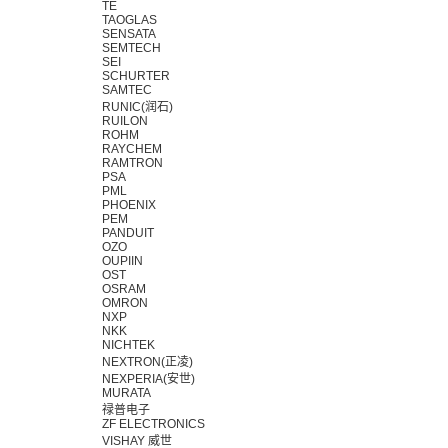
TE
TAOGLAS
SENSATA
SEMTECH
SEI
SCHURTER
SAMTEC
RUNIC(润石)
RUILON
ROHM
RAYCHEM
RAMTRON
PSA
PML
PHOENIX
PEM
PANDUIT
OZO
OUPIIN
OST
OSRAM
OMRON
NXP
NKK
NICHTEK
NEXTRON(正凌)
NEXPERIA(安世)
MURATA
禄普电子
ZF ELECTRONICS
VISHAY 威世