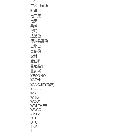
东亚
东么川伺服
町洋
电三原
电安
典威
得润
达晶微
博罗县嘉治
巴斯巴
奥伦德
安林
爱仕特
艾尼维尔
艾迈斯
YEONHO
YAZAKI
YANGJIE(扬杰)
YAGEO
WST
WRG
WCON
WALTHER
WAGO
VIKING
UTL
UTC
TKK
TI