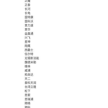
正耀
正泰
长河
长电
茵特康
茵科沃
意力速
意华
益鑫通
兴飞
星坤
翔鹰
西霸士
伍尔特
无锡新洁能
魏德米勒
维林
威浦
拓自达
天二
泰科天润
台湾立隆
松下
思索
思瑞浦
顺络
顺科