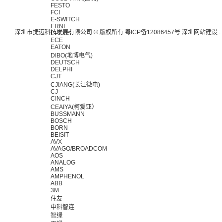
FESTO
FCI
E-SWITCH
ERNI
深圳市捷迈科技发展有限公司 © 版权所有
粤ICP备12086457号
深圳网站建设
:
EPCOS
ECE
EATON
DIBO(地博电气)
DEUTSCH
DELPHI
CJT
CJIANG(长江微电)
CJ
CINCH
CEAIYA(柯爱亚）
BUSSMANN
BOSCH
BORN
BEISIT
AVX
AVAGO/BROADCOM
AOS
ANALOG
AMS
AMPHENOL
ABB
3M
住友
中科智连
智绿