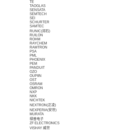
TE
TAOGLAS
SENSATA
SEMTECH
SEI
SCHURTER
SAMTEC
RUNIC(润石)
RUILON
ROHM
RAYCHEM
RAMTRON
PSA
PML
PHOENIX
PEM
PANDUIT
OZO
OUPIIN
OST
OSRAM
OMRON
NXP
NKK
NICHTEK
NEXTRON(正凌)
NEXPERIA(安世)
MURATA
禄普电子
ZF ELECTRONICS
VISHAY 威世