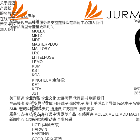
关于捷迈
产品线卡
服务与支持
首页 >
在线库存
在线库存
全部
品牌
咨
关于捷迈
产品线卡
服务与支持
在线库存
新闻中心
加入我们
新闻中心
序号
品牌
型号
全部
数量
更新时间
加入我们
MOLEX
METZ
MDD
MASTERPLUG
MALLORY
LRC
LITTELFUSE
LEMO
KUM
KST
KOA
KINGHELM(金航标)
KET
sv
KEFA
28
JST
JAE
关于捷迈
企业介绍
企业文化
发展历程
代理证书
联系我们
INFINEON
产品线卡
泰科
安世半导体
日压瑞子
毫欧电子
莫仕
美浦森半导体
民承电子
安
IGUS
SMK
电安科技
泰科天润
捷捷微
江苏润石
德聚
更多......
IC
服务与支持
技术支持
样品申请
定制产品
在线库存
MOLEX
METZ
MDD
MAST
HOPPY
新闻中心
公司新闻
HIROSE
行业动态
企业风采
加
HCTL(华灿天禄)
HARWIN
HARTING
GOOD-ARK(固锝)