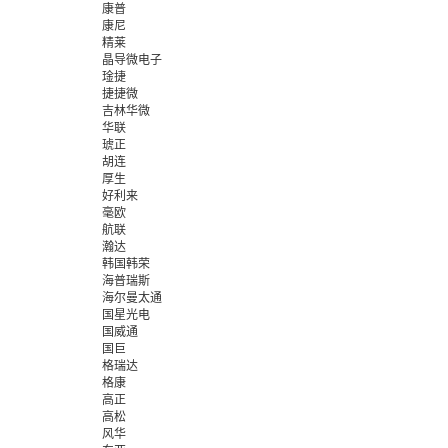
康普
康尼
精莱
晶导微电子
琻捷
捷捷微
吉林华微
华联
琥正
胡连
厚生
好利来
毫欧
航联
瀚达
韩国韩荣
海普瑞斯
海尔曼太通
国星光电
国威通
国巨
格瑞达
格康
高正
高松
风华