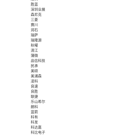
胜蓝
深圳业展
森尼克
三菱
赛川
润石
瑞萨
瑞隆源
秋曜
清江
蒲微
品信科技
民承
美硕
美浦森
凌科
良速
良胜
联捷
乐山希尔
朗科
蓝箭
科有
科发
科达嘉
科比电子