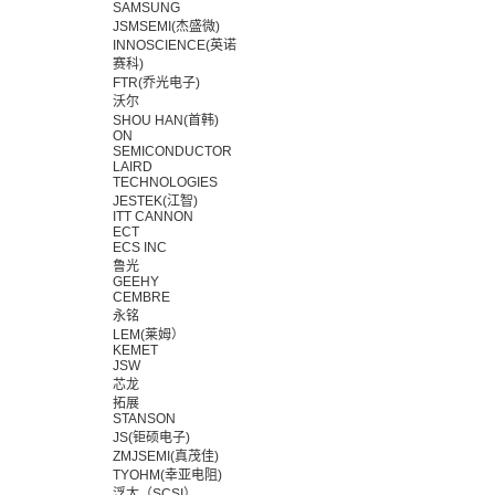
SAMSUNG
JSMSEMI(杰盛微)
INNOSCIENCE(英诺
赛科)
FTR(乔光电子)
沃尔
SHOU HAN(首韩)
ON
SEMICONDUCTOR
LAIRD
TECHNOLOGIES
JESTEK(江智)
ITT CANNON
ECT
ECS INC
鲁光
GEEHY
CEMBRE
永铭
LEM(莱姆）
KEMET
JSW
芯龙
拓展
STANSON
JS(钜硕电子)
ZMJSEMI(真茂佳)
TYOHM(幸亚电阻)
浮太（SCSI）