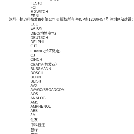
FESTO
FCI
E-SWITCH
ERNI
深圳市捷迈科技发展有限公司 © 版权所有
粤ICP备12086457号
深圳网站建设
:
EPCOS
ECE
EATON
DIBO(地博电气)
DEUTSCH
DELPHI
CJT
CJIANG(长江微电)
CJ
CINCH
CEAIYA(柯爱亚）
BUSSMANN
BOSCH
BORN
BEISIT
AVX
AVAGO/BROADCOM
AOS
ANALOG
AMS
AMPHENOL
ABB
3M
住友
中科智连
智绿