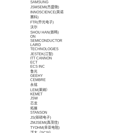
SAMSUNG
JSMSEMI(杰盛微)
INNOSCIENCE(英诺
赛科)
FTR(乔光电子)
沃尔
SHOU HAN(首韩)
ON
SEMICONDUCTOR
LAIRD
TECHNOLOGIES
JESTEK(江智)
ITT CANNON
ECT
ECS INC
鲁光
GEEHY
CEMBRE
永铭
LEM(莱姆）
KEMET
JSW
芯龙
拓展
STANSON
JS(钜硕电子)
ZMJSEMI(真茂佳)
TYOHM(幸亚电阻)
浮太（SCSI）