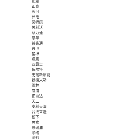
正耀
正泰
长河
长电
茵特康
茵科沃
意力速
意华
益鑫通
兴飞
星坤
翔鹰
西霸士
伍尔特
无锡新洁能
魏德米勒
维林
威浦
拓自达
天二
泰科天润
台湾立隆
松下
思索
思瑞浦
顺络
顺科