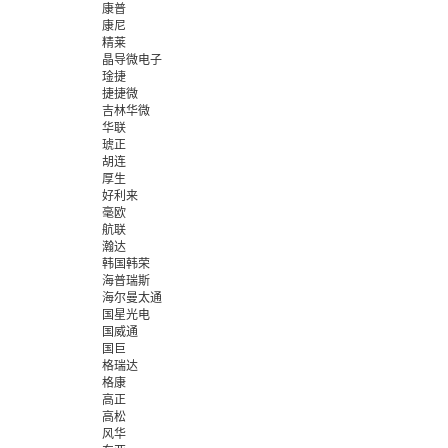
康普
康尼
精莱
晶导微电子
琻捷
捷捷微
吉林华微
华联
琥正
胡连
厚生
好利来
毫欧
航联
瀚达
韩国韩荣
海普瑞斯
海尔曼太通
国星光电
国威通
国巨
格瑞达
格康
高正
高松
风华