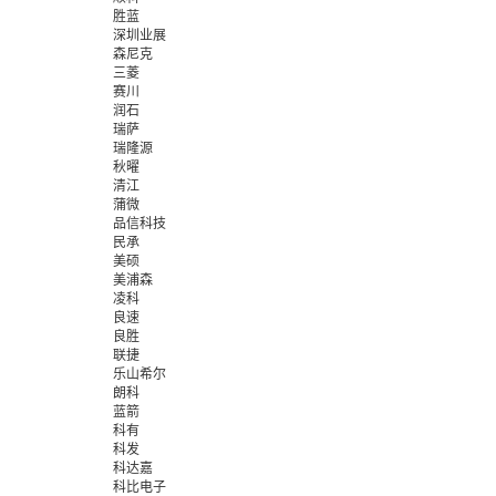
胜蓝
深圳业展
森尼克
三菱
赛川
润石
瑞萨
瑞隆源
秋曜
清江
蒲微
品信科技
民承
美硕
美浦森
凌科
良速
良胜
联捷
乐山希尔
朗科
蓝箭
科有
科发
科达嘉
科比电子