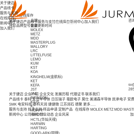
关于捷迈
产品线卡
服务与支持
首页 >
在线库存
在线库存
全部
品牌
咨
关于捷迈
产品线卡
服务与支持
在线库存
新闻中心
加入我们
新闻中心
序号
品牌
型号
全部
数量
更新时间
加入我们
MOLEX
METZ
MDD
MASTERPLUG
MALLORY
LRC
LITTELFUSE
LEMO
KUM
KST
KOA
KINGHELM(金航标)
KET
sv
KEFA
28
JST
JAE
关于捷迈
企业介绍
企业文化
发展历程
代理证书
联系我们
INFINEON
产品线卡
泰科
安世半导体
日压瑞子
毫欧电子
莫仕
美浦森半导体
民承电子
安
IGUS
SMK
电安科技
泰科天润
捷捷微
江苏润石
德聚
更多......
IC
服务与支持
技术支持
样品申请
定制产品
在线库存
MOLEX
METZ
MDD
MAST
HOPPY
新闻中心
公司新闻
HIROSE
行业动态
企业风采
加
HCTL(华灿天禄)
HARWIN
HARTING
GOOD-ARK(固锝)