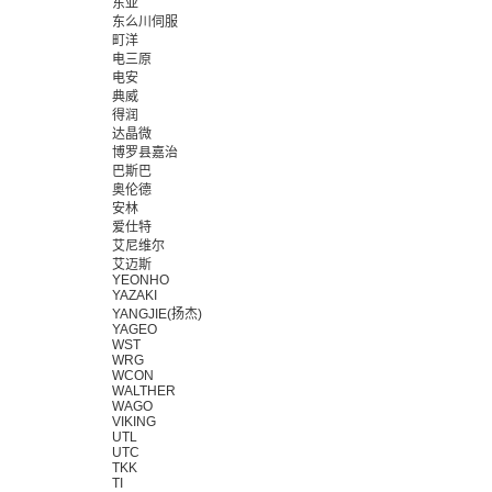
东亚
东么川伺服
町洋
电三原
电安
典威
得润
达晶微
博罗县嘉治
巴斯巴
奥伦德
安林
爱仕特
艾尼维尔
艾迈斯
YEONHO
YAZAKI
YANGJIE(扬杰)
YAGEO
WST
WRG
WCON
WALTHER
WAGO
VIKING
UTL
UTC
TKK
TI