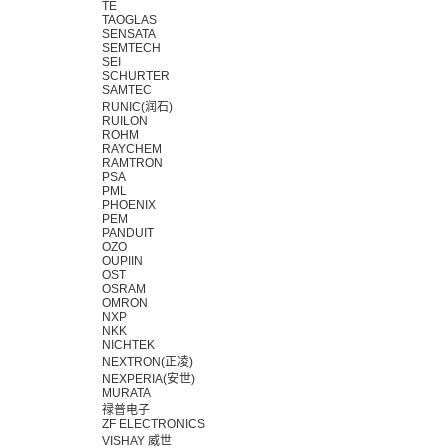
TE
TAOGLAS
SENSATA
SEMTECH
SEI
SCHURTER
SAMTEC
RUNIC(润石)
RUILON
ROHM
RAYCHEM
RAMTRON
PSA
PML
PHOENIX
PEM
PANDUIT
OZO
OUPIIN
OST
OSRAM
OMRON
NXP
NKK
NICHTEK
NEXTRON(正凌)
NEXPERIA(安世)
MURATA
禄普电子
ZF ELECTRONICS
VISHAY 威世