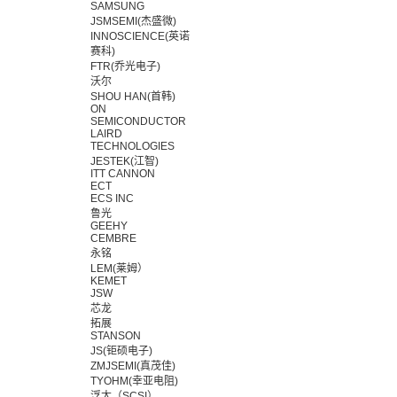
SAMSUNG
JSMSEMI(杰盛微)
INNOSCIENCE(英诺
赛科)
FTR(乔光电子)
沃尔
SHOU HAN(首韩)
ON
SEMICONDUCTOR
LAIRD
TECHNOLOGIES
JESTEK(江智)
ITT CANNON
ECT
ECS INC
鲁光
GEEHY
CEMBRE
永铭
LEM(莱姆）
KEMET
JSW
芯龙
拓展
STANSON
JS(钜硕电子)
ZMJSEMI(真茂佳)
TYOHM(幸亚电阻)
浮太（SCSI）