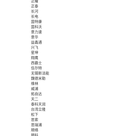
正耀
正泰
长河
长电
茵特康
茵科沃
意力速
意华
益鑫通
兴飞
星坤
翔鹰
西霸士
伍尔特
无锡新洁能
魏德米勒
维林
威浦
拓自达
天二
泰科天润
台湾立隆
松下
思索
思瑞浦
顺络
顺科