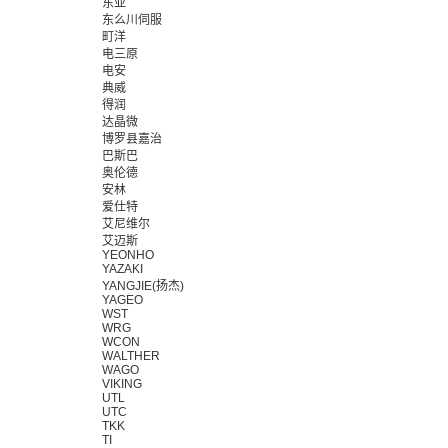
东亚
东么川伺服
町洋
电三原
电安
典威
得润
达晶微
博罗县嘉治
巴斯巴
奥伦德
安林
爱仕特
艾尼维尔
艾迈斯
YEONHO
YAZAKI
YANGJIE(扬杰)
YAGEO
WST
WRG
WCON
WALTHER
WAGO
VIKING
UTL
UTC
TKK
TI