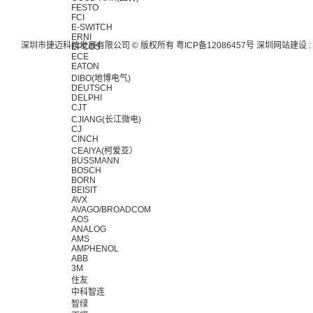
FESTO
FCI
E-SWITCH
ERNI
深圳市捷迈科技发展有限公司 © 版权所有
粤ICP备12086457号
深圳网站建设
:
EPCOS
ECE
EATON
DIBO(地博电气)
DEUTSCH
DELPHI
CJT
CJIANG(长江微电)
CJ
CINCH
CEAIYA(柯爱亚）
BUSSMANN
BOSCH
BORN
BEISIT
AVX
AVAGO/BROADCOM
AOS
ANALOG
AMS
AMPHENOL
ABB
3M
住友
中科智连
智绿