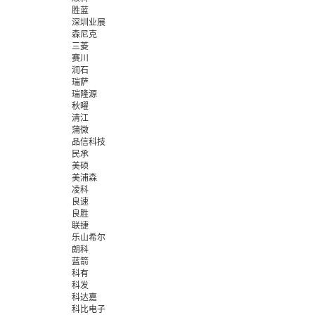
胜蓝
深圳业展
森尼克
三菱
赛川
润石
瑞萨
瑞隆源
秋曜
清江
蒲微
品信科技
民承
美硕
美浦森
凌科
良速
良胜
联捷
乐山希尔
朗科
蓝箭
科有
科发
科达嘉
科比电子