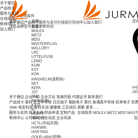
关于捷迈
产品线卡
服务与支持
首页 >
在线库存
在线库存
全部
品牌
咨
关于捷迈
产品线卡
服务与支持
在线库存
新闻中心
加入我们
新闻中心
序号
品牌
型号
全部
数量
更新时间
加入我们
MOLEX
METZ
MDD
MASTERPLUG
MALLORY
LRC
LITTELFUSE
LEMO
KUM
KST
KOA
KINGHELM(金航标)
KET
sv
KEFA
28
JST
JAE
关于捷迈
企业介绍
企业文化
发展历程
代理证书
联系我们
INFINEON
产品线卡
泰科
安世半导体
日压瑞子
毫欧电子
莫仕
美浦森半导体
民承电子
安
IGUS
SMK
电安科技
泰科天润
捷捷微
江苏润石
德聚
更多......
IC
服务与支持
技术支持
样品申请
定制产品
在线库存
MOLEX
METZ
MDD
MAST
HOPPY
新闻中心
公司新闻
HIROSE
行业动态
企业风采
加
HCTL(华灿天禄)
HARWIN
HARTING
GOOD-ARK(固锝)