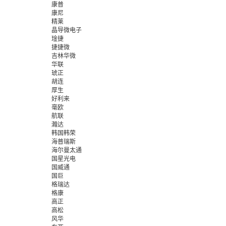
康普
康尼
精莱
晶导微电子
琻捷
捷捷微
吉林华微
华联
琥正
胡连
厚生
好利来
毫欧
航联
瀚达
韩国韩荣
海普瑞斯
海尔曼太通
国星光电
国威通
国巨
格瑞达
格康
高正
高松
风华