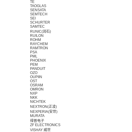
TE
TAOGLAS
SENSATA
SEMTECH
SEI
SCHURTER
SAMTEC
RUNIC(润石)
RUILON
ROHM
RAYCHEM
RAMTRON
PSA
PML
PHOENIX
PEM
PANDUIT
OZO
OUPIIN
OST
OSRAM
OMRON
NXP
NKK
NICHTEK
NEXTRON(正凌)
NEXPERIA(安世)
MURATA
禄普电子
ZF ELECTRONICS
VISHAY 威世