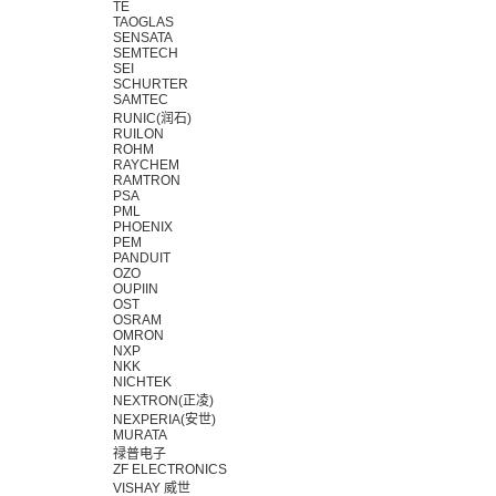
TE
TAOGLAS
SENSATA
SEMTECH
SEI
SCHURTER
SAMTEC
RUNIC(润石)
RUILON
ROHM
RAYCHEM
RAMTRON
PSA
PML
PHOENIX
PEM
PANDUIT
OZO
OUPIIN
OST
OSRAM
OMRON
NXP
NKK
NICHTEK
NEXTRON(正凌)
NEXPERIA(安世)
MURATA
禄普电子
ZF ELECTRONICS
VISHAY 威世