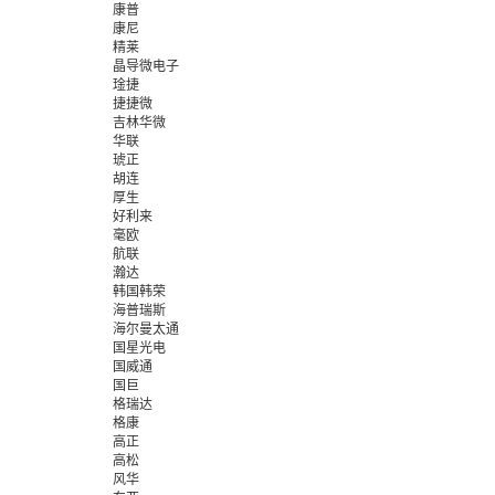
康普
康尼
精莱
晶导微电子
琻捷
捷捷微
吉林华微
华联
琥正
胡连
厚生
好利来
毫欧
航联
瀚达
韩国韩荣
海普瑞斯
海尔曼太通
国星光电
国威通
国巨
格瑞达
格康
高正
高松
风华