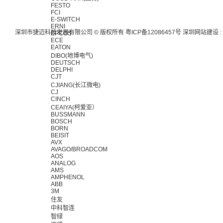
FESTO
FCI
E-SWITCH
ERNI
深圳市捷迈科技发展有限公司 © 版权所有
粤ICP备12086457号
深圳网站建设
:
EPCOS
ECE
EATON
DIBO(地博电气)
DEUTSCH
DELPHI
CJT
CJIANG(长江微电)
CJ
CINCH
CEAIYA(柯爱亚）
BUSSMANN
BOSCH
BORN
BEISIT
AVX
AVAGO/BROADCOM
AOS
ANALOG
AMS
AMPHENOL
ABB
3M
住友
中科智连
智绿