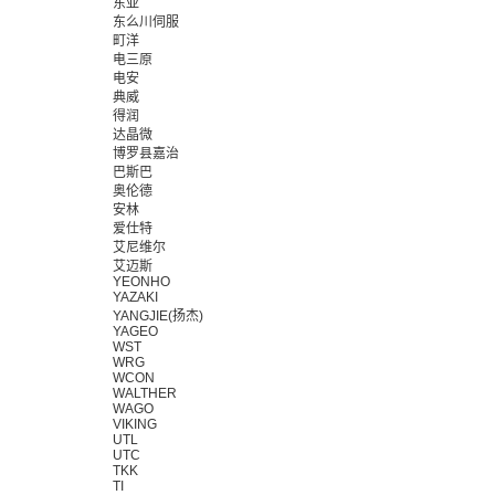
东亚
东么川伺服
町洋
电三原
电安
典威
得润
达晶微
博罗县嘉治
巴斯巴
奥伦德
安林
爱仕特
艾尼维尔
艾迈斯
YEONHO
YAZAKI
YANGJIE(扬杰)
YAGEO
WST
WRG
WCON
WALTHER
WAGO
VIKING
UTL
UTC
TKK
TI