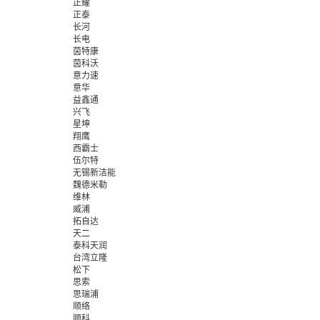
正耀
正泰
长河
长电
茵特康
茵科沃
意力速
意华
益鑫通
兴飞
星坤
翔鹰
西霸士
伍尔特
无锡新洁能
魏德米勒
维林
威浦
拓自达
天二
泰科天润
台湾立隆
松下
思索
思瑞浦
顺络
顺科