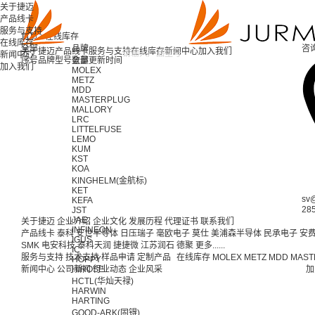
关于捷迈
产品线卡
服务与支持
首页 >
在线库存
在线库存
全部
品牌
咨
关于捷迈
产品线卡
服务与支持
在线库存
新闻中心
加入我们
新闻中心
序号
品牌
型号
全部
数量
更新时间
加入我们
MOLEX
METZ
MDD
MASTERPLUG
MALLORY
LRC
LITTELFUSE
LEMO
KUM
KST
KOA
KINGHELM(金航标)
KET
sv
KEFA
28
JST
JAE
关于捷迈
企业介绍
企业文化
发展历程
代理证书
联系我们
INFINEON
产品线卡
泰科
安世半导体
日压瑞子
毫欧电子
莫仕
美浦森半导体
民承电子
安
IGUS
SMK
电安科技
泰科天润
捷捷微
江苏润石
德聚
更多......
IC
服务与支持
技术支持
样品申请
定制产品
在线库存
MOLEX
METZ
MDD
MAST
HOPPY
新闻中心
公司新闻
HIROSE
行业动态
企业风采
加
HCTL(华灿天禄)
HARWIN
HARTING
GOOD-ARK(固锝)