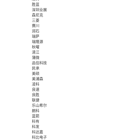
胜蓝
深圳业展
森尼克
三菱
赛川
润石
瑞萨
瑞隆源
秋曜
清江
蒲微
品信科技
民承
美硕
美浦森
凌科
良速
良胜
联捷
乐山希尔
朗科
蓝箭
科有
科发
科达嘉
科比电子