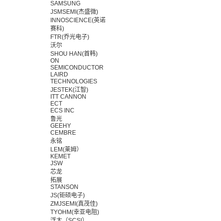
SAMSUNG
JSMSEMI(杰盛微)
INNOSCIENCE(英诺
赛科)
FTR(乔光电子)
沃尔
SHOU HAN(首韩)
ON
SEMICONDUCTOR
LAIRD
TECHNOLOGIES
JESTEK(江智)
ITT CANNON
ECT
ECS INC
鲁光
GEEHY
CEMBRE
永铭
LEM(莱姆）
KEMET
JSW
芯龙
拓展
STANSON
JS(钜硕电子)
ZMJSEMI(真茂佳)
TYOHM(幸亚电阻)
浮太（SCSI）