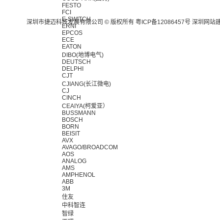
FESTO
FCI
E-SWITCH
深圳市捷迈科技发展有限公司 © 版权所有
粤ICP备12086457号
深圳网站
ERNI
EPCOS
ECE
EATON
DIBO(地博电气)
DEUTSCH
DELPHI
CJT
CJIANG(长江微电)
CJ
CINCH
CEAIYA(柯爱亚）
BUSSMANN
BOSCH
BORN
BEISIT
AVX
AVAGO/BROADCOM
AOS
ANALOG
AMS
AMPHENOL
ABB
3M
住友
中科智连
智绿