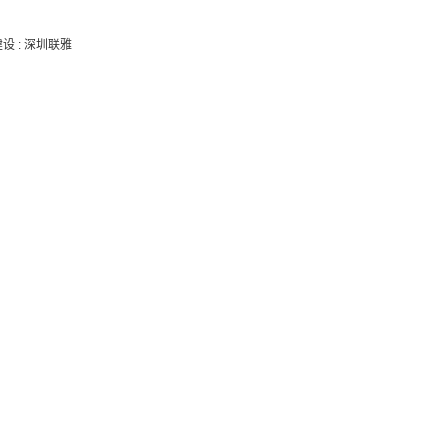
建设
:
深圳联雅