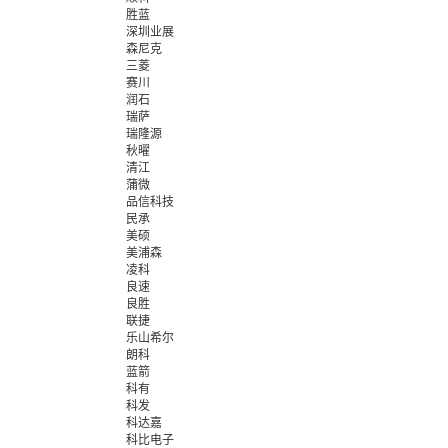
胜蓝
深圳业展
森尼克
三菱
赛川
润石
瑞萨
瑞隆源
秋曜
清江
蒲微
品信科技
民承
美硕
美浦森
凌科
良速
良胜
联捷
乐山希尔
朗科
蓝箭
科有
科发
科达嘉
科比电子