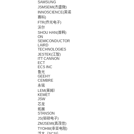
SAMSUNG
JSMSEMI(杰盛微)
INNOSCIENCE(英诺
赛科)
FTR(乔光电子)
沃尔
SHOU HAN(首韩)
ON
SEMICONDUCTOR
LAIRD
TECHNOLOGIES
JESTEK(江智)
ITT CANNON
ECT
ECS INC
鲁光
GEEHY
CEMBRE
永铭
LEM(莱姆）
KEMET
JSW
芯龙
拓展
STANSON
JS(钜硕电子)
ZMJSEMI(真茂佳)
TYOHM(幸亚电阻)
浮太（SCSI）