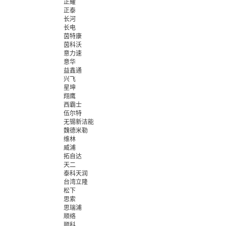
正耀
正泰
长河
长电
茵特康
茵科沃
意力速
意华
益鑫通
兴飞
星坤
翔鹰
西霸士
伍尔特
无锡新洁能
魏德米勒
维林
威浦
拓自达
天二
泰科天润
台湾立隆
松下
思索
思瑞浦
顺络
顺科