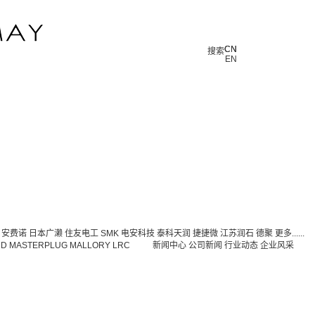
CN
CN
搜索
EN
安费诺
日本广濑
住友电工
SMK
电安科技
泰科天润
捷捷微
江苏润石
德聚
更多......
DD
MASTERPLUG
MALLORY
LRC
新闻中心
公司新闻
行业动态
企业风采