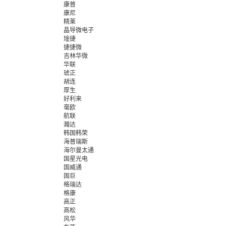
康普
康尼
精莱
晶导微电子
琻捷
捷捷微
吉林华微
华联
琥正
胡连
厚生
好利来
毫欧
航联
瀚达
韩国韩荣
海普瑞斯
海尔曼太通
国星光电
国威通
国巨
格瑞达
格康
高正
高松
风华