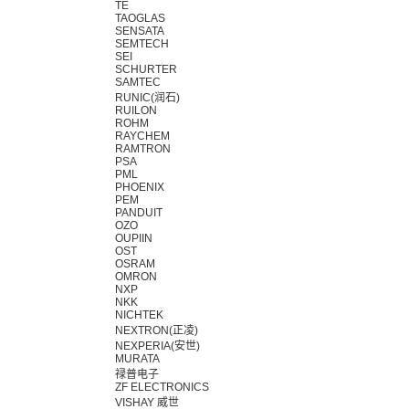
TE
TAOGLAS
SENSATA
SEMTECH
SEI
SCHURTER
SAMTEC
RUNIC(润石)
RUILON
ROHM
RAYCHEM
RAMTRON
PSA
PML
PHOENIX
PEM
PANDUIT
OZO
OUPIIN
OST
OSRAM
OMRON
NXP
NKK
NICHTEK
NEXTRON(正凌)
NEXPERIA(安世)
MURATA
禄普电子
ZF ELECTRONICS
VISHAY 威世