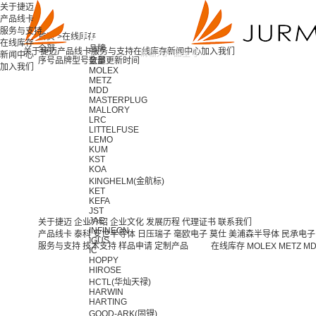
关于捷迈
产品线卡
服务与支持
首页 >
在线库存
在线库存
全部
品牌
关于捷迈
产品线卡
服务与支持
在线库存
新闻中心
加入我们
新闻中心
序号
品牌
型号
全部
数量
更新时间
加入我们
MOLEX
METZ
MDD
MASTERPLUG
MALLORY
LRC
LITTELFUSE
LEMO
KUM
KST
KOA
KINGHELM(金航标)
KET
KEFA
JST
JAE
关于捷迈
企业介绍
企业文化
发展历程
代理证书
联系我们
INFINEON
产品线卡
泰科
安世半导体
日压瑞子
毫欧电子
莫仕
美浦森半导体
民承电子
IGUS
服务与支持
技术支持
样品申请
定制产品
在线库存
MOLEX
METZ
M
IC
HOPPY
HIROSE
HCTL(华灿天禄)
HARWIN
HARTING
GOOD-ARK(固锝)