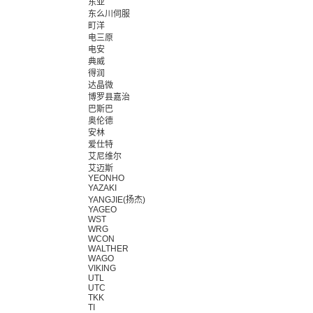
东亚
东么川伺服
町洋
电三原
电安
典威
得润
达晶微
博罗县嘉治
巴斯巴
奥伦德
安林
爱仕特
艾尼维尔
艾迈斯
YEONHO
YAZAKI
YANGJIE(扬杰)
YAGEO
WST
WRG
WCON
WALTHER
WAGO
VIKING
UTL
UTC
TKK
TI