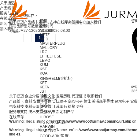
关于捷迈
产品线卡
服务与支持
首页 >
在线库存 >
在线库存
精莱
精莱
咨
关于捷迈
产品线卡
服务与支持
在线库存
新闻中心
加入我们
新闻中心
序号
品牌
型号
数量
更新时间
全部
加入我们
1
JM27-1202G2
MOLEX
2000
2026.08.03
精莱
METZ
1
MDD
MASTERPLUG
MALLORY
LRC
LITTELFUSE
LEMO
KUM
KST
KOA
KINGHELM(金航标)
KET
sv
KEFA
28
JST
JAE
关于捷迈
企业介绍
企业文化
发展历程
代理证书
联系我们
INFINEON
产品线卡
泰科
安世半导体
日压瑞子
毫欧电子
莫仕
美浦森半导体
民承电子
安
IGUS
电安科技
泰科天润
捷捷微
江苏润石
德聚
更多......
IC
服务与支持
技术支持
样品申请
定制产品
HOPPY
在线库存
HIROSE
Warning
: Illegal string offset 'Id' in
/www/wwwroot/jurmay.com/inc/url.php
on 
HCTL(华灿天禄)
HARWIN
Warning
: Illegal string offset 'Name_cn' in
/www/wwwroot/jurmay.com/themes/
HARTING
line
41
GOOD-ARK(固锝)