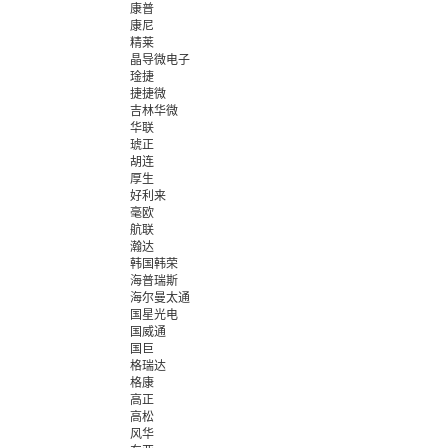
康普
康尼
精莱
晶导微电子
琻捷
捷捷微
吉林华微
华联
琥正
胡连
厚生
好利来
毫欧
航联
瀚达
韩国韩荣
海普瑞斯
海尔曼太通
国星光电
国威通
国巨
格瑞达
格康
高正
高松
风华