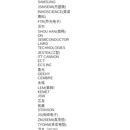
SAMSUNG
JSMSEMI(杰盛微)
INNOSCIENCE(英诺
赛科)
FTR(乔光电子)
沃尔
SHOU HAN(首韩)
ON
SEMICONDUCTOR
LAIRD
TECHNOLOGIES
JESTEK(江智)
ITT CANNON
ECT
ECS INC
鲁光
GEEHY
CEMBRE
永铭
LEM(莱姆）
KEMET
JSW
芯龙
拓展
STANSON
JS(钜硕电子)
ZMJSEMI(真茂佳)
TYOHM(幸亚电阻)
浮太（SCSI）