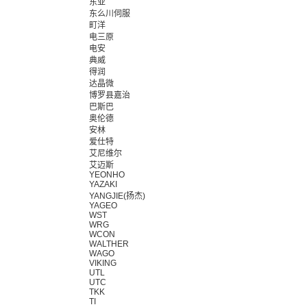
东亚
东么川伺服
町洋
电三原
电安
典威
得润
达晶微
博罗县嘉治
巴斯巴
奥伦德
安林
爱仕特
艾尼维尔
艾迈斯
YEONHO
YAZAKI
YANGJIE(扬杰)
YAGEO
WST
WRG
WCON
WALTHER
WAGO
VIKING
UTL
UTC
TKK
TI