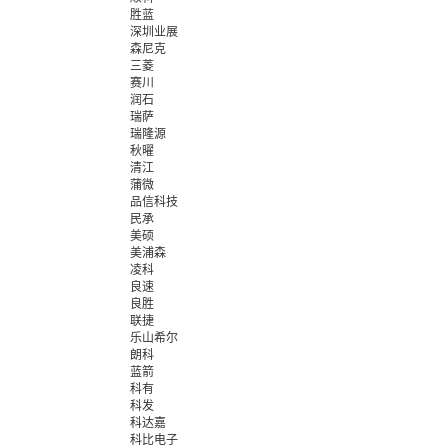
胜蓝
深圳业展
森尼克
三菱
赛川
润石
瑞萨
瑞隆源
秋曜
清江
蒲微
品信科技
民承
美硕
美浦森
凌科
良速
良胜
联捷
乐山希尔
朗科
蓝箭
科有
科发
科达嘉
科比电子