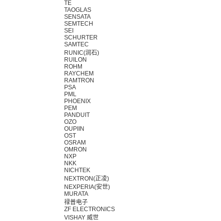
TE
TAOGLAS
SENSATA
SEMTECH
SEI
SCHURTER
SAMTEC
RUNIC(润石)
RUILON
ROHM
RAYCHEM
RAMTRON
PSA
PML
PHOENIX
PEM
PANDUIT
OZO
OUPIIN
OST
OSRAM
OMRON
NXP
NKK
NICHTEK
NEXTRON(正凌)
NEXPERIA(安世)
MURATA
禄普电子
ZF ELECTRONICS
VISHAY 威世