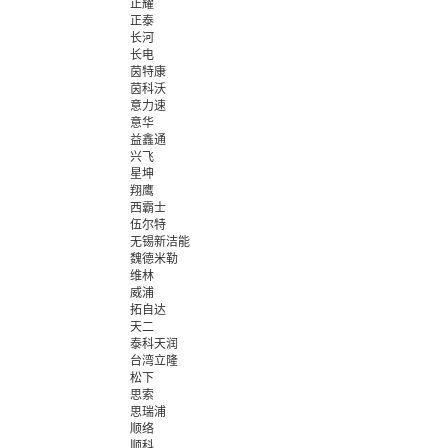
正耀
正泰
长河
长电
茵特康
茵科沃
意力速
意华
益鑫通
兴飞
星坤
翔鹰
西霸士
伍尔特
无锡新洁能
魏德米勒
维林
威浦
拓自达
天二
泰科天润
台湾立隆
松下
思索
思瑞浦
顺络
顺科