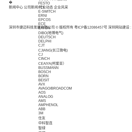
�
FESTO
新闻中心
公司新闻
FCI
行业动态
企业风采
E-SWITCH
ERNI
EPCOS
ECE
深圳市捷迈科技发展有限公司 © 版权所有
粤ICP备12086457号
深圳网站建设
:
EATON
DIBO(地博电气)
DEUTSCH
DELPHI
CJT
CJIANG(长江微电)
CJ
CINCH
CEAIYA(柯爱亚）
BUSSMANN
BOSCH
BORN
BEISIT
AVX
AVAGO/BROADCOM
AOS
ANALOG
AMS
AMPHENOL
ABB
3M
住友
中科智连
智绿