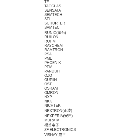
TE
TAOGLAS
SENSATA
SEMTECH
SEI
SCHURTER
SAMTEC
RUNIC(润石)
RUILON
ROHM
RAYCHEM
RAMTRON
PSA
PML
PHOENIX
PEM
PANDUIT
OZO
OUPIIN
OST
OSRAM
OMRON
NXP
NKK
NICHTEK
NEXTRON(正凌)
NEXPERIA(安世)
MURATA
禄普电子
ZF ELECTRONICS
VISHAY 威世