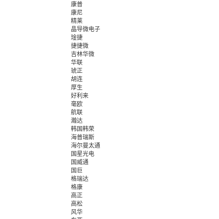
康普
康尼
精莱
晶导微电子
琻捷
捷捷微
吉林华微
华联
琥正
胡连
厚生
好利来
毫欧
航联
瀚达
韩国韩荣
海普瑞斯
海尔曼太通
国星光电
国威通
国巨
格瑞达
格康
高正
高松
风华