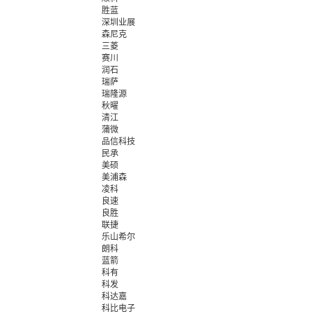
胜蓝
深圳业展
森尼克
三菱
赛川
润石
瑞萨
瑞隆源
秋曜
清江
蒲微
品信科技
民承
美硕
美浦森
凌科
良速
良胜
联捷
乐山希尔
朗科
蓝箭
科有
科发
科达嘉
科比电子