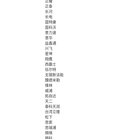
正耀
正泰
长河
长电
茵特康
茵科沃
意力速
意华
益鑫通
兴飞
星坤
翔鹰
西霸士
伍尔特
无锡新洁能
魏德米勒
维林
威浦
拓自达
天二
泰科天润
台湾立隆
松下
思索
思瑞浦
顺络
顺科