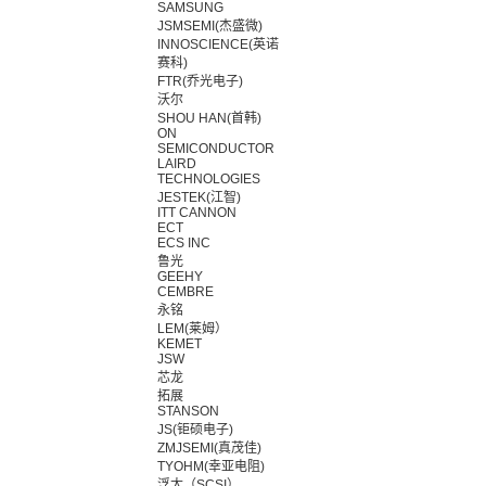
SAMSUNG
JSMSEMI(杰盛微)
INNOSCIENCE(英诺
赛科)
FTR(乔光电子)
沃尔
SHOU HAN(首韩)
ON
SEMICONDUCTOR
LAIRD
TECHNOLOGIES
JESTEK(江智)
ITT CANNON
ECT
ECS INC
鲁光
GEEHY
CEMBRE
永铭
LEM(莱姆）
KEMET
JSW
芯龙
拓展
STANSON
JS(钜硕电子)
ZMJSEMI(真茂佳)
TYOHM(幸亚电阻)
浮太（SCSI）