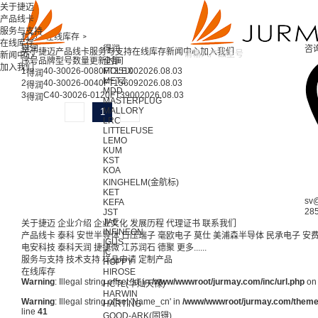
关于捷迈
产品线卡
服务与支持
首页 >
在线库存 >
在线库存
得润
得润
咨
关于捷迈
产品线卡
服务与支持
在线库存
新闻中心
加入我们
新闻中心
序号
品牌
型号
数量
更新时间
全部
加入我们
1
40-30026-0080FT
MOLEX
35100
2026.08.03
得润
METZ
2
40-30026-0040FT
15609
2026.08.03
得润
MDD
3
C40-30026-0120FT
3900
2026.08.03
得润
MASTERPLUG
MALLORY
1
LRC
LITTELFUSE
LEMO
KUM
KST
KOA
KINGHELM(金航标)
KET
sv
KEFA
28
JST
JAE
关于捷迈
企业介绍
企业文化
发展历程
代理证书
联系我们
INFINEON
产品线卡
泰科
安世半导体
日压瑞子
毫欧电子
莫仕
美浦森半导体
民承电子
安
IGUS
电安科技
泰科天润
捷捷微
江苏润石
德聚
更多......
IC
服务与支持
技术支持
样品申请
定制产品
HOPPY
在线库存
HIROSE
Warning
: Illegal string offset 'Id' in
/www/wwwroot/jurmay.com/inc/url.php
on 
HCTL(华灿天禄)
HARWIN
Warning
: Illegal string offset 'Name_cn' in
/www/wwwroot/jurmay.com/themes/
HARTING
line
41
GOOD-ARK(固锝)