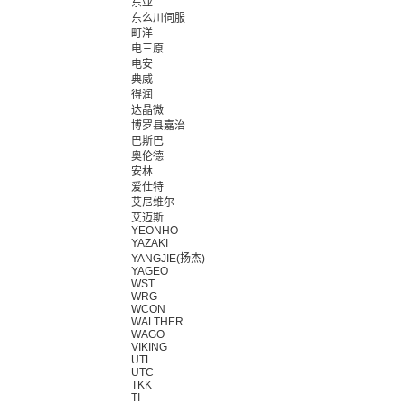
东亚
东么川伺服
町洋
电三原
电安
典威
得润
达晶微
博罗县嘉治
巴斯巴
奥伦德
安林
爱仕特
艾尼维尔
艾迈斯
YEONHO
YAZAKI
YANGJIE(扬杰)
YAGEO
WST
WRG
WCON
WALTHER
WAGO
VIKING
UTL
UTC
TKK
TI