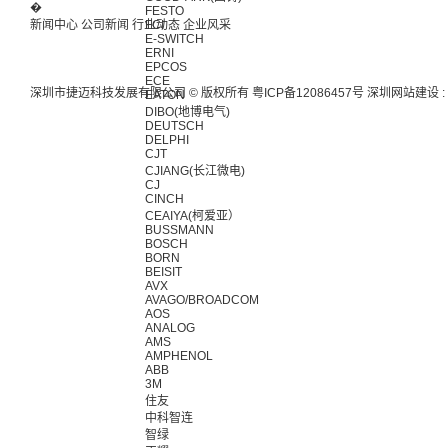
�
FESTO
新闻中心
公司新闻
行业动态
FCI
企业风采
E-SWITCH
ERNI
EPCOS
ECE
深圳市捷迈科技发展有限公司 © 版权所有
粤ICP备12086457号
深圳网站建设
:
EATON
DIBO(地博电气)
DEUTSCH
DELPHI
CJT
CJIANG(长江微电)
CJ
CINCH
CEAIYA(柯爱亚）
BUSSMANN
BOSCH
BORN
BEISIT
AVX
AVAGO/BROADCOM
AOS
ANALOG
AMS
AMPHENOL
ABB
3M
住友
中科智连
智绿