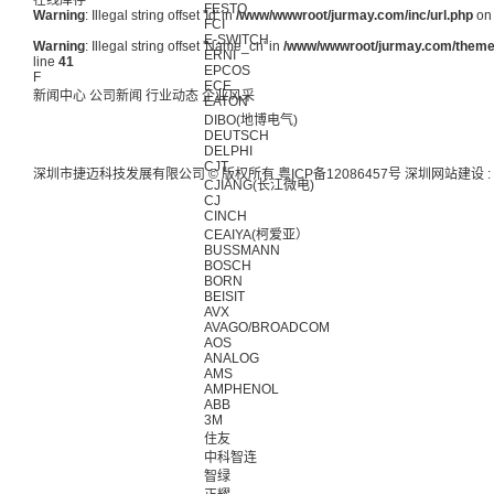
在线库存
FESTO
Warning
: Illegal string offset 'Id' in
/www/wwwroot/jurmay.com/inc/url.php
on 
FCI
E-SWITCH
Warning
: Illegal string offset 'Name_cn' in
/www/wwwroot/jurmay.com/themes/
ERNI
line
41
EPCOS
F
ECE
新闻中心
公司新闻
行业动态
企业风采
EATON
DIBO(地博电气)
DEUTSCH
DELPHI
CJT
深圳市捷迈科技发展有限公司 © 版权所有
粤ICP备12086457号
深圳网站建设
:
CJIANG(长江微电)
CJ
CINCH
CEAIYA(柯爱亚）
BUSSMANN
BOSCH
BORN
BEISIT
AVX
AVAGO/BROADCOM
AOS
ANALOG
AMS
AMPHENOL
ABB
3M
住友
中科智连
智绿