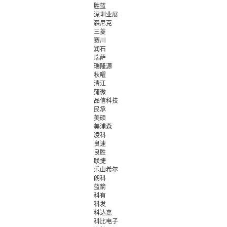
胜蓝
深圳业展
森尼克
三菱
赛川
润石
瑞萨
瑞隆源
秋曜
清江
蒲微
品信科技
民承
美硕
美浦森
凌科
良速
良胜
联捷
乐山希尔
朗科
蓝箭
科有
科发
科达嘉
科比电子