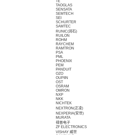
TE
TAOGLAS
SENSATA
SEMTECH
SEI
SCHURTER
SAMTEC
RUNIC(润石)
RUILON
ROHM
RAYCHEM
RAMTRON
PSA
PML
PHOENIX
PEM
PANDUIT
OZO
OUPIIN
OST
OSRAM
OMRON
NXP
NKK
NICHTEK
NEXTRON(正凌)
NEXPERIA(安世)
MURATA
禄普电子
ZF ELECTRONICS
VISHAY 威世