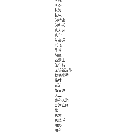
正耀
正泰
长河
长电
茵特康
茵科沃
意力速
意华
益鑫通
兴飞
星坤
翔鹰
西霸士
伍尔特
无锡新洁能
魏德米勒
维林
威浦
拓自达
天二
泰科天润
台湾立隆
松下
思索
思瑞浦
顺络
顺科