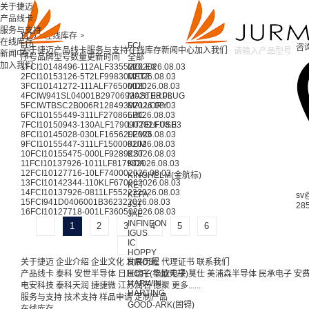
关于捷迈
产品线卡
服务与支持
首页 >
在线库存 >
在线库存
FCI
FCI
咨
关于捷迈
产品线卡
服务与支持
在线库存
新闻中心
加入我们
新闻中心
序号
品牌
型号
数量
更新时间
全部
加入我们
1
FCI
10148496-112ALF
3355220
MOLEX
2026.08.03
2
FCI
10153126-5T2LF
998300
METZ
2026.08.03
3
FCI
10141272-111ALF
765000
MDD
2026.08.03
4
FCI
W941SL04001B
297069
MASTERPLUG
2026.08.03
5
FCI
WTBSC2B006R1
284939
MALLORY
2026.08.03
6
FCI
10155449-311LF
270866
LRC
2026.08.03
7
FCI
10150943-130ALF
179090
LITTELFUSE
2026.08.03
8
FCI
10145028-030LF
165629
LEMO
2026.08.03
9
FCI
10155447-311LF
150000
KUM
2026.08.03
10
FCI
10155475-000LF
92892
KST
2026.08.03
11
FCI
10137926-1011LF
81790
KOA
2026.08.03
12
FCI
10127716-10LF
74000
2026.08.03
KINGHELM(金航标)
13
FCI
10142344-110KLF
67096
2026.08.03
KET
14
FCI
10137926-0811LF
55223
2026.08.03
KEFA
sv
15
FCI
941D0406001B
36232
2026.08.03
JST
28
16
FCI
10127718-001LF
36050
2026.08.03
JAE
INFINEON
1
2
3
4
5
6
IGUS
IC
HOPPY
关于捷迈
企业介绍
企业文化
发展历程
HIROSE
代理证书
联系我们
产品线卡
泰科
安世半导体
日压瑞子
HCTL(华灿天禄)
毫欧电子
莫仕
美浦森半导体
民承电子
安
HARWIN
电安科技
泰科天润
捷捷微
江苏润石
德聚
更多......
HARTING
服务与支持
技术支持
样品申请
定制产品
GOOD-ARK(固锝)