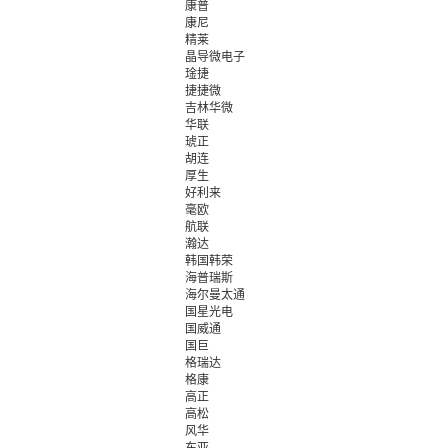
康普
康尼
精莱
晶导微电子
琻捷
捷捷微
吉林华微
华联
琥正
胡连
厚生
好利来
毫欧
航联
瀚达
韩国韩荣
海普瑞斯
海尔曼太通
国星光电
国威通
国巨
格瑞达
格康
高正
高松
风华