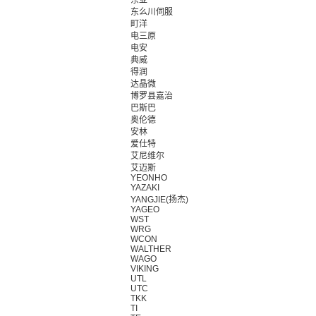
东亚
东么川伺服
町洋
电三原
电安
典威
得润
达晶微
博罗县嘉治
巴斯巴
奥伦德
安林
爱仕特
艾尼维尔
艾迈斯
YEONHO
YAZAKI
YANGJIE(扬杰)
YAGEO
WST
WRG
WCON
WALTHER
WAGO
VIKING
UTL
UTC
TKK
TI