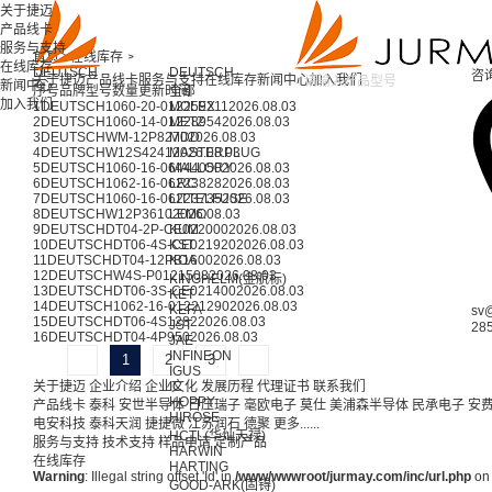
关于捷迈
产品线卡
服务与支持
首页 >
在线库存 >
在线库存
DEUTSCH
DEUTSCH
咨
关于捷迈
产品线卡
服务与支持
在线库存
新闻中心
加入我们
新闻中心
序号
品牌
型号
数量
更新时间
全部
加入我们
1
DEUTSCH
1060-20-0122
MOLEX
59211
2026.08.03
2
DEUTSCH
1060-14-0122
METZ
8954
2026.08.03
3
DEUTSCH
WM-12P
8270
MDD
2026.08.03
4
DEUTSCH
W12S
4241
MASTERPLUG
2026.08.03
5
DEUTSCH
1060-16-0644
MALLORY
4050
2026.08.03
6
DEUTSCH
1062-16-0622
LRC
3828
2026.08.03
7
DEUTSCH
1060-16-0622
LITTELFUSE
3735
2026.08.03
8
DEUTSCH
W12P
3610
LEMO
2026.08.03
9
DEUTSCH
DT04-2P-CE02
KUM
2000
2026.08.03
10
DEUTSCH
DT06-4S-CE02
KST
1920
2026.08.03
11
DEUTSCH
DT04-12PB
KOA
1600
2026.08.03
12
DEUTSCH
W4S-P012
1508
2026.08.03
KINGHELM(金航标)
13
DEUTSCH
DT06-3S-CE02
1400
2026.08.03
KET
14
DEUTSCH
1062-16-0122
1290
2026.08.03
KEFA
sv
15
DEUTSCH
DT06-4S
1282
2026.08.03
JST
28
16
DEUTSCH
DT04-4P
950
2026.08.03
JAE
INFINEON
1
2
3
IGUS
关于捷迈
企业介绍
企业文化
IC
发展历程
代理证书
联系我们
HOPPY
产品线卡
泰科
安世半导体
日压瑞子
毫欧电子
莫仕
美浦森半导体
民承电子
安
HIROSE
电安科技
泰科天润
捷捷微
江苏润石
德聚
更多......
HCTL(华灿天禄)
服务与支持
技术支持
样品申请
定制产品
HARWIN
在线库存
HARTING
Warning
: Illegal string offset 'Id' in
/www/wwwroot/jurmay.com/inc/url.php
on 
GOOD-ARK(固锝)