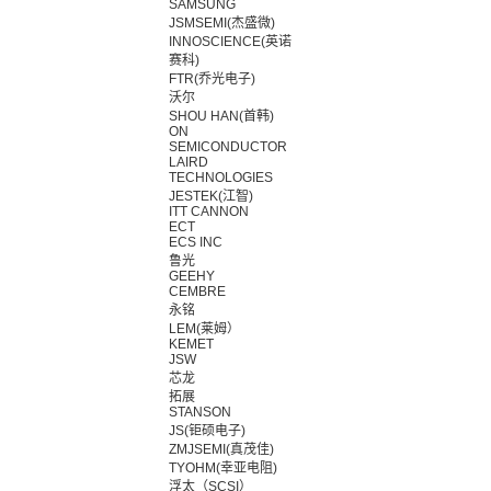
SAMSUNG
JSMSEMI(杰盛微)
INNOSCIENCE(英诺
赛科)
FTR(乔光电子)
沃尔
SHOU HAN(首韩)
ON
SEMICONDUCTOR
LAIRD
TECHNOLOGIES
JESTEK(江智)
ITT CANNON
ECT
ECS INC
鲁光
GEEHY
CEMBRE
永铭
LEM(莱姆）
KEMET
JSW
芯龙
拓展
STANSON
JS(钜硕电子)
ZMJSEMI(真茂佳)
TYOHM(幸亚电阻)
浮太（SCSI）