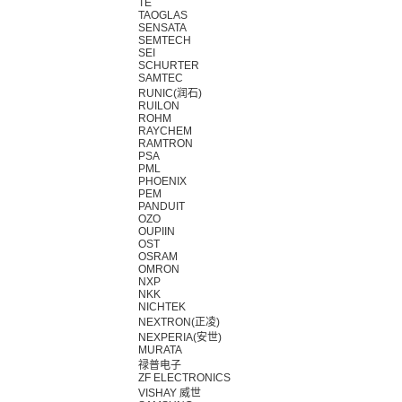
TE
TAOGLAS
SENSATA
SEMTECH
SEI
SCHURTER
SAMTEC
RUNIC(润石)
RUILON
ROHM
RAYCHEM
RAMTRON
PSA
PML
PHOENIX
PEM
PANDUIT
OZO
OUPIIN
OST
OSRAM
OMRON
NXP
NKK
NICHTEK
NEXTRON(正凌)
NEXPERIA(安世)
MURATA
禄普电子
ZF ELECTRONICS
VISHAY 威世