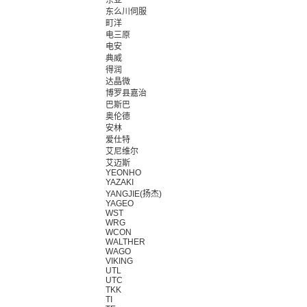
东亚
东么川伺服
町洋
电三原
电安
典威
得润
达晶微
博罗县嘉治
巴斯巴
奥伦德
安林
爱仕特
艾尼维尔
艾迈斯
YEONHO
YAZAKI
YANGJIE(扬杰)
YAGEO
WST
WRG
WCON
WALTHER
WAGO
VIKING
UTL
UTC
TKK
TI