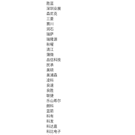
胜蓝
深圳业展
森尼克
三菱
赛川
润石
瑞萨
瑞隆源
秋曜
清江
蒲微
品信科技
民承
美硕
美浦森
凌科
良速
良胜
联捷
乐山希尔
朗科
蓝箭
科有
科发
科达嘉
科比电子