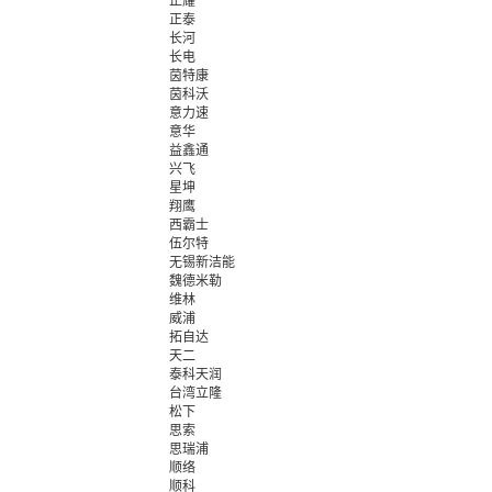
正耀
正泰
长河
长电
茵特康
茵科沃
意力速
意华
益鑫通
兴飞
星坤
翔鹰
西霸士
伍尔特
无锡新洁能
魏德米勒
维林
威浦
拓自达
天二
泰科天润
台湾立隆
松下
思索
思瑞浦
顺络
顺科