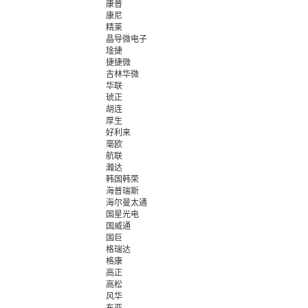
康普
康尼
精莱
晶导微电子
琻捷
捷捷微
吉林华微
华联
琥正
胡连
厚生
好利来
毫欧
航联
瀚达
韩国韩荣
海普瑞斯
海尔曼太通
国星光电
国威通
国巨
格瑞达
格康
高正
高松
风华