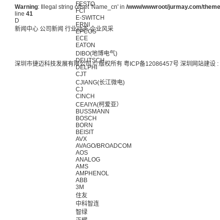
FESTO
Warning
: Illegal string offset 'Name_cn' in
/www/wwwroot/jurmay.com/themes/
FCI
line
41
E-SWITCH
D
ERNI
新闻中心
公司新闻
行业动态
企业风采
EPCOS
ECE
EATON
DIBO(地博电气)
DEUTSCH
深圳市捷迈科技发展有限公司 © 版权所有
粤ICP备12086457号
深圳网站建设
:
DELPHI
CJT
CJIANG(长江微电)
CJ
CINCH
CEAIYA(柯爱亚）
BUSSMANN
BOSCH
BORN
BEISIT
AVX
AVAGO/BROADCOM
AOS
ANALOG
AMS
AMPHENOL
ABB
3M
住友
中科智连
智绿