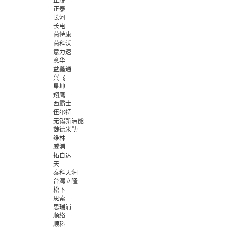
正耀
正泰
长河
长电
茵特康
茵科沃
意力速
意华
益鑫通
兴飞
星坤
翔鹰
西霸士
伍尔特
无锡新洁能
魏德米勒
维林
威浦
拓自达
天二
泰科天润
台湾立隆
松下
思索
思瑞浦
顺络
顺科