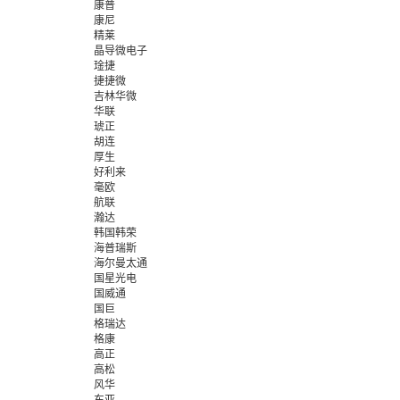
康普
康尼
精莱
晶导微电子
琻捷
捷捷微
吉林华微
华联
琥正
胡连
厚生
好利来
毫欧
航联
瀚达
韩国韩荣
海普瑞斯
海尔曼太通
国星光电
国威通
国巨
格瑞达
格康
高正
高松
风华