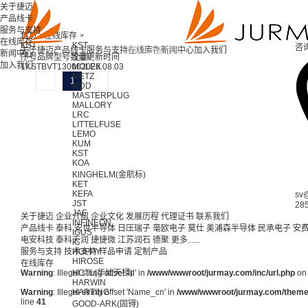
关于捷迈
产品线卡
服务与支持
首页 >
在线库存 >
在线库存
KST
KST
咨
关于捷迈
产品线卡
服务与支持
在线库存
新闻中心
加入我们
新闻中心
序号
品牌
型号
数量
全部
更新时间
加入我们
1
KST
BVT1
3000
MOLEX
2026.08.03
METZ
1
MDD
MASTERPLUG
MALLORY
LRC
LITTELFUSE
LEMO
KUM
KST
KOA
KINGHELM(金航标)
KET
KEFA
sv
JST
28
JAE
关于捷迈
企业介绍
企业文化
发展历程
代理证书
联系我们
INFINEON
产品线卡
泰科
安世半导体
日压瑞子
毫欧电子
莫仕
美浦森半导体
民承电子
安
IGUS
电安科技
泰科天润
捷捷微
江苏润石
德聚
更多......
IC
服务与支持
技术支持
HOPPY
样品申请
定制产品
HIROSE
在线库存
Warning
: Illegal string offset 'Id' in
HCTL(华灿天禄)
/www/wwwroot/jurmay.com/inc/url.php
on 
HARWIN
Warning
: Illegal string offset 'Name_cn' in
HARTING
/www/wwwroot/jurmay.com/themes/
line
41
GOOD-ARK(固锝)