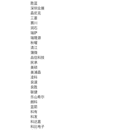
胜蓝
深圳业展
森尼克
三菱
赛川
润石
瑞萨
瑞隆源
秋曜
清江
蒲微
品信科技
民承
美硕
美浦森
凌科
良速
良胜
联捷
乐山希尔
朗科
蓝箭
科有
科发
科达嘉
科比电子