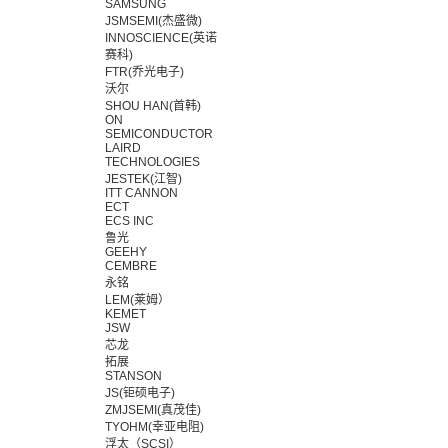
SAMSUNG
JSMSEMI(杰盛微)
INNOSCIENCE(英诺
赛科)
FTR(乔光电子)
沃尔
SHOU HAN(首韩)
ON
SEMICONDUCTOR
LAIRD
TECHNOLOGIES
JESTEK(江智)
ITT CANNON
ECT
ECS INC
鲁光
GEEHY
CEMBRE
永铭
LEM(莱姆）
KEMET
JSW
芯龙
拓展
STANSON
JS(钜硕电子)
ZMJSEMI(真茂佳)
TYOHM(幸亚电阻)
浮太（SCSI）