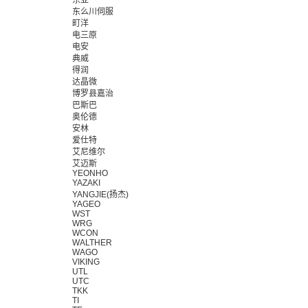
东亚
东么川伺服
町洋
电三原
电安
典威
得润
达晶微
博罗县嘉治
巴斯巴
奥伦德
安林
爱仕特
艾尼维尔
艾迈斯
YEONHO
YAZAKI
YANGJIE(扬杰)
YAGEO
WST
WRG
WCON
WALTHER
WAGO
VIKING
UTL
UTC
TKK
TI