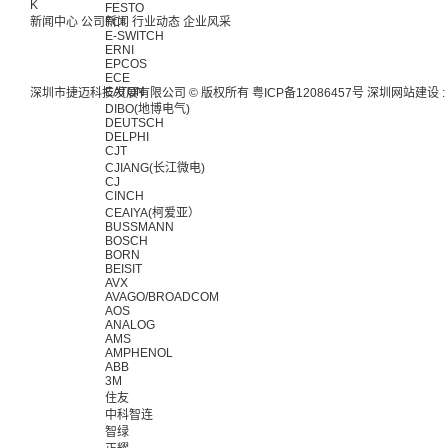
K
FESTO
新闻中心
公司新闻
FCI
行业动态
企业风采
E-SWITCH
ERNI
EPCOS
ECE
EATON
深圳市捷迈科技发展有限公司 © 版权所有
粤ICP备12086457号
深圳网站建设
:
DIBO(地博电气)
DEUTSCH
DELPHI
CJT
CJIANG(长江微电)
CJ
CINCH
CEAIYA(柯爱亚）
BUSSMANN
BOSCH
BORN
BEISIT
AVX
AVAGO/BROADCOM
AOS
ANALOG
AMS
AMPHENOL
ABB
3M
住友
中科智连
智绿