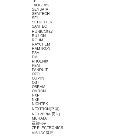
TE
TAOGLAS
SENSATA
SEMTECH
SEI
SCHURTER
SAMTEC
RUNIC(润石)
RUILON
ROHM
RAYCHEM
RAMTRON
PSA
PML
PHOENIX
PEM
PANDUIT
OZO
OUPIIN
OST
OSRAM
OMRON
NXP
NKK
NICHTEK
NEXTRON(正凌)
NEXPERIA(安世)
MURATA
禄普电子
ZF ELECTRONICS
VISHAY 威世