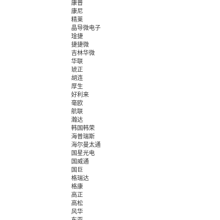
康普
康尼
精莱
晶导微电子
琻捷
捷捷微
吉林华微
华联
琥正
胡连
厚生
好利来
毫欧
航联
瀚达
韩国韩荣
海普瑞斯
海尔曼太通
国星光电
国威通
国巨
格瑞达
格康
高正
高松
风华