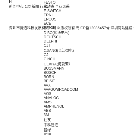
H
FESTO
新闻中心
公司新闻
行业动态
FCI
企业风采
E-SWITCH
ERNI
EPCOS
ECE
EATON
深圳市捷迈科技发展有限公司 © 版权所有
粤ICP备12086457号
深圳网站建设
:
DIBO(地博电气)
DEUTSCH
DELPHI
CJT
CJIANG(长江微电)
CJ
CINCH
CEAIYA(柯爱亚）
BUSSMANN
BOSCH
BORN
BEISIT
AVX
AVAGO/BROADCOM
AOS
ANALOG
AMS
AMPHENOL
ABB
3M
住友
中科智连
智绿