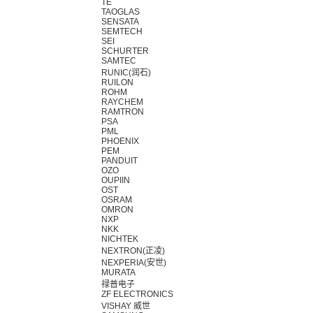
TE
TAOGLAS
SENSATA
SEMTECH
SEI
SCHURTER
SAMTEC
RUNIC(润石)
RUILON
ROHM
RAYCHEM
RAMTRON
PSA
PML
PHOENIX
PEM
PANDUIT
OZO
OUPIIN
OST
OSRAM
OMRON
NXP
NKK
NICHTEK
NEXTRON(正凌)
NEXPERIA(安世)
MURATA
禄普电子
ZF ELECTRONICS
VISHAY 威世