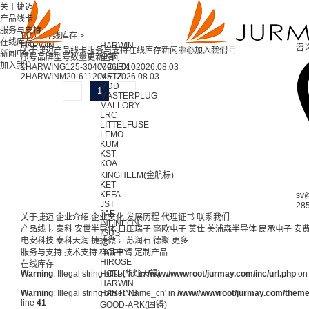
关于捷迈
产品线卡
服务与支持
首页 >
在线库存 >
在线库存
HARWIN
HARWIN
咨
关于捷迈
产品线卡
服务与支持
在线库存
新闻中心
加入我们
新闻中心
序号
品牌
型号
数量
更新时间
全部
加入我们
1
HARWIN
G125-3040696L0
MOLEX
10
2026.08.03
2
HARWIN
M20-6112045
METZ
1
2026.08.03
MDD
1
MASTERPLUG
MALLORY
LRC
LITTELFUSE
LEMO
KUM
KST
KOA
KINGHELM(金航标)
KET
KEFA
sv
JST
28
JAE
关于捷迈
企业介绍
企业文化
发展历程
代理证书
联系我们
INFINEON
产品线卡
泰科
安世半导体
日压瑞子
毫欧电子
莫仕
美浦森半导体
民承电子
安
IGUS
电安科技
泰科天润
捷捷微
江苏润石
德聚
更多......
IC
服务与支持
技术支持
样品申请
HOPPY
定制产品
HIROSE
在线库存
Warning
: Illegal string offset 'Id' in
HCTL(华灿天禄)
/www/wwwroot/jurmay.com/inc/url.php
on 
HARWIN
Warning
: Illegal string offset 'Name_cn' in
HARTING
/www/wwwroot/jurmay.com/themes/
line
41
GOOD-ARK(固锝)