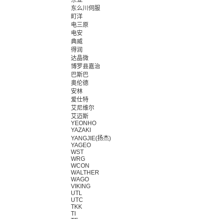
东亚
东么川伺服
町洋
电三原
电安
典威
得润
达晶微
博罗县嘉治
巴斯巴
奥伦德
安林
爱仕特
艾尼维尔
艾迈斯
YEONHO
YAZAKI
YANGJIE(扬杰)
YAGEO
WST
WRG
WCON
WALTHER
WAGO
VIKING
UTL
UTC
TKK
TI