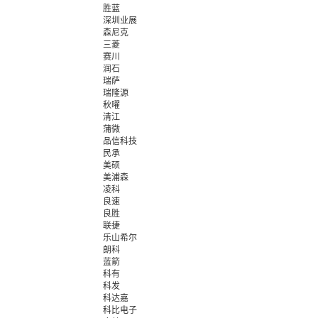
胜蓝
深圳业展
森尼克
三菱
赛川
润石
瑞萨
瑞隆源
秋曜
清江
蒲微
品信科技
民承
美硕
美浦森
凌科
良速
良胜
联捷
乐山希尔
朗科
蓝箭
科有
科发
科达嘉
科比电子