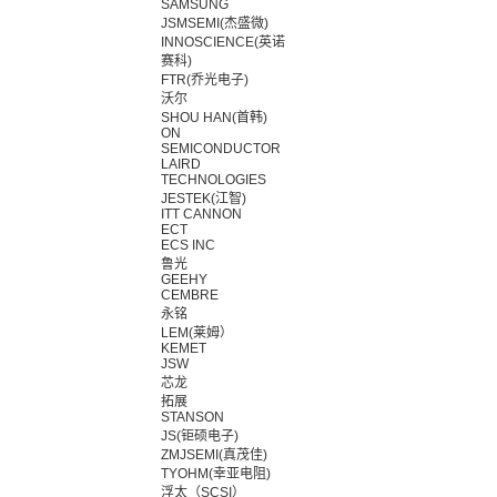
SAMSUNG
JSMSEMI(杰盛微)
INNOSCIENCE(英诺
赛科)
FTR(乔光电子)
沃尔
SHOU HAN(首韩)
ON
SEMICONDUCTOR
LAIRD
TECHNOLOGIES
JESTEK(江智)
ITT CANNON
ECT
ECS INC
鲁光
GEEHY
CEMBRE
永铭
LEM(莱姆）
KEMET
JSW
芯龙
拓展
STANSON
JS(钜硕电子)
ZMJSEMI(真茂佳)
TYOHM(幸亚电阻)
浮太（SCSI）