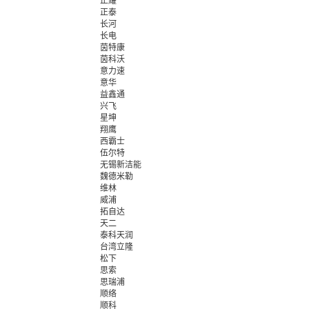
正耀
正泰
长河
长电
茵特康
茵科沃
意力速
意华
益鑫通
兴飞
星坤
翔鹰
西霸士
伍尔特
无锡新洁能
魏德米勒
维林
威浦
拓自达
天二
泰科天润
台湾立隆
松下
思索
思瑞浦
顺络
顺科