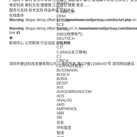
产品线卡
泰科
安世半导体
日压瑞子
毫欧电子
莫仕
美浦森半导体
民承电子
安
FESTO
电安科技
泰科天润
捷捷微
江苏润石
德聚
更多......
FCI
服务与支持
技术支持
样品申请
定制产品
E-SWITCH
在线库存
ERNI
Warning
: Illegal string offset 'Id' in
/www/wwwroot/jurmay.com/inc/url.php
on 
EPCOS
ECE
Warning
: Illegal string offset 'Name_cn' in
/www/wwwroot/jurmay.com/themes/
EATON
line
41
DIBO(地博电气)
�
DEUTSCH
DELPHI
新闻中心
公司新闻
行业动态
企业风采
CJT
CJIANG(长江微电)
CJ
CINCH
深圳市捷迈科技发展有限公司 © 版权所有
粤ICP备12086457号
深圳网站建设
:
CEAIYA(柯爱亚）
BUSSMANN
BOSCH
BORN
BEISIT
AVX
AVAGO/BROADCOM
AOS
ANALOG
AMS
AMPHENOL
ABB
3M
住友
中科智连
智绿