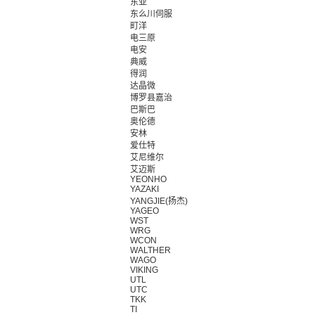
东亚
东么川伺服
町洋
电三原
电安
典威
得润
达晶微
博罗县嘉治
巴斯巴
奥伦德
安林
爱仕特
艾尼维尔
艾迈斯
YEONHO
YAZAKI
YANGJIE(扬杰)
YAGEO
WST
WRG
WCON
WALTHER
WAGO
VIKING
UTL
UTC
TKK
TI