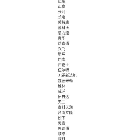
正耀
正泰
长河
长电
茵特康
茵科沃
意力速
意华
益鑫通
兴飞
星坤
翔鹰
西霸士
伍尔特
无锡新洁能
魏德米勒
维林
威浦
拓自达
天二
泰科天润
台湾立隆
松下
思索
思瑞浦
顺络
顺科