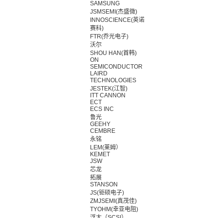
SAMSUNG
JSMSEMI(杰盛微)
INNOSCIENCE(英诺
赛科)
FTR(乔光电子)
沃尔
SHOU HAN(首韩)
ON
SEMICONDUCTOR
LAIRD
TECHNOLOGIES
JESTEK(江智)
ITT CANNON
ECT
ECS INC
鲁光
GEEHY
CEMBRE
永铭
LEM(莱姆）
KEMET
JSW
芯龙
拓展
STANSON
JS(钜硕电子)
ZMJSEMI(真茂佳)
TYOHM(幸亚电阻)
浮太（SCSI）