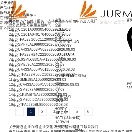
关于捷迈
产品线卡
服务与支持
首页 >
在线库存 >
在线库存
电安
电安
咨
关于捷迈
产品线卡
服务与支持
在线库存
新闻中心
加入我们
新闻中心
序号
品牌
型号
数量
更新时间
全部
加入我们
1
CC201A030
3054000
2026.08.03
MOLEX
电安
METZ
2
CC201A040
1764000
2026.08.03
电安
MDD
3
TPA523G05C
1120000
2026.08.03
电安
MASTERPLUG
4
SMF75AL
999000
2026.08.03
电安
MALLORY
5
CA433A003PV0
282955
2026.08.03
LRC
电安
LITTELFUSE
6
TPA323H24C
222000
2026.08.03
电安
LEMO
7
5.0SMDJ33CA-A
129000
2026.08.03
电安
KUM
8
SMBJ36A
123005
2026.08.03
电安
KST
9
CA433A005PV0
115500
2026.08.03
电安
KOA
10
TPA323HL05C
108252
2026.08.03
电安
KINGHELM(金航标)
11
SMBJ85A
105000
2026.08.03
KET
电安
sv
KEFA
12
CA433A005P1V0
102093
2026.08.03
电安
28
JST
13
SMBJ78A
96000
2026.08.03
电安
JAE
14
1KSMB75A
93000
2026.08.03
电安
INFINEON
15
SMBJ6.5CA
93000
2026.08.03
电安
IGUS
16
TPA5235BL
85000
2026.08.03
IC
电安
HOPPY
1
2
3
4
5
6
HIROSE
HCTL(华灿天禄)
HARWIN
HARTING
关于捷迈
企业介绍
企业文化
发展历程
代理证书
联系我们
GOOD-ARK(固锝)