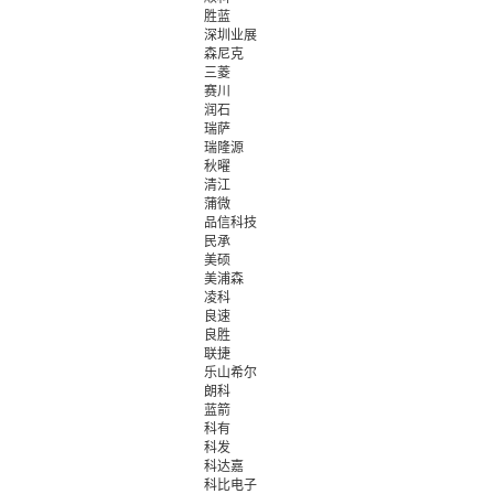
胜蓝
深圳业展
森尼克
三菱
赛川
润石
瑞萨
瑞隆源
秋曜
清江
蒲微
品信科技
民承
美硕
美浦森
凌科
良速
良胜
联捷
乐山希尔
朗科
蓝箭
科有
科发
科达嘉
科比电子