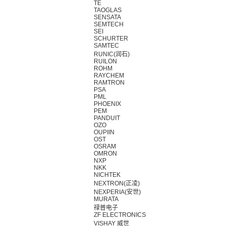
TE
TAOGLAS
SENSATA
SEMTECH
SEI
SCHURTER
SAMTEC
RUNIC(润石)
RUILON
ROHM
RAYCHEM
RAMTRON
PSA
PML
PHOENIX
PEM
PANDUIT
OZO
OUPIIN
OST
OSRAM
OMRON
NXP
NKK
NICHTEK
NEXTRON(正凌)
NEXPERIA(安世)
MURATA
禄普电子
ZF ELECTRONICS
VISHAY 威世