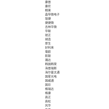
康普
康尼
精莱
晶导微电子
琻捷
捷捷微
吉林华微
华联
琥正
胡连
厚生
好利来
毫欧
航联
瀚达
韩国韩荣
海普瑞斯
海尔曼太通
国星光电
国威通
国巨
格瑞达
格康
高正
高松
风华