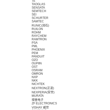
TE
TAOGLAS
SENSATA
SEMTECH
SEI
SCHURTER
SAMTEC
RUNIC(润石)
RUILON
ROHM
RAYCHEM
RAMTRON
PSA
PML
PHOENIX
PEM
PANDUIT
OZO
OUPIIN
OST
OSRAM
OMRON
NXP
NKK
NICHTEK
NEXTRON(正凌)
NEXPERIA(安世)
MURATA
禄普电子
ZF ELECTRONICS
VISHAY 威世