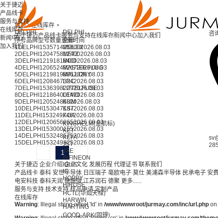
关于捷迈
产品线卡
服务与支持
首页 >
在线库存 >
在线库存
DELPHI
DELPHI
咨
关于捷迈
产品线卡
服务与支持
在线库存
新闻中心
加入我们
新闻中心
序号
品牌
型号
数量
更新时间
全部
加入我们
1
DELPHI
15357142
MOLEX
5600
2026.08.03
2
DELPHI
12047581
METZ
2400
2026.08.03
3
DELPHI
12191818
MDD
400
2026.08.03
4
DELPHI
12065249
MASTERPLUG
267
2026.08.03
5
DELPHI
12198198
MALLORY
85
2026.08.03
6
DELPHI
12084673
LRC
34
2026.08.03
7
DELPHI
15363982
LITTELFUSE
29
2026.08.03
8
DELPHI
12186400
LEMO
14
2026.08.03
9
DELPHI
12052486
KUM
8
2026.08.03
10
DELPHI
15304718
KST
7
2026.08.03
11
DELPHI
15324974
KOA
6
2026.08.03
12
DELPHI
12065686
5
2026.08.03
KINGHELM(金航标)
13
DELPHI
15300015
5
2026.08.03
KET
14
DELPHI
15324857
5
2026.08.03
KEFA
sv
15
DELPHI
15324982
5
2026.08.03
JST
28
JAE
1
INFINEON
关于捷迈
企业介绍
IGUS
企业文化
发展历程
代理证书
联系我们
IC
产品线卡
泰科
安世半导体
日压瑞子
毫欧电子
莫仕
美浦森半导体
民承电子
安
HOPPY
电安科技
泰科天润
捷捷微
江苏润石
德聚
更多......
HIROSE
服务与支持
技术支持
样品申请
定制产品
HCTL(华灿天禄)
在线库存
HARWIN
Warning
: Illegal string offset 'Id' in
/www/wwwroot/jurmay.com/inc/url.php
on 
HARTING
GOOD-ARK(固锝)