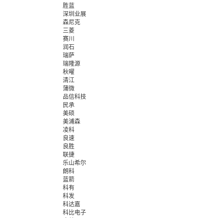
胜蓝
深圳业展
森尼克
三菱
赛川
润石
瑞萨
瑞隆源
秋曜
清江
蒲微
品信科技
民承
美硕
美浦森
凌科
良速
良胜
联捷
乐山希尔
朗科
蓝箭
科有
科发
科达嘉
科比电子