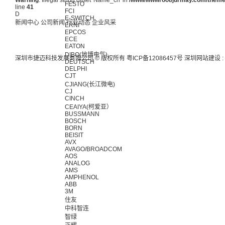
Warning
: Illegal string offset 'Name_cn' in
/www/wwwroot/jurmay.com/themes/
FESTO
line
41
FCI
D
E-SWITCH
新闻中心
公司新闻
行业动态
企业风采
ERNI
EPCOS
ECE
EATON
DIBO(地博电气)
深圳市捷迈科技发展有限公司 © 版权所有
粤ICP备12086457号
深圳网站建设
:
DEUTSCH
DELPHI
CJT
CJIANG(长江微电)
CJ
CINCH
CEAIYA(柯爱亚）
BUSSMANN
BOSCH
BORN
BEISIT
AVX
AVAGO/BROADCOM
AOS
ANALOG
AMS
AMPHENOL
ABB
3M
住友
中科智连
智绿