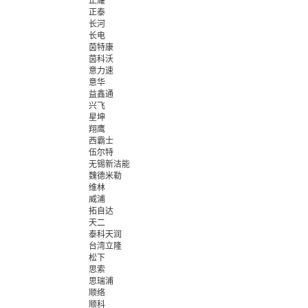
正耀
正泰
长河
长电
茵特康
茵科沃
意力速
意华
益鑫通
兴飞
星坤
翔鹰
西霸士
伍尔特
无锡新洁能
魏德米勒
维林
威浦
拓自达
天二
泰科天润
台湾立隆
松下
思索
思瑞浦
顺络
顺科