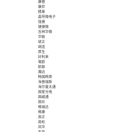
康普
康尼
精莱
晶导微电子
琻捷
捷捷微
吉林华微
华联
琥正
胡连
厚生
好利来
毫欧
航联
瀚达
韩国韩荣
海普瑞斯
海尔曼太通
国星光电
国威通
国巨
格瑞达
格康
高正
高松
风华