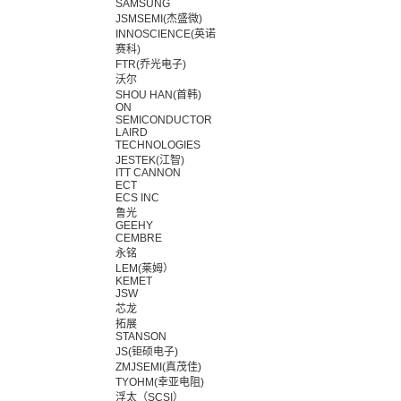
SAMSUNG
JSMSEMI(杰盛微)
INNOSCIENCE(英诺
赛科)
FTR(乔光电子)
沃尔
SHOU HAN(首韩)
ON
SEMICONDUCTOR
LAIRD
TECHNOLOGIES
JESTEK(江智)
ITT CANNON
ECT
ECS INC
鲁光
GEEHY
CEMBRE
永铭
LEM(莱姆）
KEMET
JSW
芯龙
拓展
STANSON
JS(钜硕电子)
ZMJSEMI(真茂佳)
TYOHM(幸亚电阻)
浮太（SCSI）