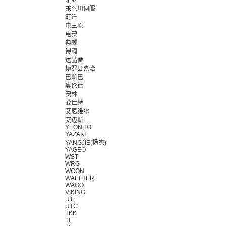
东亚
东么川伺服
町洋
电三原
电安
典威
得润
达晶微
博罗县嘉治
巴斯巴
奥伦德
安林
爱仕特
艾尼维尔
艾迈斯
YEONHO
YAZAKI
YANGJIE(扬杰)
YAGEO
WST
WRG
WCON
WALTHER
WAGO
VIKING
UTL
UTC
TKK
TI