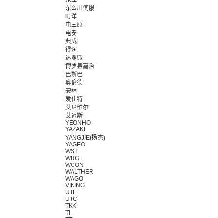
东亚
东么川伺服
町洋
电三原
电安
典威
得润
达晶微
博罗县嘉治
巴斯巴
奥伦德
安林
爱仕特
艾尼维尔
艾迈斯
YEONHO
YAZAKI
YANGJIE(扬杰)
YAGEO
WST
WRG
WCON
WALTHER
WAGO
VIKING
UTL
UTC
TKK
TI