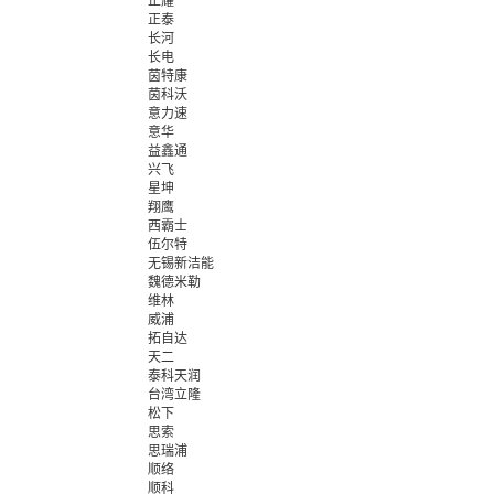
正耀
正泰
长河
长电
茵特康
茵科沃
意力速
意华
益鑫通
兴飞
星坤
翔鹰
西霸士
伍尔特
无锡新洁能
魏德米勒
维林
威浦
拓自达
天二
泰科天润
台湾立隆
松下
思索
思瑞浦
顺络
顺科