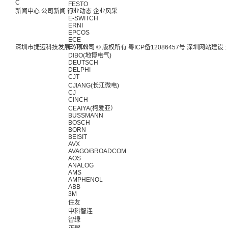
C
FESTO
新闻中心
公司新闻
行业动态
FCI
企业风采
E-SWITCH
ERNI
EPCOS
ECE
EATON
深圳市捷迈科技发展有限公司 © 版权所有
粤ICP备12086457号
深圳网站建设
:
DIBO(地博电气)
DEUTSCH
DELPHI
CJT
CJIANG(长江微电)
CJ
CINCH
CEAIYA(柯爱亚）
BUSSMANN
BOSCH
BORN
BEISIT
AVX
AVAGO/BROADCOM
AOS
ANALOG
AMS
AMPHENOL
ABB
3M
住友
中科智连
智绿