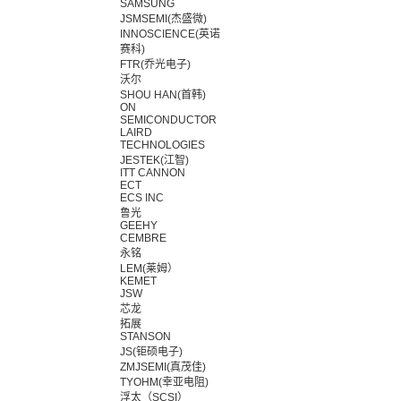
SAMSUNG
JSMSEMI(杰盛微)
INNOSCIENCE(英诺
赛科)
FTR(乔光电子)
沃尔
SHOU HAN(首韩)
ON
SEMICONDUCTOR
LAIRD
TECHNOLOGIES
JESTEK(江智)
ITT CANNON
ECT
ECS INC
鲁光
GEEHY
CEMBRE
永铭
LEM(莱姆）
KEMET
JSW
芯龙
拓展
STANSON
JS(钜硕电子)
ZMJSEMI(真茂佳)
TYOHM(幸亚电阻)
浮太（SCSI）