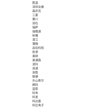
胜蓝
深圳业展
森尼克
三菱
赛川
润石
瑞萨
瑞隆源
秋曜
清江
蒲微
品信科技
民承
美硕
美浦森
凌科
良速
良胜
联捷
乐山希尔
朗科
蓝箭
科有
科发
科达嘉
科比电子