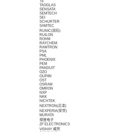
TE
TAOGLAS
SENSATA
SEMTECH
SEI
SCHURTER
SAMTEC
RUNIC(润石)
RUILON
ROHM
RAYCHEM
RAMTRON
PSA
PML
PHOENIX
PEM
PANDUIT
OZO
OUPIIN
OST
OSRAM
OMRON
NXP
NKK
NICHTEK
NEXTRON(正凌)
NEXPERIA(安世)
MURATA
禄普电子
ZF ELECTRONICS
VISHAY 威世