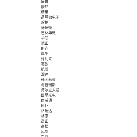
康普
康尼
精莱
晶导微电子
琻捷
捷捷微
吉林华微
华联
琥正
胡连
厚生
好利来
毫欧
航联
瀚达
韩国韩荣
海普瑞斯
海尔曼太通
国星光电
国威通
国巨
格瑞达
格康
高正
高松
风华