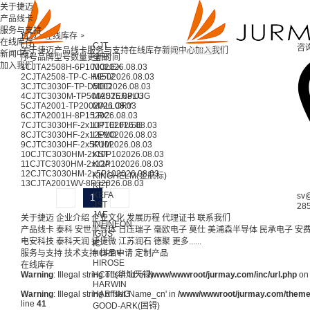
关于捷迈
产品线卡
服务与支持
首页 >
在线库存 >
在线库存
CJT
CJT
咨
关于捷迈
产品线卡
服务与支持
在线库存
新闻中心
加入我们
新闻中心
序号
品牌
型号
数量
更新时间
全部
加入我们
1
CJT
A2508H-6P
1000
MOLEX
2026.08.03
2
CJT
A2508-TP-C-H
METZ
950
2026.08.03
3
CJT
C3030F-TP-D
MDD
500
2026.08.03
4
CJT
C3030M-TP
500
MASTERPLUG
2026.08.03
5
CJT
A2001-TP
200
MALLORY
2026.08.03
6
CJT
A2001H-8P
15
LRC
2026.08.03
7
CJT
C3030HF-2x10P
LITTELFUSE
10
2026.08.03
8
CJT
C3030HF-2x12P
LEMO
10
2026.08.03
9
CJT
C3030HF-2x5P
KUM
10
2026.08.03
10
CJT
C3030HM-2x10P
KST
10
2026.08.03
11
CJT
C3030HM-2x12P
KOA
10
2026.08.03
12
CJT
C3030HM-2x5P
10
2026.08.03
KINGHELM(金航标)
13
CJT
A2001WV-8P
3
2026.08.03
KET
KEFA
sv
1
JST
28
JAE
关于捷迈
企业介绍
企业文化
发展历程
代理证书
联系我们
INFINEON
产品线卡
泰科
安世半导体
日压瑞子
毫欧电子
莫仕
美浦森半导体
民承电子
安
IGUS
电安科技
泰科天润
捷捷微
江苏润石
德聚
更多......
IC
服务与支持
技术支持
HOPPY
样品申请
定制产品
HIROSE
在线库存
Warning
: Illegal string offset 'Id' in
HCTL(华灿天禄)
/www/wwwroot/jurmay.com/inc/url.php
on 
HARWIN
Warning
: Illegal string offset 'Name_cn' in
HARTING
/www/wwwroot/jurmay.com/themes/
line
41
GOOD-ARK(固锝)