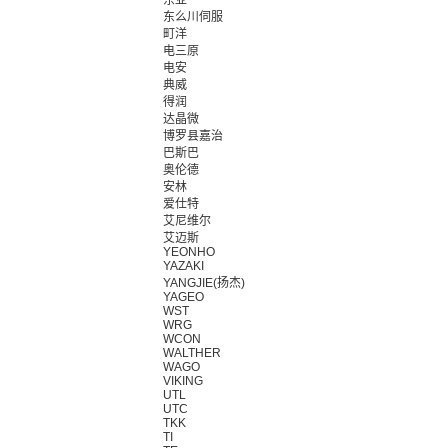
东亚
东么川伺服
町洋
电三原
电安
典威
得润
达晶微
博罗县嘉治
巴斯巴
奥伦德
安林
爱仕特
艾尼维尔
艾迈斯
YEONHO
YAZAKI
YANGJIE(扬杰)
YAGEO
WST
WRG
WCON
WALTHER
WAGO
VIKING
UTL
UTC
TKK
TI