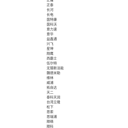
正耀
正泰
长河
长电
茵特康
茵科沃
意力速
意华
益鑫通
兴飞
星坤
翔鹰
西霸士
伍尔特
无锡新洁能
魏德米勒
维林
威浦
拓自达
天二
泰科天润
台湾立隆
松下
思索
思瑞浦
顺络
顺科