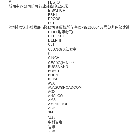
P
FESTO
新闻中心
公司新闻
行业动态
FCI
企业风采
E-SWITCH
ERNI
EPCOS
ECE
EATON
深圳市捷迈科技发展有限公司 © 版权所有
粤ICP备12086457号
深圳网站建设
:
DIBO(地博电气)
DEUTSCH
DELPHI
CJT
CJIANG(长江微电)
CJ
CINCH
CEAIYA(柯爱亚）
BUSSMANN
BOSCH
BORN
BEISIT
AVX
AVAGO/BROADCOM
AOS
ANALOG
AMS
AMPHENOL
ABB
3M
住友
中科智连
智绿