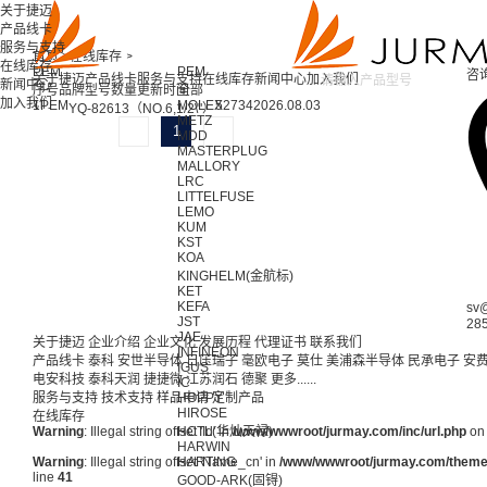
关于捷迈
产品线卡
服务与支持
首页 >
在线库存 >
在线库存
PEM
PEM
咨
关于捷迈
产品线卡
服务与支持
在线库存
新闻中心
加入我们
新闻中心
序号
品牌
型号
数量
更新时间
全部
加入我们
1
PEM
MOLEX
52734
2026.08.03
YQ-82613（NO.6,1/2\"）
METZ
1
MDD
MASTERPLUG
MALLORY
LRC
LITTELFUSE
LEMO
KUM
KST
KOA
KINGHELM(金航标)
KET
KEFA
sv
JST
28
JAE
关于捷迈
企业介绍
企业文化
发展历程
代理证书
联系我们
INFINEON
产品线卡
泰科
安世半导体
日压瑞子
毫欧电子
莫仕
美浦森半导体
民承电子
安
IGUS
电安科技
泰科天润
捷捷微
江苏润石
德聚
更多......
IC
服务与支持
技术支持
样品申请
HOPPY
定制产品
HIROSE
在线库存
Warning
: Illegal string offset 'Id' in
HCTL(华灿天禄)
/www/wwwroot/jurmay.com/inc/url.php
on 
HARWIN
Warning
: Illegal string offset 'Name_cn' in
HARTING
/www/wwwroot/jurmay.com/themes/
line
41
GOOD-ARK(固锝)