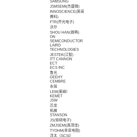
SAMSUNG
JSMSEMI(杰盛微)
INNOSCIENCE(英诺
赛科)
FTR(乔光电子)
沃尔
SHOU HAN(首韩)
ON
SEMICONDUCTOR
LAIRD
TECHNOLOGIES
JESTEK(江智)
ITT CANNON
ECT
ECS INC
鲁光
GEEHY
CEMBRE
永铭
LEM(莱姆）
KEMET
JSW
芯龙
拓展
STANSON
JS(钜硕电子)
ZMJSEMI(真茂佳)
TYOHM(幸亚电阻)
浮太（SCSI）