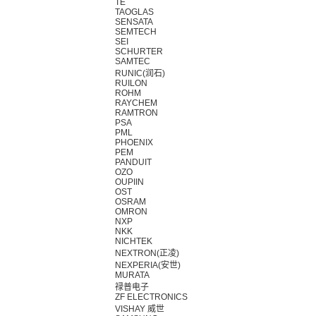
TE
TAOGLAS
SENSATA
SEMTECH
SEI
SCHURTER
SAMTEC
RUNIC(润石)
RUILON
ROHM
RAYCHEM
RAMTRON
PSA
PML
PHOENIX
PEM
PANDUIT
OZO
OUPIIN
OST
OSRAM
OMRON
NXP
NKK
NICHTEK
NEXTRON(正凌)
NEXPERIA(安世)
MURATA
禄普电子
ZF ELECTRONICS
VISHAY 威世