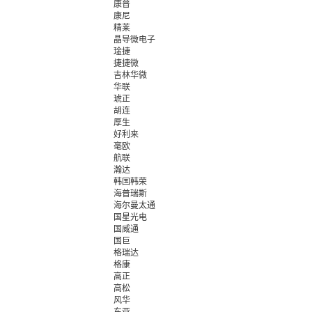
康普
康尼
精莱
晶导微电子
琻捷
捷捷微
吉林华微
华联
琥正
胡连
厚生
好利来
毫欧
航联
瀚达
韩国韩荣
海普瑞斯
海尔曼太通
国星光电
国威通
国巨
格瑞达
格康
高正
高松
风华