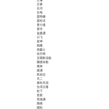
正耀
正泰
长河
长电
茵特康
茵科沃
意力速
意华
益鑫通
兴飞
星坤
翔鹰
西霸士
伍尔特
无锡新洁能
魏德米勒
维林
威浦
拓自达
天二
泰科天润
台湾立隆
松下
思索
思瑞浦
顺络
顺科