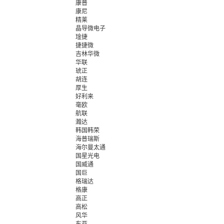
康普
康尼
精莱
晶导微电子
琻捷
捷捷微
吉林华微
华联
琥正
胡连
厚生
好利来
毫欧
航联
瀚达
韩国韩荣
海普瑞斯
海尔曼太通
国星光电
国威通
国巨
格瑞达
格康
高正
高松
风华