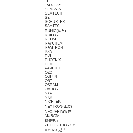
TE
TAOGLAS
SENSATA
SEMTECH
SEI
SCHURTER
SAMTEC
RUNIC(润石)
RUILON
ROHM
RAYCHEM
RAMTRON
PSA
PML
PHOENIX
PEM
PANDUIT
OZO
OUPIIN
OST
OSRAM
OMRON
NXP
NKK
NICHTEK
NEXTRON(正凌)
NEXPERIA(安世)
MURATA
禄普电子
ZF ELECTRONICS
VISHAY 威世