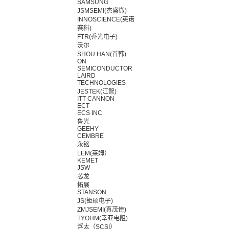
SAMSUNG
JSMSEMI(杰盛微)
INNOSCIENCE(英诺
赛科)
FTR(乔光电子)
沃尔
SHOU HAN(首韩)
ON
SEMICONDUCTOR
LAIRD
TECHNOLOGIES
JESTEK(江智)
ITT CANNON
ECT
ECS INC
鲁光
GEEHY
CEMBRE
永铭
LEM(莱姆）
KEMET
JSW
芯龙
拓展
STANSON
JS(钜硕电子)
ZMJSEMI(真茂佳)
TYOHM(幸亚电阻)
浮太（SCSI）