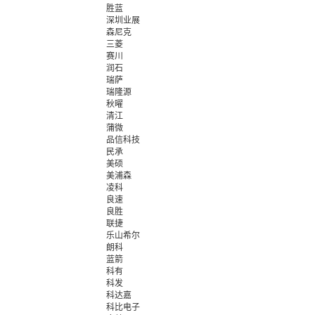
胜蓝
深圳业展
森尼克
三菱
赛川
润石
瑞萨
瑞隆源
秋曜
清江
蒲微
品信科技
民承
美硕
美浦森
凌科
良速
良胜
联捷
乐山希尔
朗科
蓝箭
科有
科发
科达嘉
科比电子