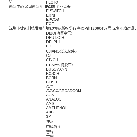
V
FESTO
新闻中心
公司新闻
行业动态
FCI
企业风采
E-SWITCH
ERNI
EPCOS
ECE
EATON
深圳市捷迈科技发展有限公司 © 版权所有
粤ICP备12086457号
深圳网站建设
:
DIBO(地博电气)
DEUTSCH
DELPHI
CJT
CJIANG(长江微电)
CJ
CINCH
CEAIYA(柯爱亚）
BUSSMANN
BOSCH
BORN
BEISIT
AVX
AVAGO/BROADCOM
AOS
ANALOG
AMS
AMPHENOL
ABB
3M
住友
中科智连
智绿