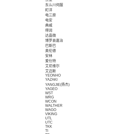
东亚
东么川伺服
町洋
电三原
电安
典威
得润
达晶微
博罗县嘉治
巴斯巴
奥伦德
安林
爱仕特
艾尼维尔
艾迈斯
YEONHO
YAZAKI
YANGJIE(扬杰)
YAGEO
WST
WRG
WCON
WALTHER
WAGO
VIKING
UTL
UTC
TKK
TI