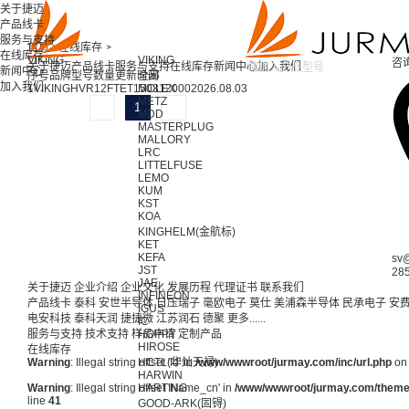
关于捷迈
产品线卡
服务与支持
首页 >
在线库存 >
在线库存
VIKING
VIKING
咨
关于捷迈
产品线卡
服务与支持
在线库存
新闻中心
加入我们
新闻中心
序号
品牌
型号
数量
更新时间
全部
加入我们
1
VIKING
HVR12FTET1503
MOLEX
12000
2026.08.03
METZ
1
MDD
MASTERPLUG
MALLORY
LRC
LITTELFUSE
LEMO
KUM
KST
KOA
KINGHELM(金航标)
KET
KEFA
sv
JST
28
JAE
关于捷迈
企业介绍
企业文化
发展历程
代理证书
联系我们
INFINEON
产品线卡
泰科
安世半导体
日压瑞子
毫欧电子
莫仕
美浦森半导体
民承电子
安
IGUS
电安科技
泰科天润
捷捷微
江苏润石
德聚
更多......
IC
服务与支持
技术支持
样品申请
HOPPY
定制产品
HIROSE
在线库存
Warning
: Illegal string offset 'Id' in
HCTL(华灿天禄)
/www/wwwroot/jurmay.com/inc/url.php
on 
HARWIN
Warning
: Illegal string offset 'Name_cn' in
HARTING
/www/wwwroot/jurmay.com/themes/
line
41
GOOD-ARK(固锝)