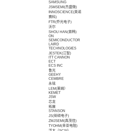
SAMSUNG
JSMSEMI(杰盛微)
INNOSCIENCE(英诺
赛科)
FTR(乔光电子)
沃尔
SHOU HAN(首韩)
ON
SEMICONDUCTOR
LAIRD
TECHNOLOGIES
JESTEK(江智)
ITT CANNON
ECT
ECS INC
鲁光
GEEHY
CEMBRE
永铭
LEM(莱姆）
KEMET
JSW
芯龙
拓展
STANSON
JS(钜硕电子)
ZMJSEMI(真茂佳)
TYOHM(幸亚电阻)
浮太（SCSI）