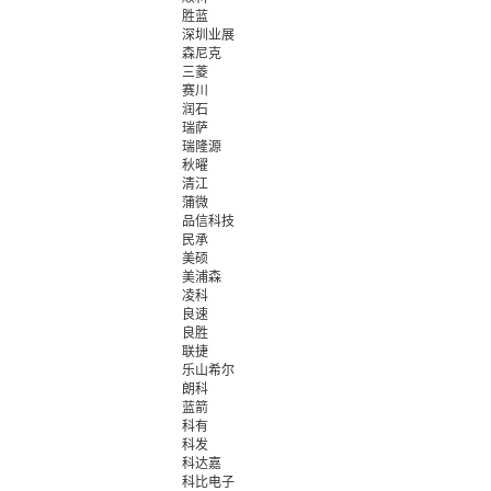
胜蓝
深圳业展
森尼克
三菱
赛川
润石
瑞萨
瑞隆源
秋曜
清江
蒲微
品信科技
民承
美硕
美浦森
凌科
良速
良胜
联捷
乐山希尔
朗科
蓝箭
科有
科发
科达嘉
科比电子