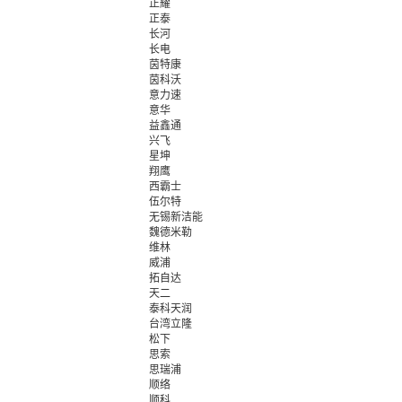
正耀
正泰
长河
长电
茵特康
茵科沃
意力速
意华
益鑫通
兴飞
星坤
翔鹰
西霸士
伍尔特
无锡新洁能
魏德米勒
维林
威浦
拓自达
天二
泰科天润
台湾立隆
松下
思索
思瑞浦
顺络
顺科