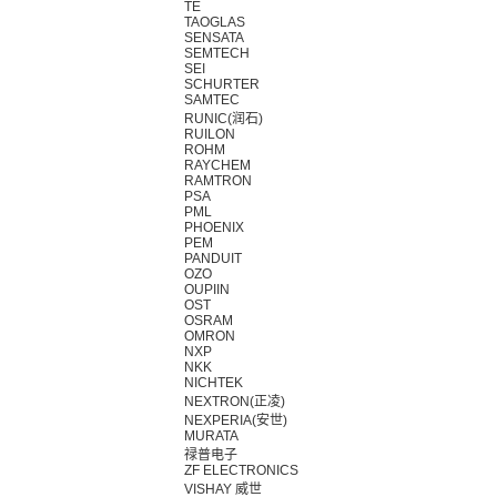
TE
TAOGLAS
SENSATA
SEMTECH
SEI
SCHURTER
SAMTEC
RUNIC(润石)
RUILON
ROHM
RAYCHEM
RAMTRON
PSA
PML
PHOENIX
PEM
PANDUIT
OZO
OUPIIN
OST
OSRAM
OMRON
NXP
NKK
NICHTEK
NEXTRON(正凌)
NEXPERIA(安世)
MURATA
禄普电子
ZF ELECTRONICS
VISHAY 威世