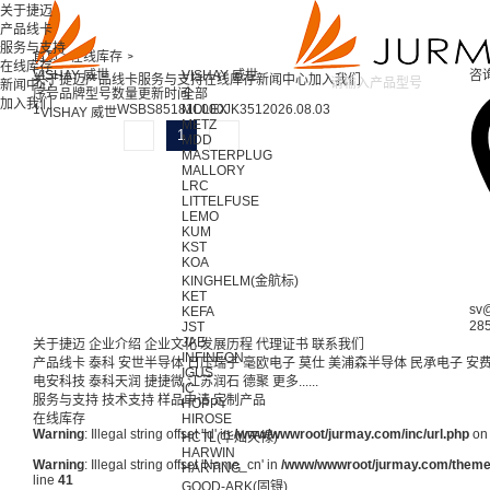
关于捷迈
产品线卡
服务与支持
首页 >
在线库存 >
在线库存
VISHAY 威世
VISHAY 威世
咨
关于捷迈
产品线卡
服务与支持
在线库存
新闻中心
加入我们
新闻中心
序号
品牌
型号
数量
更新时间
全部
加入我们
1
WSBS85181L000JK35
MOLEX
1
2026.08.03
VISHAY 威世
METZ
1
MDD
MASTERPLUG
MALLORY
LRC
LITTELFUSE
LEMO
KUM
KST
KOA
KINGHELM(金航标)
KET
sv
KEFA
28
JST
JAE
关于捷迈
企业介绍
企业文化
发展历程
代理证书
联系我们
INFINEON
产品线卡
泰科
安世半导体
日压瑞子
毫欧电子
莫仕
美浦森半导体
民承电子
安
IGUS
电安科技
泰科天润
捷捷微
江苏润石
德聚
更多......
IC
服务与支持
技术支持
样品申请
定制产品
HOPPY
在线库存
HIROSE
Warning
: Illegal string offset 'Id' in
/www/wwwroot/jurmay.com/inc/url.php
on 
HCTL(华灿天禄)
HARWIN
Warning
: Illegal string offset 'Name_cn' in
/www/wwwroot/jurmay.com/themes/
HARTING
line
41
GOOD-ARK(固锝)