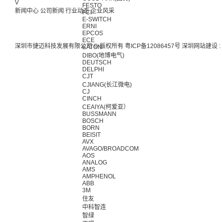
V
FESTO
新闻中心
公司新闻
行业动态
企业风采
FCI
E-SWITCH
ERNI
EPCOS
ECE
深圳市捷迈科技发展有限公司 © 版权所有
粤ICP备12086457号
深圳网站建设
:
EATON
DIBO(地博电气)
DEUTSCH
DELPHI
CJT
CJIANG(长江微电)
CJ
CINCH
CEAIYA(柯爱亚）
BUSSMANN
BOSCH
BORN
BEISIT
AVX
AVAGO/BROADCOM
AOS
ANALOG
AMS
AMPHENOL
ABB
3M
住友
中科智连
智绿