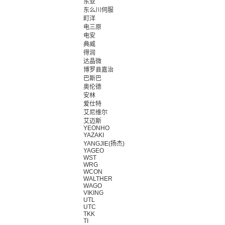
东亚
东么川伺服
町洋
电三原
电安
典威
得润
达晶微
博罗县嘉治
巴斯巴
奥伦德
安林
爱仕特
艾尼维尔
艾迈斯
YEONHO
YAZAKI
YANGJIE(扬杰)
YAGEO
WST
WRG
WCON
WALTHER
WAGO
VIKING
UTL
UTC
TKK
TI