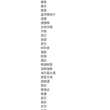
康普
康尼
精莱
晶导微电子
琻捷
捷捷微
吉林华微
华联
琥正
胡连
厚生
好利来
毫欧
航联
瀚达
韩国韩荣
海普瑞斯
海尔曼太通
国星光电
国威通
国巨
格瑞达
格康
高正
高松
风华