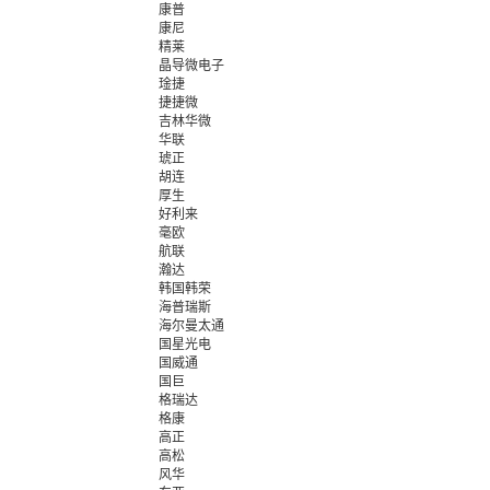
康普
康尼
精莱
晶导微电子
琻捷
捷捷微
吉林华微
华联
琥正
胡连
厚生
好利来
毫欧
航联
瀚达
韩国韩荣
海普瑞斯
海尔曼太通
国星光电
国威通
国巨
格瑞达
格康
高正
高松
风华