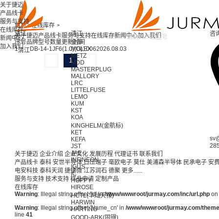
关于捷迈
产品线卡
服务与支持
首页 >
在线库存 >
在线库存
清江
清江
咨
关于捷迈
产品线卡
服务与支持
在线库存
新闻中心
加入我们
新闻中心
序号
品牌
型号
数量
更新时间
全部
加入我们
1
DB-14-1JF6(1.0)(G)
MOLEX
1006
2026.08.03
清江
METZ
1
MDD
MASTERPLUG
MALLORY
LRC
LITTELFUSE
LEMO
KUM
KST
KOA
KINGHELM(金航标)
KET
sv
KEFA
28
JST
JAE
关于捷迈
企业介绍
企业文化
发展历程
代理证书
联系我们
INFINEON
产品线卡
泰科
安世半导体
日压瑞子
毫欧电子
莫仕
美浦森半导体
民承电子
安
IGUS
电安科技
泰科天润
捷捷微
江苏润石
德聚
更多......
IC
服务与支持
技术支持
样品申请
定制产品
HOPPY
在线库存
HIROSE
Warning
: Illegal string offset 'Id' in
/www/wwwroot/jurmay.com/inc/url.php
on 
HCTL(华灿天禄)
HARWIN
Warning
: Illegal string offset 'Name_cn' in
/www/wwwroot/jurmay.com/themes/
HARTING
line
41
GOOD-ARK(固锝)