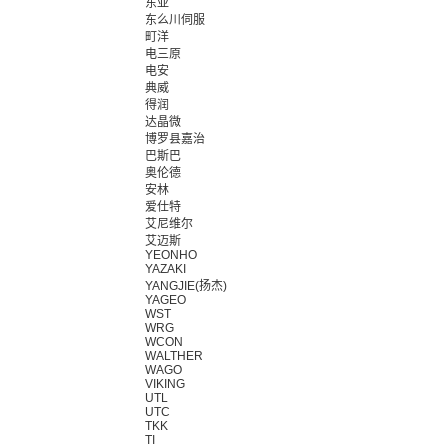
东亚
东么川伺服
町洋
电三原
电安
典威
得润
达晶微
博罗县嘉治
巴斯巴
奥伦德
安林
爱仕特
艾尼维尔
艾迈斯
YEONHO
YAZAKI
YANGJIE(扬杰)
YAGEO
WST
WRG
WCON
WALTHER
WAGO
VIKING
UTL
UTC
TKK
TI