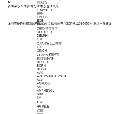
�
FESTO
新闻中心
公司新闻
行业动态
FCI
企业风采
E-SWITCH
ERNI
EPCOS
ECE
深圳市捷迈科技发展有限公司 © 版权所有
粤ICP备12086457号
深圳网站建设
:
EATON
DIBO(地博电气)
DEUTSCH
DELPHI
CJT
CJIANG(长江微电)
CJ
CINCH
CEAIYA(柯爱亚）
BUSSMANN
BOSCH
BORN
BEISIT
AVX
AVAGO/BROADCOM
AOS
ANALOG
AMS
AMPHENOL
ABB
3M
住友
中科智连
智绿