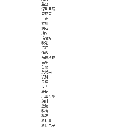
胜蓝
深圳业展
森尼克
三菱
赛川
润石
瑞萨
瑞隆源
秋曜
清江
蒲微
品信科技
民承
美硕
美浦森
凌科
良速
良胜
联捷
乐山希尔
朗科
蓝箭
科有
科发
科达嘉
科比电子