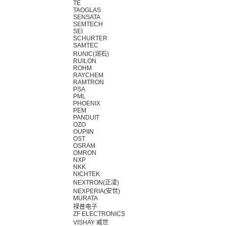
TE
TAOGLAS
SENSATA
SEMTECH
SEI
SCHURTER
SAMTEC
RUNIC(润石)
RUILON
ROHM
RAYCHEM
RAMTRON
PSA
PML
PHOENIX
PEM
PANDUIT
OZO
OUPIIN
OST
OSRAM
OMRON
NXP
NKK
NICHTEK
NEXTRON(正凌)
NEXPERIA(安世)
MURATA
禄普电子
ZF ELECTRONICS
VISHAY 威世