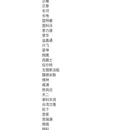
正耀
正泰
长河
长电
茵特康
茵科沃
意力速
意华
益鑫通
兴飞
星坤
翔鹰
西霸士
伍尔特
无锡新洁能
魏德米勒
维林
威浦
拓自达
天二
泰科天润
台湾立隆
松下
思索
思瑞浦
顺络
顺科