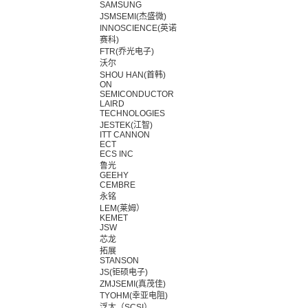
SAMSUNG
JSMSEMI(杰盛微)
INNOSCIENCE(英诺
赛科)
FTR(乔光电子)
沃尔
SHOU HAN(首韩)
ON
SEMICONDUCTOR
LAIRD
TECHNOLOGIES
JESTEK(江智)
ITT CANNON
ECT
ECS INC
鲁光
GEEHY
CEMBRE
永铭
LEM(莱姆）
KEMET
JSW
芯龙
拓展
STANSON
JS(钜硕电子)
ZMJSEMI(真茂佳)
TYOHM(幸亚电阻)
浮太（SCSI）