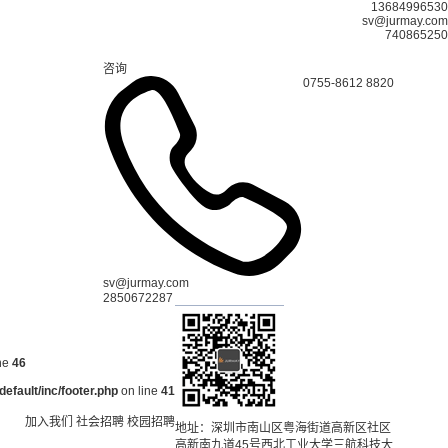
13684996530
sv@jurmay.com
740865250
咨询
0755-8612 8820
sv@jurmay.com
2850672287
ne
46
fault/inc/footer.php
on line
41
加入我们
社会招聘
校园招聘
地址：深圳市南山区粤海街道高新区社区
高新南九道45号西北工业大学三航科技大