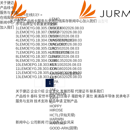
关于捷迈
产品线卡
服务与支持
首页 >
在线库存 >
在线库存
LEMO
LEMO
关于捷迈
产品线卡
服务与支持
在线库存
新闻中心
加入我们
新闻中心
序号
品牌
型号
数量
更新时间
全部
加入我们
1
LEMO
EYG.0B.305.CLNG
MOLEX
1690
2026.08.03
2
LEMO
EYG.1B.307.CLNG
METZ
973
2026.08.03
3
LEMO
EYG.0B.303.CLN
MDD
880
2026.08.03
4
LEMO
EYG.1B.304.CLNG
MASTERPLUG
615
2026.08.03
5
LEMO
EYG.0B.304.CLNG
MALLORY
430
2026.08.03
6
LEMO
EYG.0B.305.CLN
LRC
350
2026.08.03
7
LEMO
EPG.1B.305.HLN
LITTELFUSE
200
2026.08.03
8
LEMO
EYG.1B.307.CLN
LEMO
150
2026.08.03
9
LEMO
EYG.2B.304.CLNG
KUM
135
2026.08.03
10
LEMO
EPG.1B.303.HLN
KST
100
2026.08.03
11
LEMO
EYG.2B.303.CLNG
KOA
80
2026.08.03
12
LEMO
EYG.2B.305.CLNG
80
2026.08.03
KINGHELM(金航标)
13
LEMO
EYG.1B.303.CLNG
63
2026.08.03
KET
KEFA
1
JST
JAE
关于捷迈
企业介绍
企业文化
发展历程
代理证书
联系我们
INFINEON
产品线卡
泰科
安世半导体
日压瑞子
毫欧电子
莫仕
美浦森半导体
民承电子
IGUS
服务与支持
技术支持
样品申请
定制产品
IC
HOPPY
HIROSE
HCTL(华灿天禄)
HARWIN
新闻中心
公司新闻
行业动态
企业风采
HARTING
GOOD-ARK(固锝)