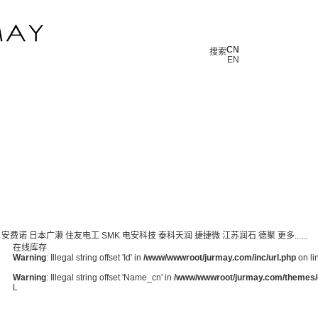
CN
CN
搜索
EN
安费诺
日本广濑
住友电工
SMK
电安科技
泰科天润
捷捷微
江苏润石
德聚
更多......
在线库存
Warning
: Illegal string offset 'Id' in
/www/wwwroot/jurmay.com/inc/url.php
on li
Warning
: Illegal string offset 'Name_cn' in
/www/wwwroot/jurmay.com/themes/de
L