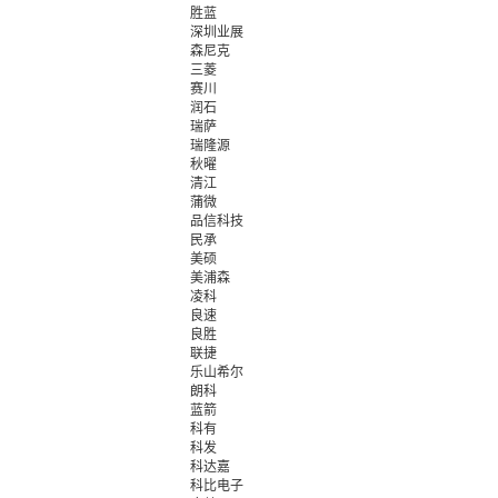
胜蓝
深圳业展
森尼克
三菱
赛川
润石
瑞萨
瑞隆源
秋曜
清江
蒲微
品信科技
民承
美硕
美浦森
凌科
良速
良胜
联捷
乐山希尔
朗科
蓝箭
科有
科发
科达嘉
科比电子