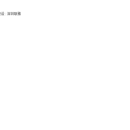
建设
:
深圳联雅