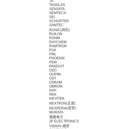
TE
TAOGLAS
SENSATA
SEMTECH
SEI
SCHURTER
SAMTEC
RUNIC(润石)
RUILON
ROHM
RAYCHEM
RAMTRON
PSA
PML
PHOENIX
PEM
PANDUIT
OZO
OUPIIN
OST
OSRAM
OMRON
NXP
NKK
NICHTEK
NEXTRON(正凌)
NEXPERIA(安世)
MURATA
禄普电子
ZF ELECTRONICS
VISHAY 威世