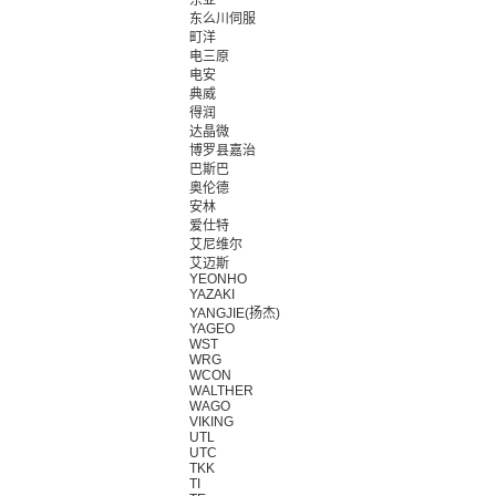
东亚
东么川伺服
町洋
电三原
电安
典威
得润
达晶微
博罗县嘉治
巴斯巴
奥伦德
安林
爱仕特
艾尼维尔
艾迈斯
YEONHO
YAZAKI
YANGJIE(扬杰)
YAGEO
WST
WRG
WCON
WALTHER
WAGO
VIKING
UTL
UTC
TKK
TI