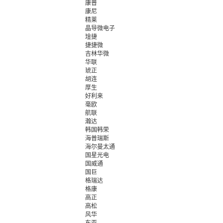
康普
康尼
精莱
晶导微电子
琻捷
捷捷微
吉林华微
华联
琥正
胡连
厚生
好利来
毫欧
航联
瀚达
韩国韩荣
海普瑞斯
海尔曼太通
国星光电
国威通
国巨
格瑞达
格康
高正
高松
风华