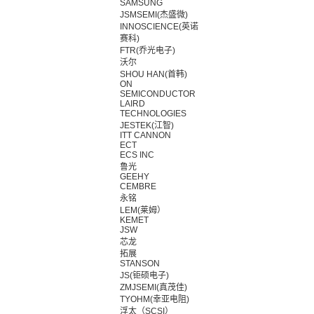
SAMSUNG
JSMSEMI(杰盛微)
INNOSCIENCE(英诺
赛科)
FTR(乔光电子)
沃尔
SHOU HAN(首韩)
ON
SEMICONDUCTOR
LAIRD
TECHNOLOGIES
JESTEK(江智)
ITT CANNON
ECT
ECS INC
鲁光
GEEHY
CEMBRE
永铭
LEM(莱姆）
KEMET
JSW
芯龙
拓展
STANSON
JS(钜硕电子)
ZMJSEMI(真茂佳)
TYOHM(幸亚电阻)
浮太（SCSI）