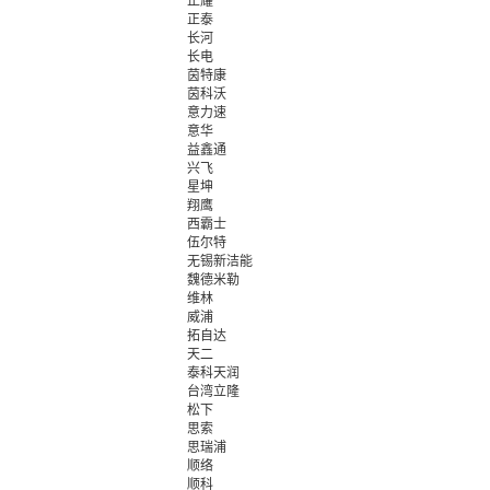
正耀
正泰
长河
长电
茵特康
茵科沃
意力速
意华
益鑫通
兴飞
星坤
翔鹰
西霸士
伍尔特
无锡新洁能
魏德米勒
维林
威浦
拓自达
天二
泰科天润
台湾立隆
松下
思索
思瑞浦
顺络
顺科