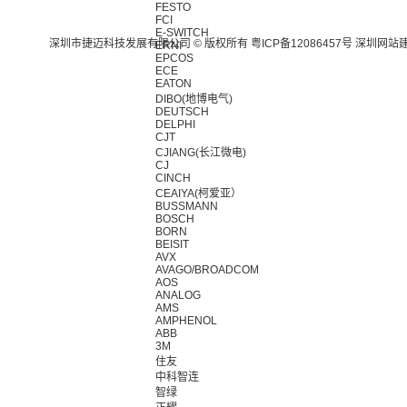
FESTO
FCI
E-SWITCH
深圳市捷迈科技发展有限公司 © 版权所有
粤ICP备12086457号
深圳网站
ERNI
EPCOS
ECE
EATON
DIBO(地博电气)
DEUTSCH
DELPHI
CJT
CJIANG(长江微电)
CJ
CINCH
CEAIYA(柯爱亚）
BUSSMANN
BOSCH
BORN
BEISIT
AVX
AVAGO/BROADCOM
AOS
ANALOG
AMS
AMPHENOL
ABB
3M
住友
中科智连
智绿