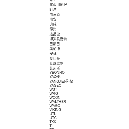
东亚
东么川伺服
町洋
电三原
电安
典威
得润
达晶微
博罗县嘉治
巴斯巴
奥伦德
安林
爱仕特
艾尼维尔
艾迈斯
YEONHO
YAZAKI
YANGJIE(扬杰)
YAGEO
WST
WRG
WCON
WALTHER
WAGO
VIKING
UTL
UTC
TKK
TI