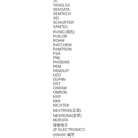
TE
TAOGLAS
SENSATA
SEMTECH
SEI
SCHURTER
SAMTEC
RUNIC(润石)
RUILON
ROHM
RAYCHEM
RAMTRON
PSA
PML
PHOENIX
PEM
PANDUIT
OZO
OUPIIN
OST
OSRAM
OMRON
NXP
NKK
NICHTEK
NEXTRON(正凌)
NEXPERIA(安世)
MURATA
禄普电子
ZF ELECTRONICS
VISHAY 威世