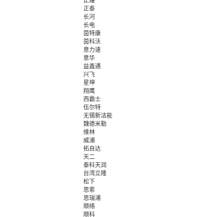
正耀
正泰
长河
长电
茵特康
茵科沃
意力速
意华
益鑫通
兴飞
星坤
翔鹰
西霸士
伍尔特
无锡新洁能
魏德米勒
维林
威浦
拓自达
天二
泰科天润
台湾立隆
松下
思索
思瑞浦
顺络
顺科