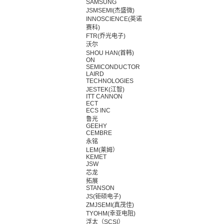
SAMSUNG
JSMSEMI(杰盛微)
INNOSCIENCE(英诺
赛科)
FTR(乔光电子)
沃尔
SHOU HAN(首韩)
ON
SEMICONDUCTOR
LAIRD
TECHNOLOGIES
JESTEK(江智)
ITT CANNON
ECT
ECS INC
鲁光
GEEHY
CEMBRE
永铭
LEM(莱姆）
KEMET
JSW
芯龙
拓展
STANSON
JS(钜硕电子)
ZMJSEMI(真茂佳)
TYOHM(幸亚电阻)
浮太（SCSI）