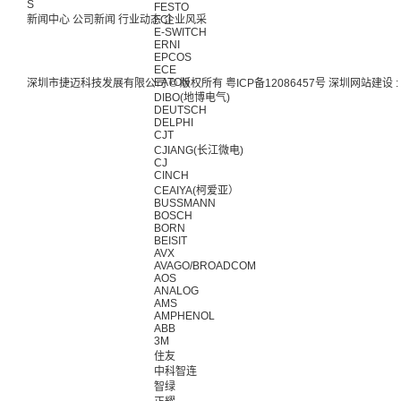
S
FESTO
新闻中心
公司新闻
行业动态
FCI
企业风采
E-SWITCH
ERNI
EPCOS
ECE
EATON
深圳市捷迈科技发展有限公司 © 版权所有
粤ICP备12086457号
深圳网站建设
:
DIBO(地博电气)
DEUTSCH
DELPHI
CJT
CJIANG(长江微电)
CJ
CINCH
CEAIYA(柯爱亚）
BUSSMANN
BOSCH
BORN
BEISIT
AVX
AVAGO/BROADCOM
AOS
ANALOG
AMS
AMPHENOL
ABB
3M
住友
中科智连
智绿