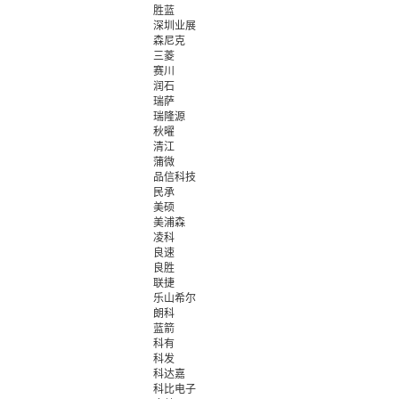
胜蓝
深圳业展
森尼克
三菱
赛川
润石
瑞萨
瑞隆源
秋曜
清江
蒲微
品信科技
民承
美硕
美浦森
凌科
良速
良胜
联捷
乐山希尔
朗科
蓝箭
科有
科发
科达嘉
科比电子