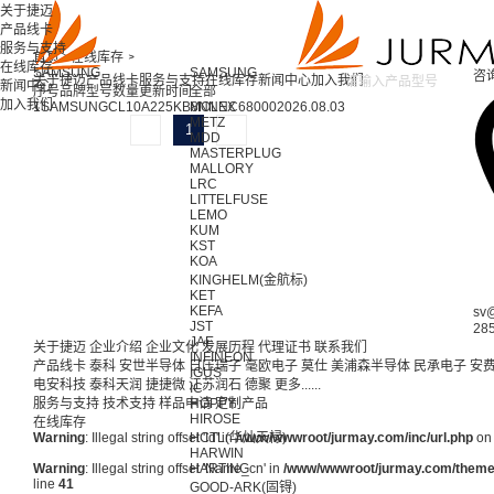
关于捷迈
产品线卡
服务与支持
首页 >
在线库存 >
在线库存
SAMSUNG
SAMSUNG
咨
关于捷迈
产品线卡
服务与支持
在线库存
新闻中心
加入我们
新闻中心
序号
品牌
型号
数量
更新时间
全部
加入我们
1
SAMSUNG
CL10A225KB8NNNC
MOLEX
68000
2026.08.03
METZ
1
MDD
MASTERPLUG
MALLORY
LRC
LITTELFUSE
LEMO
KUM
KST
KOA
KINGHELM(金航标)
KET
KEFA
sv
JST
28
JAE
关于捷迈
企业介绍
企业文化
发展历程
代理证书
联系我们
INFINEON
产品线卡
泰科
安世半导体
日压瑞子
毫欧电子
莫仕
美浦森半导体
民承电子
安
IGUS
电安科技
泰科天润
捷捷微
江苏润石
德聚
更多......
IC
服务与支持
技术支持
样品申请
HOPPY
定制产品
HIROSE
在线库存
Warning
: Illegal string offset 'Id' in
HCTL(华灿天禄)
/www/wwwroot/jurmay.com/inc/url.php
on 
HARWIN
Warning
: Illegal string offset 'Name_cn' in
HARTING
/www/wwwroot/jurmay.com/themes/
line
41
GOOD-ARK(固锝)