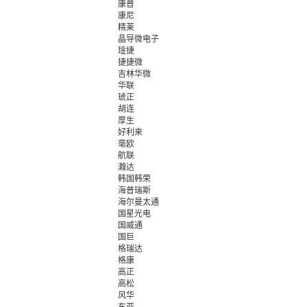
康普
康尼
精莱
晶导微电子
琻捷
捷捷微
吉林华微
华联
琥正
胡连
厚生
好利来
毫欧
航联
瀚达
韩国韩荣
海普瑞斯
海尔曼太通
国星光电
国威通
国巨
格瑞达
格康
高正
高松
风华