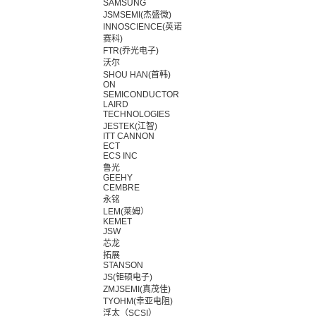
SAMSUNG
JSMSEMI(杰盛微)
INNOSCIENCE(英诺
赛科)
FTR(乔光电子)
沃尔
SHOU HAN(首韩)
ON
SEMICONDUCTOR
LAIRD
TECHNOLOGIES
JESTEK(江智)
ITT CANNON
ECT
ECS INC
鲁光
GEEHY
CEMBRE
永铭
LEM(莱姆）
KEMET
JSW
芯龙
拓展
STANSON
JS(钜硕电子)
ZMJSEMI(真茂佳)
TYOHM(幸亚电阻)
浮太（SCSI）