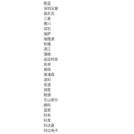
胜蓝
深圳业展
森尼克
三菱
赛川
润石
瑞萨
瑞隆源
秋曜
清江
蒲微
品信科技
民承
美硕
美浦森
凌科
良速
良胜
联捷
乐山希尔
朗科
蓝箭
科有
科发
科达嘉
科比电子