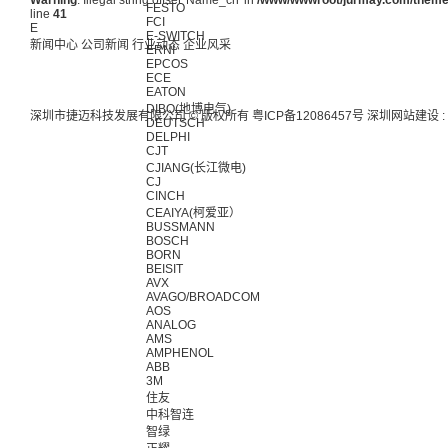
Warning
: Illegal string offset 'Name_cn' in
/www/wwwroot/jurmay.com/themes/
FESTO
line
41
FCI
E
E-SWITCH
新闻中心
公司新闻
行业动态
企业风采
ERNI
EPCOS
ECE
EATON
DIBO(地博电气)
深圳市捷迈科技发展有限公司 © 版权所有
粤ICP备12086457号
深圳网站建设
:
DEUTSCH
DELPHI
CJT
CJIANG(长江微电)
CJ
CINCH
CEAIYA(柯爱亚）
BUSSMANN
BOSCH
BORN
BEISIT
AVX
AVAGO/BROADCOM
AOS
ANALOG
AMS
AMPHENOL
ABB
3M
住友
中科智连
智绿