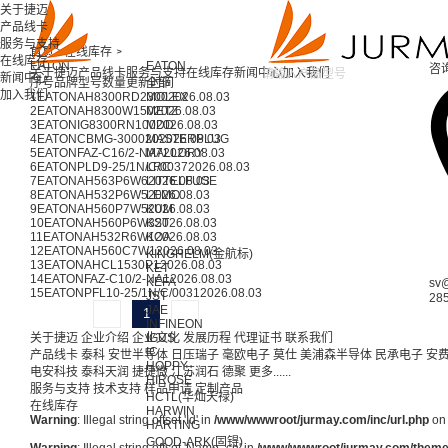
关于捷迈
产品线卡
服务与支持
首页 >
在线库存 >
在线库存
EATON
EATON
咨
关于捷迈
产品线卡
服务与支持
在线库存
新闻中心
加入我们
新闻中心
序号
品牌
型号
数量
更新时间
全部
加入我们
1
EATON
AH8300RD
2300
MOLEX
2026.08.03
2
EATON
AH8300W
150
METZ
2026.08.03
3
EATON
IG8300RN
100
MDD
2026.08.03
4
EATON
CBMG-3000
20
MASTERPLUG
2026.08.03
5
EATON
FAZ-C16/2-NA
MALLORY
7
2026.08.03
6
EATON
PLD9-25/1N/C/003
LRC
7
2026.08.03
7
EATON
AH563P6W
6
LITTELFUSE
2026.08.03
8
EATON
AH532P6W
5
LEMO
2026.08.03
9
EATON
AH560P7W
5
KUM
2026.08.03
10
EATON
AH560P6W
KST
3
2026.08.03
11
EATON
AH532R6W
KOA
1
2026.08.03
12
EATON
AH560C7W
1
2026.08.03
KINGHELM(金航标)
13
EATON
AHCL1530P
1
2026.08.03
KET
14
EATON
FAZ-C10/2-NA
1
2026.08.03
KEFA
sv
15
EATON
PFL10-25/1N/C/003
1
2026.08.03
JST
28
JAE
1
INFINEON
关于捷迈
企业介绍
企业文化
IGUS
发展历程
代理证书
联系我们
IC
产品线卡
泰科
安世半导体
日压瑞子
毫欧电子
莫仕
美浦森半导体
民承电子
安
HOPPY
电安科技
泰科天润
捷捷微
江苏润石
德聚
更多......
HIROSE
服务与支持
技术支持
样品申请
定制产品
HCTL(华灿天禄)
在线库存
HARWIN
Warning
: Illegal string offset 'Id' in
/www/wwwroot/jurmay.com/inc/url.php
on 
HARTING
GOOD-ARK(固锝)