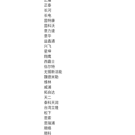
正耀
正泰
长河
长电
茵特康
茵科沃
意力速
意华
益鑫通
兴飞
星坤
翔鹰
西霸士
伍尔特
无锡新洁能
魏德米勒
维林
威浦
拓自达
天二
泰科天润
台湾立隆
松下
思索
思瑞浦
顺络
顺科