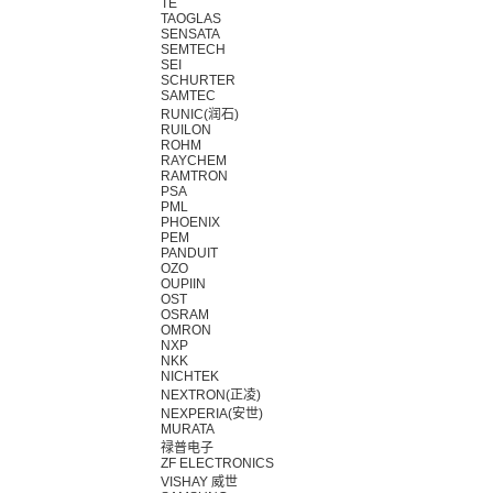
TE
TAOGLAS
SENSATA
SEMTECH
SEI
SCHURTER
SAMTEC
RUNIC(润石)
RUILON
ROHM
RAYCHEM
RAMTRON
PSA
PML
PHOENIX
PEM
PANDUIT
OZO
OUPIIN
OST
OSRAM
OMRON
NXP
NKK
NICHTEK
NEXTRON(正凌)
NEXPERIA(安世)
MURATA
禄普电子
ZF ELECTRONICS
VISHAY 威世