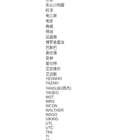
东亚
东么川伺服
町洋
电三原
电安
典威
得润
达晶微
博罗县嘉治
巴斯巴
奥伦德
安林
爱仕特
艾尼维尔
艾迈斯
YEONHO
YAZAKI
YANGJIE(扬杰)
YAGEO
WST
WRG
WCON
WALTHER
WAGO
VIKING
UTL
UTC
TKK
TI