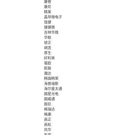
康普
康尼
精莱
晶导微电子
琻捷
捷捷微
吉林华微
华联
琥正
胡连
厚生
好利来
毫欧
航联
瀚达
韩国韩荣
海普瑞斯
海尔曼太通
国星光电
国威通
国巨
格瑞达
格康
高正
高松
风华