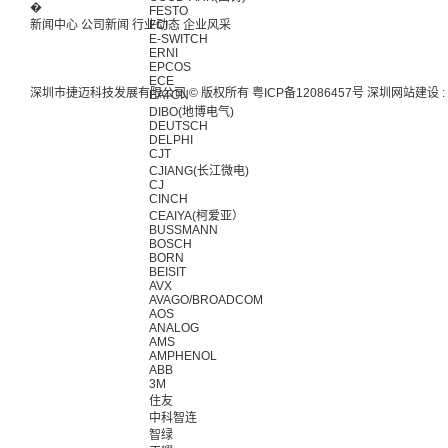
�
FESTO
新闻中心
公司新闻
行业动态
FCI
企业风采
E-SWITCH
ERNI
EPCOS
ECE
深圳市捷迈科技发展有限公司 © 版权所有
粤ICP备12086457号
深圳网站建设
:
EATON
DIBO(地博电气)
DEUTSCH
DELPHI
CJT
CJIANG(长江微电)
CJ
CINCH
CEAIYA(柯爱亚）
BUSSMANN
BOSCH
BORN
BEISIT
AVX
AVAGO/BROADCOM
AOS
ANALOG
AMS
AMPHENOL
ABB
3M
住友
中科智连
智绿