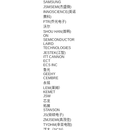
SAMSUNG
JSMSEMI(杰盛微)
INNOSCIENCE(英诺
赛科)
FTR(乔光电子)
沃尔
SHOU HAN(首韩)
ON
SEMICONDUCTOR
LAIRD
TECHNOLOGIES
JESTEK(江智)
ITT CANNON
ECT
ECS INC
鲁光
GEEHY
CEMBRE
永铭
LEM(莱姆）
KEMET
JSW
芯龙
拓展
STANSON
JS(钜硕电子)
ZMJSEMI(真茂佳)
TYOHM(幸亚电阻)
浮太（SCSI）