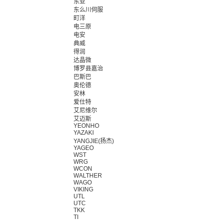
东亚
东么川伺服
町洋
电三原
电安
典威
得润
达晶微
博罗县嘉治
巴斯巴
奥伦德
安林
爱仕特
艾尼维尔
艾迈斯
YEONHO
YAZAKI
YANGJIE(扬杰)
YAGEO
WST
WRG
WCON
WALTHER
WAGO
VIKING
UTL
UTC
TKK
TI