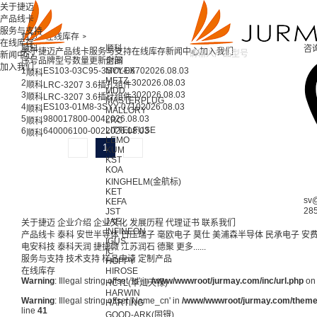
关于捷迈
产品线卡
服务与支持
首页 >
在线库存 >
在线库存
顺科
顺科
咨
关于捷迈
产品线卡
服务与支持
在线库存
新闻中心
加入我们
新闻中心
序号
品牌
型号
数量
更新时间
全部
加入我们
1
ES103-03C95-3SYY-06
MOLEX
70
2026.08.03
顺科
METZ
2
30
2026.08.03
顺科
LRC-3207 3.6插孔组件
MDD
3
30
2026.08.03
顺科
LRC-3207 3.6插针组件
MASTERPLUG
4
ES103-01M8-3SYY-07
10
2026.08.03
顺科
MALLORY
5
980017800-00
4
2026.08.03
LRC
顺科
LITTELFUSE
6
640006100-00
2
2026.08.03
顺科
LEMO
1
KUM
KST
KOA
KINGHELM(金航标)
KET
sv
KEFA
28
JST
JAE
关于捷迈
企业介绍
企业文化
发展历程
代理证书
联系我们
INFINEON
产品线卡
泰科
安世半导体
日压瑞子
毫欧电子
莫仕
美浦森半导体
民承电子
安
IGUS
电安科技
泰科天润
捷捷微
江苏润石
德聚
更多......
IC
服务与支持
技术支持
样品申请
定制产品
HOPPY
在线库存
HIROSE
Warning
: Illegal string offset 'Id' in
/www/wwwroot/jurmay.com/inc/url.php
on 
HCTL(华灿天禄)
HARWIN
Warning
: Illegal string offset 'Name_cn' in
/www/wwwroot/jurmay.com/themes/
HARTING
line
41
GOOD-ARK(固锝)