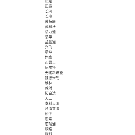
正耀
正泰
长河
长电
茵特康
茵科沃
意力速
意华
益鑫通
兴飞
星坤
翔鹰
西霸士
伍尔特
无锡新洁能
魏德米勒
维林
威浦
拓自达
天二
泰科天润
台湾立隆
松下
思索
思瑞浦
顺络
顺科