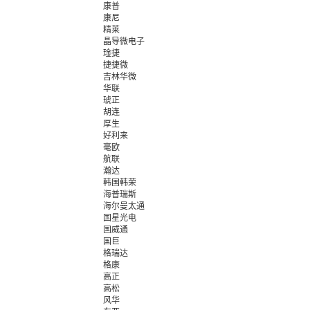
康普
康尼
精莱
晶导微电子
琻捷
捷捷微
吉林华微
华联
琥正
胡连
厚生
好利来
毫欧
航联
瀚达
韩国韩荣
海普瑞斯
海尔曼太通
国星光电
国威通
国巨
格瑞达
格康
高正
高松
风华