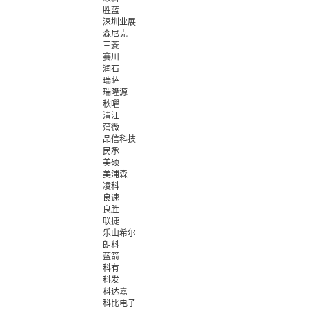
胜蓝
深圳业展
森尼克
三菱
赛川
润石
瑞萨
瑞隆源
秋曜
清江
蒲微
品信科技
民承
美硕
美浦森
凌科
良速
良胜
联捷
乐山希尔
朗科
蓝箭
科有
科发
科达嘉
科比电子