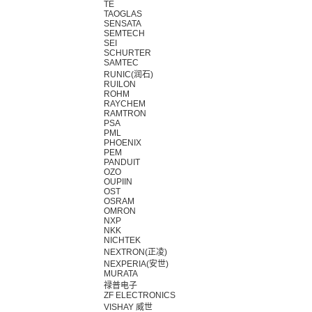
TE
TAOGLAS
SENSATA
SEMTECH
SEI
SCHURTER
SAMTEC
RUNIC(润石)
RUILON
ROHM
RAYCHEM
RAMTRON
PSA
PML
PHOENIX
PEM
PANDUIT
OZO
OUPIIN
OST
OSRAM
OMRON
NXP
NKK
NICHTEK
NEXTRON(正凌)
NEXPERIA(安世)
MURATA
禄普电子
ZF ELECTRONICS
VISHAY 威世