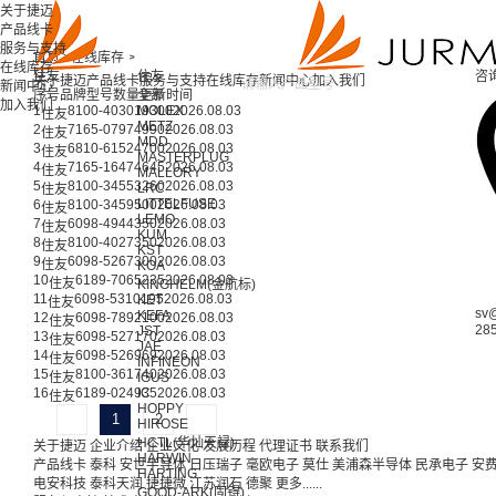
关于捷迈
产品线卡
服务与支持
首页 >
在线库存 >
在线库存
住友
住友
咨
关于捷迈
产品线卡
服务与支持
在线库存
新闻中心
加入我们
新闻中心
序号
品牌
型号
数量
全部
更新时间
加入我们
1
8100-4030
19300
MOLEX
2026.08.03
住友
METZ
2
7165-0797
4990
2026.08.03
住友
MDD
3
6810-6152
4700
2026.08.03
住友
MASTERPLUG
4
7165-1647
4645
2026.08.03
住友
MALLORY
5
8100-3455
3260
2026.08.03
LRC
住友
LITTELFUSE
6
8100-3459
500
2026.08.03
住友
LEMO
7
6098-4944
350
2026.08.03
住友
KUM
8
8100-4027
350
2026.08.03
住友
KST
9
6098-5267
300
2026.08.03
住友
KOA
10
6189-7065
235
2026.08.03
住友
KINGHELM(金航标)
11
6098-5310
195
2026.08.03
KET
住友
sv
KEFA
12
6098-7892
100
2026.08.03
住友
28
JST
13
6098-5271
70
2026.08.03
住友
JAE
14
6098-5269
69
2026.08.03
住友
INFINEON
15
8100-3617
40
2026.08.03
住友
IGUS
16
6189-0249
IC
35
2026.08.03
住友
HOPPY
1
2
HIROSE
HCTL(华灿天禄)
关于捷迈
企业介绍
企业文化
发展历程
代理证书
联系我们
HARWIN
产品线卡
泰科
安世半导体
日压瑞子
毫欧电子
莫仕
美浦森半导体
民承电子
安
HARTING
电安科技
泰科天润
捷捷微
江苏润石
德聚
更多......
GOOD-ARK(固锝)