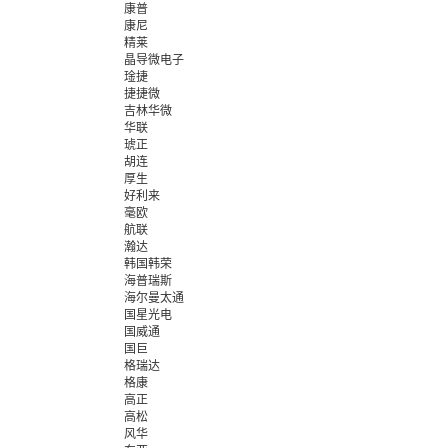
康普
康尼
精莱
晶导微电子
琻捷
捷捷微
吉林华微
华联
琥正
胡连
厚生
好利来
毫欧
航联
瀚达
韩国韩荣
海普瑞斯
海尔曼太通
国星光电
国威通
国巨
格瑞达
格康
高正
高松
风华