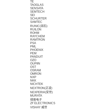
TE
TAOGLAS
SENSATA
SEMTECH
SEI
SCHURTER
SAMTEC
RUNIC(润石)
RUILON
ROHM
RAYCHEM
RAMTRON
PSA
PML
PHOENIX
PEM
PANDUIT
OZO
OUPIIN
OST
OSRAM
OMRON
NXP
NKK
NICHTEK
NEXTRON(正凌)
NEXPERIA(安世)
MURATA
禄普电子
ZF ELECTRONICS
VISHAY 威世