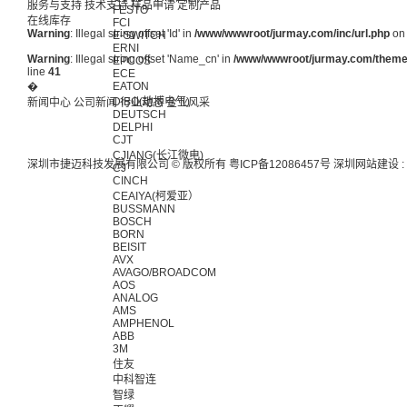
服务与支持
技术支持
样品申请
定制产品
FESTO
在线库存
FCI
Warning
: Illegal string offset 'Id' in
/www/wwwroot/jurmay.com/inc/url.php
on 
E-SWITCH
ERNI
Warning
: Illegal string offset 'Name_cn' in
/www/wwwroot/jurmay.com/themes/
EPCOS
line
41
ECE
�
EATON
DIBO(地博电气)
新闻中心
公司新闻
行业动态
企业风采
DEUTSCH
DELPHI
CJT
CJIANG(长江微电)
深圳市捷迈科技发展有限公司 © 版权所有
粤ICP备12086457号
深圳网站建设
:
CJ
CINCH
CEAIYA(柯爱亚）
BUSSMANN
BOSCH
BORN
BEISIT
AVX
AVAGO/BROADCOM
AOS
ANALOG
AMS
AMPHENOL
ABB
3M
住友
中科智连
智绿