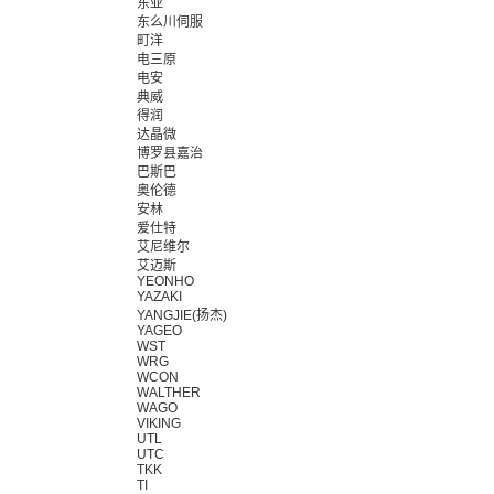
东亚
东么川伺服
町洋
电三原
电安
典威
得润
达晶微
博罗县嘉治
巴斯巴
奥伦德
安林
爱仕特
艾尼维尔
艾迈斯
YEONHO
YAZAKI
YANGJIE(扬杰)
YAGEO
WST
WRG
WCON
WALTHER
WAGO
VIKING
UTL
UTC
TKK
TI