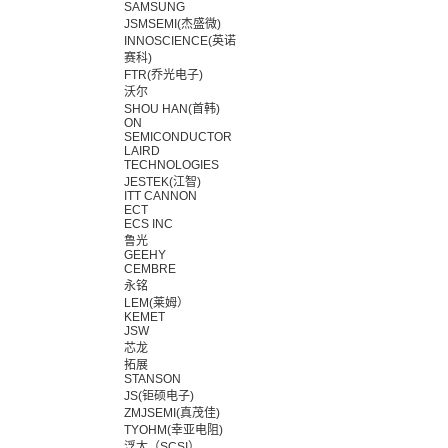
SAMSUNG
JSMSEMI(杰盛微)
INNOSCIENCE(英诺
赛科)
FTR(乔光电子)
沃尔
SHOU HAN(首韩)
ON
SEMICONDUCTOR
LAIRD
TECHNOLOGIES
JESTEK(江智)
ITT CANNON
ECT
ECS INC
鲁光
GEEHY
CEMBRE
永铭
LEM(莱姆）
KEMET
JSW
芯龙
拓展
STANSON
JS(钜硕电子)
ZMJSEMI(真茂佳)
TYOHM(幸亚电阻)
浮太（SCSI）