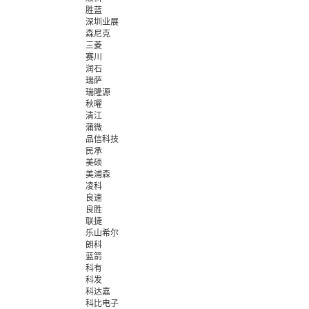
胜蓝
深圳业展
森尼克
三菱
赛川
润石
瑞萨
瑞隆源
秋曜
清江
蒲微
品信科技
民承
美硕
美浦森
凌科
良速
良胜
联捷
乐山希尔
朗科
蓝箭
科有
科发
科达嘉
科比电子