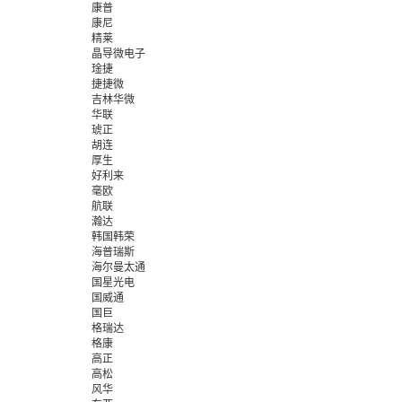
康普
康尼
精莱
晶导微电子
琻捷
捷捷微
吉林华微
华联
琥正
胡连
厚生
好利来
毫欧
航联
瀚达
韩国韩荣
海普瑞斯
海尔曼太通
国星光电
国威通
国巨
格瑞达
格康
高正
高松
风华