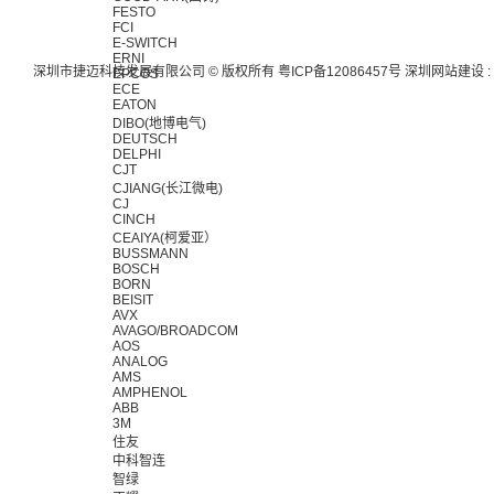
FESTO
FCI
E-SWITCH
ERNI
深圳市捷迈科技发展有限公司 © 版权所有
粤ICP备12086457号
深圳网站建设
:
EPCOS
ECE
EATON
DIBO(地博电气)
DEUTSCH
DELPHI
CJT
CJIANG(长江微电)
CJ
CINCH
CEAIYA(柯爱亚）
BUSSMANN
BOSCH
BORN
BEISIT
AVX
AVAGO/BROADCOM
AOS
ANALOG
AMS
AMPHENOL
ABB
3M
住友
中科智连
智绿