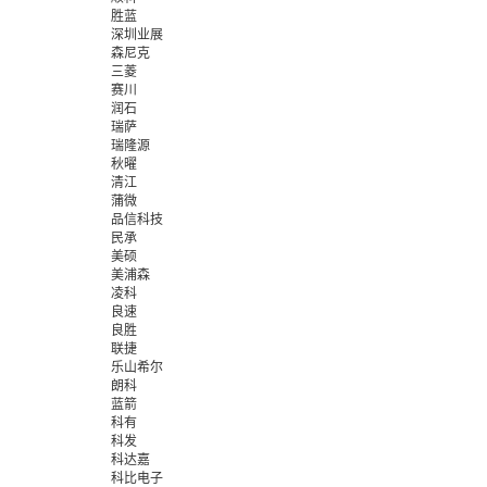
胜蓝
深圳业展
森尼克
三菱
赛川
润石
瑞萨
瑞隆源
秋曜
清江
蒲微
品信科技
民承
美硕
美浦森
凌科
良速
良胜
联捷
乐山希尔
朗科
蓝箭
科有
科发
科达嘉
科比电子