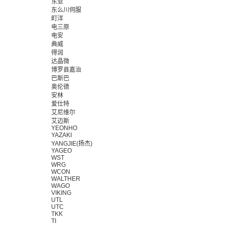
东亚
东么川伺服
町洋
电三原
电安
典威
得润
达晶微
博罗县嘉治
巴斯巴
奥伦德
安林
爱仕特
艾尼维尔
艾迈斯
YEONHO
YAZAKI
YANGJIE(扬杰)
YAGEO
WST
WRG
WCON
WALTHER
WAGO
VIKING
UTL
UTC
TKK
TI