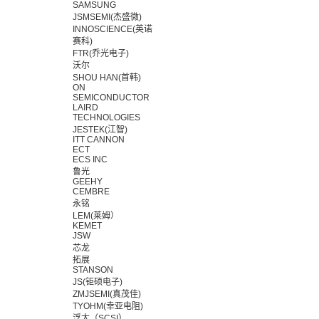
SAMSUNG
JSMSEMI(杰盛微)
INNOSCIENCE(英诺
赛科)
FTR(乔光电子)
沃尔
SHOU HAN(首韩)
ON
SEMICONDUCTOR
LAIRD
TECHNOLOGIES
JESTEK(江智)
ITT CANNON
ECT
ECS INC
鲁光
GEEHY
CEMBRE
永铭
LEM(莱姆）
KEMET
JSW
芯龙
拓展
STANSON
JS(钜硕电子)
ZMJSEMI(真茂佳)
TYOHM(幸亚电阻)
浮太（SCSI）