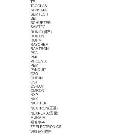
TE
TAOGLAS
SENSATA
SEMTECH
SEI
SCHURTER
SAMTEC
RUNIC(润石)
RUILON
ROHM
RAYCHEM
RAMTRON
PSA
PML
PHOENIX
PEM
PANDUIT
OZO
OUPIIN
OST
OSRAM
OMRON
NXP
NKK
NICHTEK
NEXTRON(正凌)
NEXPERIA(安世)
MURATA
禄普电子
ZF ELECTRONICS
VISHAY 威世