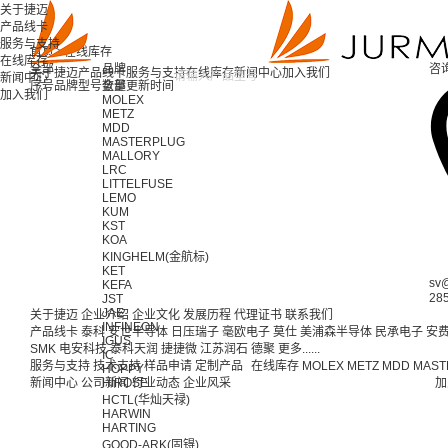
关于捷迈
产品线卡
服务与支持
首页 >
在线库存
在线库存
全部
品牌
咨
关于捷迈
产品线卡
服务与支持
在线库存
新闻中心
加入我们
新闻中心
序号
品牌
型号
全部
数量
更新时间
加入我们
MOLEX
METZ
MDD
MASTERPLUG
MALLORY
LRC
LITTELFUSE
LEMO
KUM
KST
KOA
KINGHELM(金航标)
KET
sv
KEFA
28
JST
JAE
关于捷迈
企业介绍
企业文化
发展历程
代理证书
联系我们
INFINEON
产品线卡
泰科
安世半导体
日压瑞子
毫欧电子
莫仕
美浦森半导体
民承电子
安
IGUS
SMK
电安科技
泰科天润
捷捷微
江苏润石
德聚
更多......
IC
服务与支持
技术支持
样品申请
定制产品
在线库存
MOLEX
METZ
MDD
MAST
HOPPY
新闻中心
公司新闻
HIROSE
行业动态
企业风采
加
HCTL(华灿天禄)
HARWIN
HARTING
GOOD-ARK(固锝)