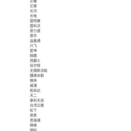
正耀
正泰
长河
长电
茵特康
茵科沃
意力速
意华
益鑫通
兴飞
星坤
翔鹰
西霸士
伍尔特
无锡新洁能
魏德米勒
维林
威浦
拓自达
天二
泰科天润
台湾立隆
松下
思索
思瑞浦
顺络
顺科