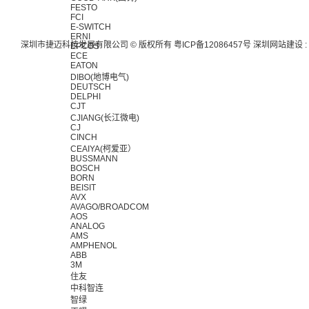
FESTO
FCI
E-SWITCH
ERNI
深圳市捷迈科技发展有限公司 © 版权所有
粤ICP备12086457号
深圳网站建设
:
EPCOS
ECE
EATON
DIBO(地博电气)
DEUTSCH
DELPHI
CJT
CJIANG(长江微电)
CJ
CINCH
CEAIYA(柯爱亚）
BUSSMANN
BOSCH
BORN
BEISIT
AVX
AVAGO/BROADCOM
AOS
ANALOG
AMS
AMPHENOL
ABB
3M
住友
中科智连
智绿