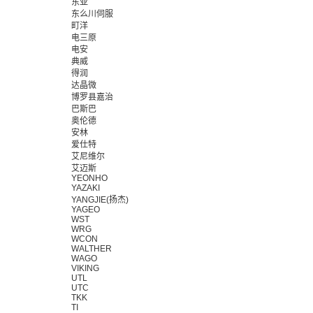
东亚
东么川伺服
町洋
电三原
电安
典威
得润
达晶微
博罗县嘉治
巴斯巴
奥伦德
安林
爱仕特
艾尼维尔
艾迈斯
YEONHO
YAZAKI
YANGJIE(扬杰)
YAGEO
WST
WRG
WCON
WALTHER
WAGO
VIKING
UTL
UTC
TKK
TI