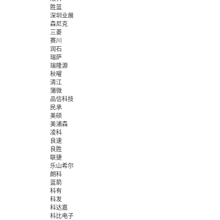
胜蓝
深圳业展
森尼克
三菱
赛川
润石
瑞萨
瑞隆源
秋曜
清江
蒲微
品信科技
民承
美硕
美浦森
凌科
良速
良胜
联捷
乐山希尔
朗科
蓝箭
科有
科发
科达嘉
科比电子