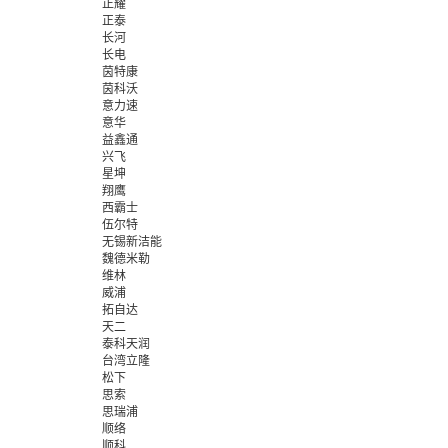
正耀
正泰
长河
长电
茵特康
茵科沃
意力速
意华
益鑫通
兴飞
星坤
翔鹰
西霸士
伍尔特
无锡新洁能
魏德米勒
维林
威浦
拓自达
天二
泰科天润
台湾立隆
松下
思索
思瑞浦
顺络
顺科