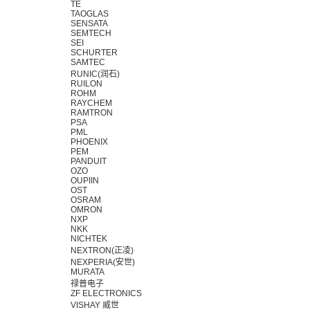
TE
TAOGLAS
SENSATA
SEMTECH
SEI
SCHURTER
SAMTEC
RUNIC(润石)
RUILON
ROHM
RAYCHEM
RAMTRON
PSA
PML
PHOENIX
PEM
PANDUIT
OZO
OUPIIN
OST
OSRAM
OMRON
NXP
NKK
NICHTEK
NEXTRON(正凌)
NEXPERIA(安世)
MURATA
禄普电子
ZF ELECTRONICS
VISHAY 威世