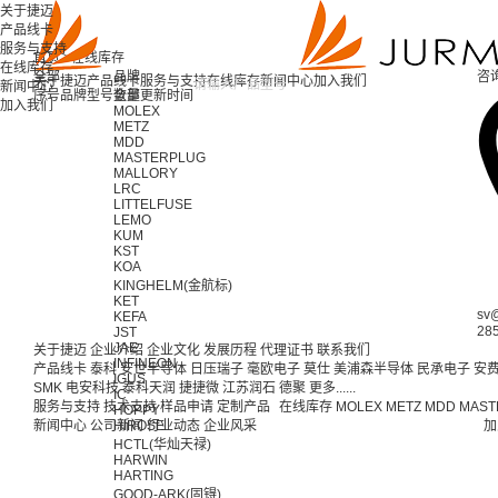
关于捷迈
产品线卡
服务与支持
首页 >
在线库存
在线库存
全部
品牌
咨
关于捷迈
产品线卡
服务与支持
在线库存
新闻中心
加入我们
新闻中心
序号
品牌
型号
全部
数量
更新时间
加入我们
MOLEX
METZ
MDD
MASTERPLUG
MALLORY
LRC
LITTELFUSE
LEMO
KUM
KST
KOA
KINGHELM(金航标)
KET
sv
KEFA
28
JST
JAE
关于捷迈
企业介绍
企业文化
发展历程
代理证书
联系我们
INFINEON
产品线卡
泰科
安世半导体
日压瑞子
毫欧电子
莫仕
美浦森半导体
民承电子
安
IGUS
SMK
电安科技
泰科天润
捷捷微
江苏润石
德聚
更多......
IC
服务与支持
技术支持
样品申请
定制产品
在线库存
MOLEX
METZ
MDD
MAST
HOPPY
新闻中心
公司新闻
HIROSE
行业动态
企业风采
加
HCTL(华灿天禄)
HARWIN
HARTING
GOOD-ARK(固锝)