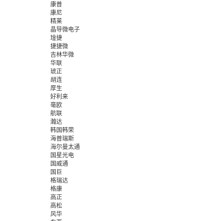
康普
康尼
精莱
晶导微电子
琻捷
捷捷微
吉林华微
华联
琥正
胡连
厚生
好利来
毫欧
航联
瀚达
韩国韩荣
海普瑞斯
海尔曼太通
国星光电
国威通
国巨
格瑞达
格康
高正
高松
风华