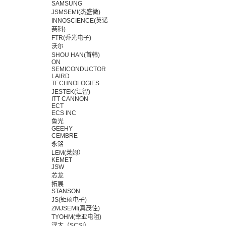
SAMSUNG
JSMSEMI(杰盛微)
INNOSCIENCE(英诺
赛科)
FTR(乔光电子)
沃尔
SHOU HAN(首韩)
ON
SEMICONDUCTOR
LAIRD
TECHNOLOGIES
JESTEK(江智)
ITT CANNON
ECT
ECS INC
鲁光
GEEHY
CEMBRE
永铭
LEM(莱姆）
KEMET
JSW
芯龙
拓展
STANSON
JS(钜硕电子)
ZMJSEMI(真茂佳)
TYOHM(幸亚电阻)
浮太（SCSI）